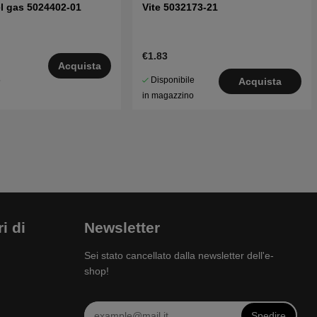
l gas 5024402-01
Vite 5032173-21
€1.83
Acquista
Disponibile
5
Acquista
in magazzino
i di
Newsletter
Sei stato cancellato dalla newsletter dell'e-
shop!
Spedire