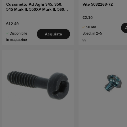
Cuscinetto Ad Aghi 345, 350,
Vite 5032168-72
545 Mark II, 550XP Mark II, 560XP
Mark II
€2.10
€12.49
Su ord.
Disponibile
Sped. in 2–5
Acquista
in magazzino
gg