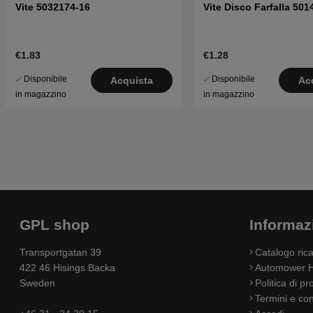
Vite 5032174-16
Vite Disco Farfalla 501
€1.83
€1.28
Disponibile
Disponibile
Acquista
Ac
in magazzino
in magazzino
GPL shop
Informaz
Transportgatan 39
Catalogo ri
422 46 Hisings Backa
Automower H
Sweden
Politica di pr
Termini e con