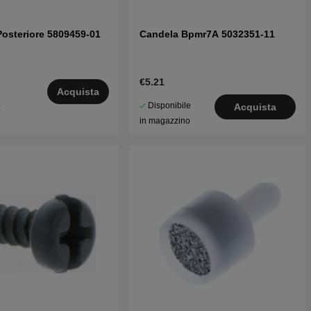
Posteriore 5809459-01
Candela Bpmr7A 5032351-11
€5.21
Acquista
Disponibile
5
Acquista
in magazzino