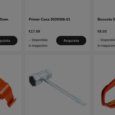
3.5mm
Primer Casa 5039366-01
Boccola 
€17.09
€6.03
Disponibile
Disponibi
quista
Acquista
in magazzino
in magazzin