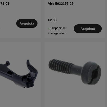
471-01
Vite 5032155-25
€2.38
Acquista
Disponibile
5
Acquista
in magazzino