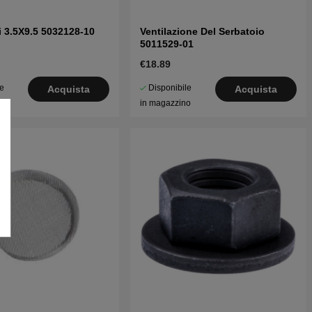
ti 3.5X9.5 5032128-10
Ventilazione Del Serbatoio
5011529-01
€18.89
le
Disponibile
Acquista
Acquista
o
in magazzino