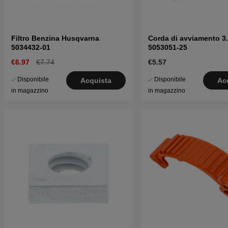
Filtro Benzina Husqvarna
Corda di avviamento 
5034432-01
5053051-25
€6.97
€7.74
€5.57
Disponibile
Disponibile
Acquista
Ac
in magazzino
in magazzino