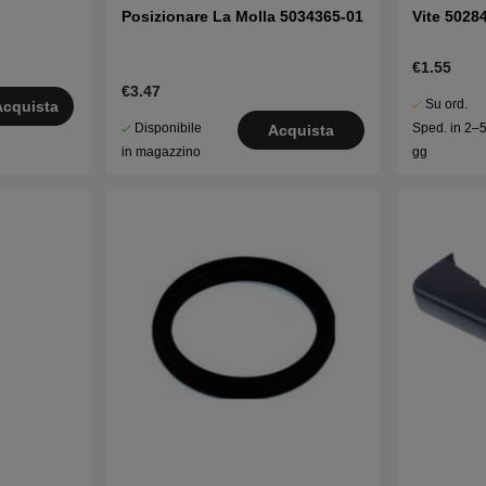
Posizionare La Molla 5034365-01
Vite 5028
€1.55
€3.47
Su ord.
Acquista
Disponibile
Sped. in 2–
Acquista
in magazzino
gg