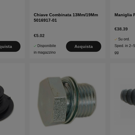
Chiave Combinata 13Mm/19Mm
Maniglia 
5016917-01
€38.39
€5.02
Su ord.
Disponibile
Sped. in 2–
quista
Acquista
in magazzino
gg