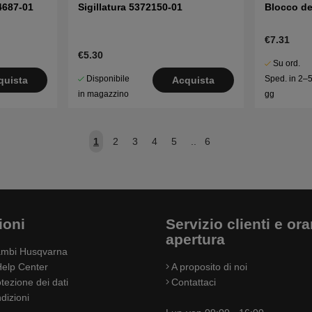
4687-01
Sigillatura 5372150-01
Blocco de
€7.31
€5.30
Su ord.
Disponibile
Sped. in 2–
quista
Acquista
in magazzino
gg
1
2
3
4
5
..
6
ioni
Servizio clienti e orar
apertura
cambi Husqvarna
elp Center
A proposito di noi
otezione dei dati
Contattaci
dizioni