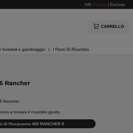
IVA:
Inclusa
|
Esclusa
CARRELLO
i forestali e giardinaggio
I Pezzi Di Ricambio
65 Rancher
465 Rancher.
remo a trovare il ricambio giusto.
mbi di Husqvarna 465 RANCHER II