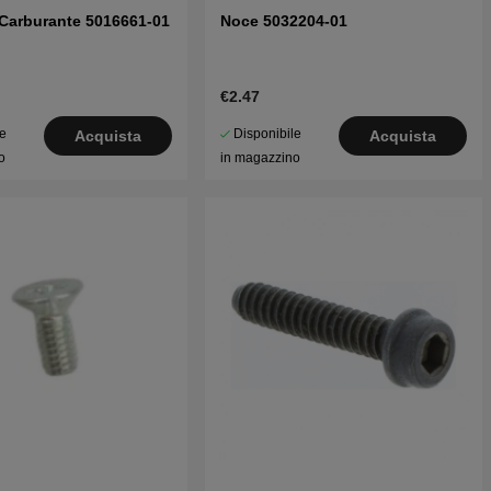
l Carburante 5016661-01
Noce 5032204-01
€2.47
le
Disponibile
Acquista
Acquista
o
in magazzino