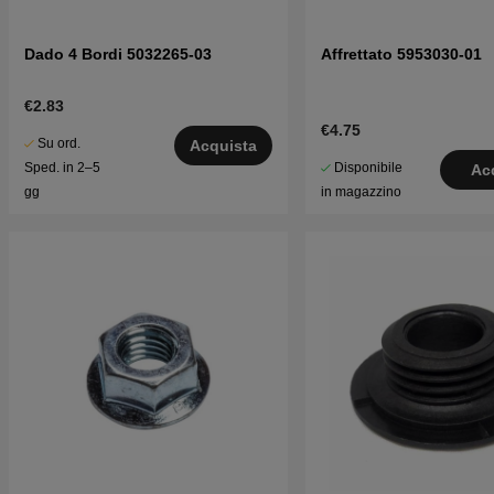
Dado 4 Bordi 5032265-03
Affrettato 5953030-01
€2.83
€4.75
Su ord.
Acquista
Disponibile
Sped. in 2–5
Ac
in magazzino
gg