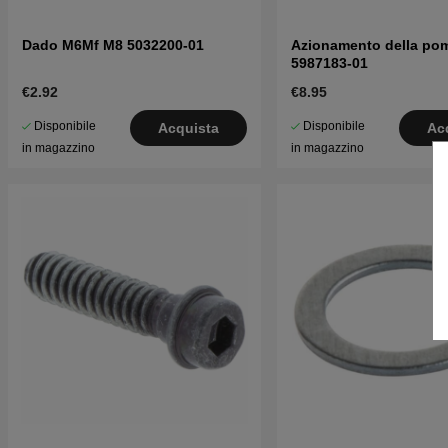
Dado M6Mf M8 5032200-01
Azionamento della po
5987183-01
€2.92
€8.95
Disponibile
Disponibile
Acquista
Ac
in magazzino
in magazzino