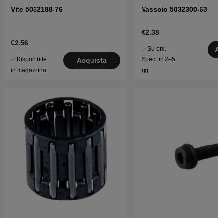
Vite 5032188-76
Vassoio 5032300-63
€2.38
€2.56
Su ord.
Disponibile
Sped. in 2–5
Acquista
in magazzino
gg