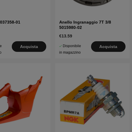
5037358-01
Anello Ingranaggio 7T 3/8
5015980-02
€13.59
le
Disponibile
Acquista
Acquista
o
in magazzino