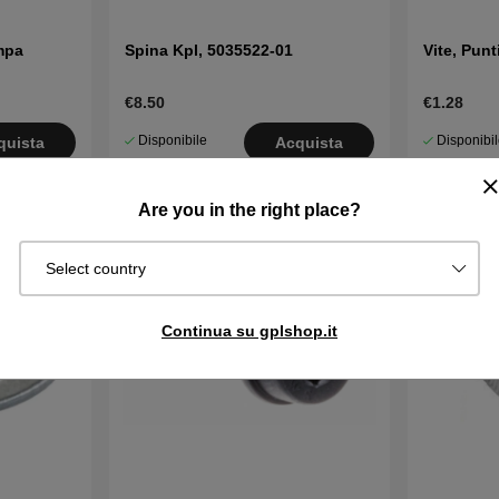
mpa
Spina Kpl, 5035522-01
Vite, Pun
€8.50
€1.28
Disponibile
Disponibi
quista
Acquista
in magazzino
in magazzin
Are you in the right place?
Select country
Continua su gplshop.it