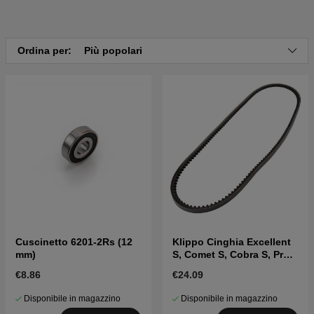
Clicca qui per il catalogo ricambi di Klippo Comet S
2013-2015
Clicca qui per il catalogo ricambi di Klippo Comet S
2016-2020
Ordina per:
Più popolari
Cuscinetto 6201-2Rs (12
Klippo Cinghia Excellent
mm)
S, Comet S, Cobra S, Pro
19/21S
€8.86
€24.09
Disponibile in magazzino
Disponibile in magazzino