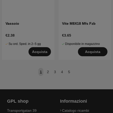
Vassoio
Vite M8X18 Mfs Fzb
€2.38
€3.65
Su ord. Sped. in 2–5 gg
Disponibile in magazzino
Acquista
Acquista
1
2
3
4
5
GPL shop
Informazioni
Transportgatan 39
Catalogo ricambi