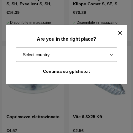
S, SH, Excellent S, SH,
Klippo Comet S, SE, S
Husqvarna WB 48 S
GCV, Excellent S, S GCV
€16.39
€70.29
Disponibile in magazzino
Disponibile in magazzino
Acquista
Acquista
Are you in the right place?
Select country
Continua su gplshop.it
Coprimozzo elettrozincato
Vite 6.3X25 Kft
€4.57
€2.56