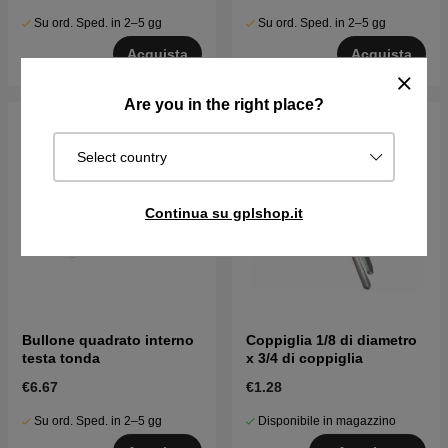
Su ord. Sped. in 2–5 gg
Su ord. Sped. in 2–5 gg
Acquista
Acquista
Are you in the right place?
Select country
Continua su gplshop.it
Bullone quadrato interno
Coppiglia 1/8 di diametro
testa tonda
x 3/4 di coppiglia
€6.67
€1.28
Su ord. Sped. in 2–5 gg
Disponibile in magazzino