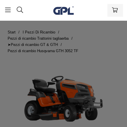
Start
I Pezzi Di Ricambio
Pezzi di ricambio Trattorini tagliaerba
➤Pezzi di ricambio GT & GTH
Pezzi di ricambio Husqvarna GTH 3052 TF