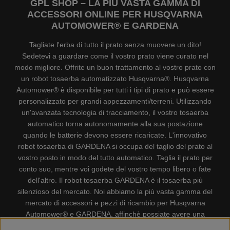
GPL SHOP – LA PIÙ VASTA GAMMA DI
ACCESSORI ONLINE PER HUSQVARNA
AUTOMOWER® E GARDENA
Tagliate l'erba di tutto il prato senza muovere un dito!
Sedetevi a guardare come il vostro prato viene curato nel
modo migliore. Offrite un buon trattamento al vostro prato con
un robot tosaerba automatizzato Husqvarna®. Husqvarna
Automower® è disponibile per tutti i tipi di prato e può essere
personalizzato per grandi appezzamenti/terreni. Utilizzando
un'avanzata tecnologia di tracciamento, il vostro tosaerba
automatico torna autonomamente alla sua postazione
quando le batterie devono essere ricaricate. L'innovativo
robot tosaerba di GARDENA si occupa del taglio del prato al
vostro posto in modo del tutto automatico. Taglia il prato per
conto suo, mentre voi godete del vostro tempo libero o fate
dell'altro. Il robot tosaerba GARDENA è il tosaerba più
silenzioso del mercato. Noi abbiamo la più vasta gamma del
mercato di accessori e pezzi di ricambio per Husqvarna
Automower® e GARDENA, affinchè possiate avere una
gestione il più possibile comoda e semplice del vostro robot