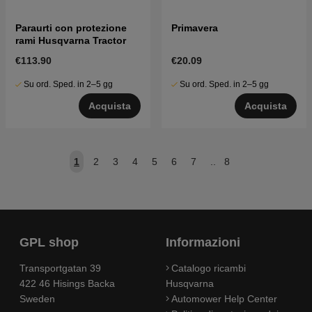
Paraurti con protezione
Primavera
rami Husqvarna Tractor
€113.90
€20.09
Su ord. Sped. in 2–5 gg
Su ord. Sped. in 2–5 gg
Acquista
Acquista
1
2
3
4
5
6
7
..
8
GPL shop
Informazioni
Transportgatan 39
Catalogo ricambi
422 46 Hisings Backa
Husqvarna
Sweden
Automower Help Center