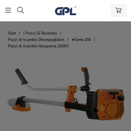
Start
I Pezzi Di Ricambio
Pezzi di ricambio Decespugliatori
➤Serie 200
Pezzi di ricambio Husqvarna 265RX