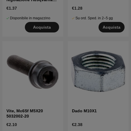
5016002-03
€1.37
€1.28
Disponibile in magazzino
Su ord. Sped. in 2–5 gg
Acquista
Acquista
Vite, Mc6Sf M5X20
Dado M10X1
5032002-20
€2.10
€2.38