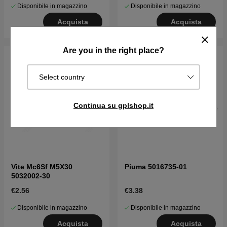
Disponibile in magazzino
Disponibile in magazzino
Acquista
Acquista
Are you in the right place?
Select country
Continua su gplshop.it
Vite Mc6Sf M5X30
Piuma 5016735-01
5032002-30
€2.56
€3.38
Disponibile in magazzino
Disponibile in magazzino
Acquista
Acquista