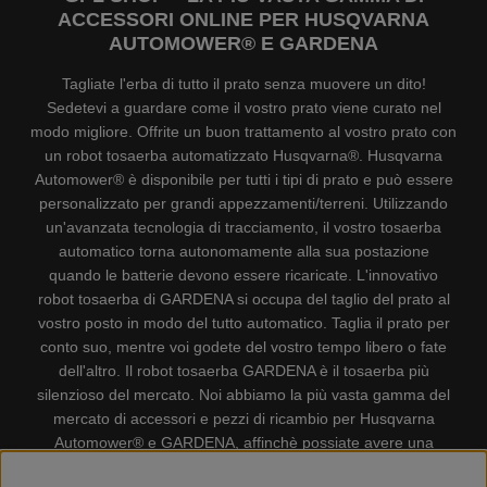
ACCESSORI ONLINE PER HUSQVARNA
AUTOMOWER® E GARDENA
Tagliate l'erba di tutto il prato senza muovere un dito!
Sedetevi a guardare come il vostro prato viene curato nel
modo migliore. Offrite un buon trattamento al vostro prato con
un robot tosaerba automatizzato Husqvarna®. Husqvarna
Automower® è disponibile per tutti i tipi di prato e può essere
personalizzato per grandi appezzamenti/terreni. Utilizzando
un'avanzata tecnologia di tracciamento, il vostro tosaerba
automatico torna autonomamente alla sua postazione
quando le batterie devono essere ricaricate. L'innovativo
robot tosaerba di GARDENA si occupa del taglio del prato al
vostro posto in modo del tutto automatico. Taglia il prato per
conto suo, mentre voi godete del vostro tempo libero o fate
dell'altro. Il robot tosaerba GARDENA è il tosaerba più
silenzioso del mercato. Noi abbiamo la più vasta gamma del
mercato di accessori e pezzi di ricambio per Husqvarna
Automower® e GARDENA, affinchè possiate avere una
gestione il più possibile comoda e semplice del vostro robot