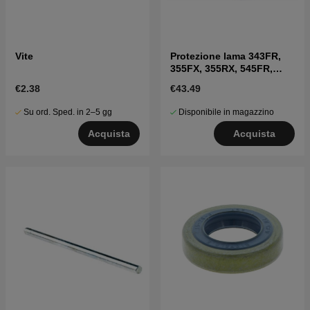
Vite
Protezione lama 343FR,
355FX, 355RX, 545FR,
535FX, 545RX, 555FX
€2.38
€43.49
Su ord. Sped. in 2–5 gg
Disponibile in magazzino
Acquista
Acquista