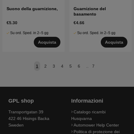
Suono della guarnizione,
Guarnizione del
basamento
€5.30
€4.66
Su ord. Sped. in 2–5 gg
Su ord. Sped. in 2–5 gg
Acquista
Acquista
1
2
3
4
5
6
..
7
GPL shop
Informazioni
Transportgatan 39
Catalogo ricambi
422 46 Hisings Backa
Husqvarna
Sweden
Automower Help Center
Politica di protezione dei