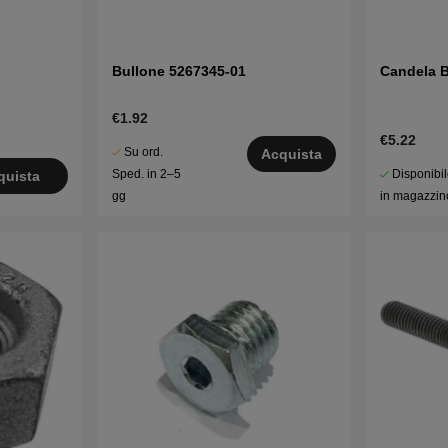
Bullone 5267345-01
Candela 
€1.92
€5.22
Su ord.
Acquista
Disponibi
Sped. in 2–5
quista
in magazzin
gg