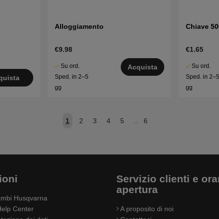
Alloggiamento
Chiave 5
€9.98
€1.65
Su ord.
Su ord.
Acquista
Sped. in 2–5
Sped. in 2–
quista
gg
gg
1
2
3
4
5
..
6
ioni
Servizio clienti e orar
apertura
cambi Husqvarna
elp Center
A proposito di noi