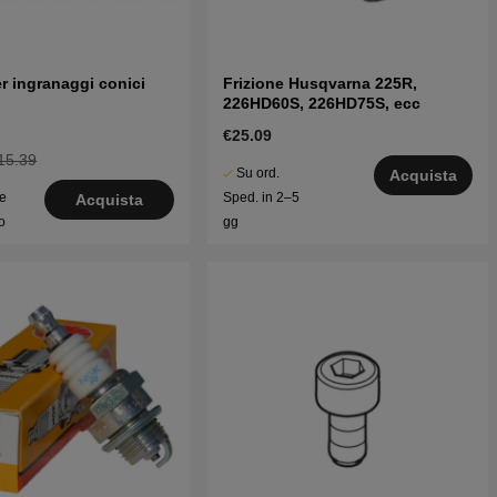
r ingranaggi conici
Frizione Husqvarna 225R,
226HD60S, 226HD75S, ecc
€25.09
15.39
Su ord.
Acquista
le
Sped. in 2–5
Acquista
o
gg