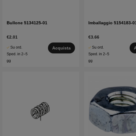
Bullone 5134125-01
Imballaggio 5154183-0
€2.01
€3.66
Su ord.
Su ord.
Acquista
Sped. in 2–5
Sped. in 2–5
gg
gg