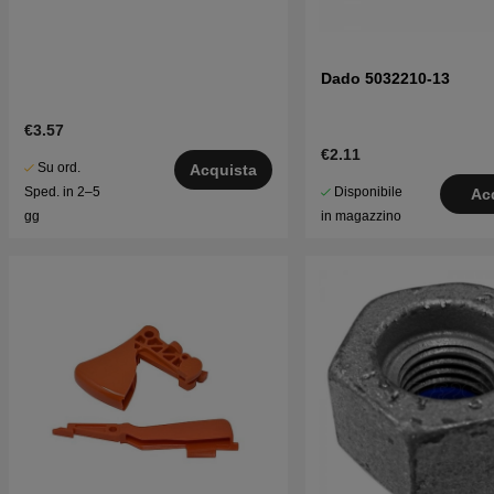
Dado 5032210-13
€3.57
€2.11
Su ord.
Acquista
Disponibile
Sped. in 2–5
Ac
in magazzino
gg