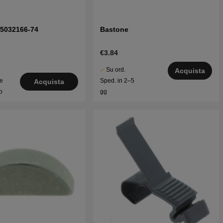
t 5032166-74
Bastone
€3.84
Su ord.
Acquista
le
Sped. in 2–5
Acquista
o
gg