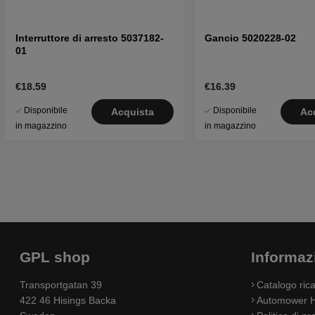
Interruttore di arresto 5037182-
Gancio 5020228-02
01
€18.59
€16.39
Disponibile
Disponibile
Acquista
Ac
in magazzino
in magazzino
GPL shop
Informaz
Transportgatan 39
Catalogo ri
422 46 Hisings Backa
Automower H