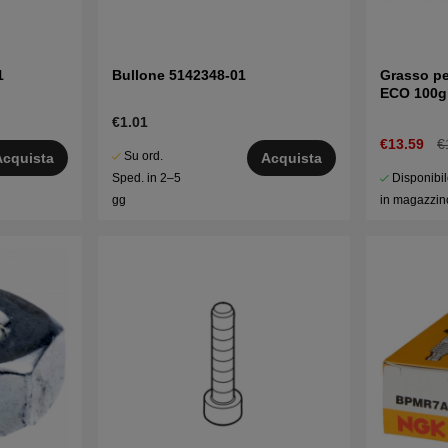
1
Bullone 5142348-01
Grasso pe
ECO 100g
€1.01
€13.59
€
Su ord.
Acquista
Acquista
Disponibi
Sped. in 2–5
in magazzin
gg