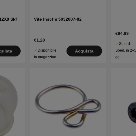
12X8 Skf
Vite Ihscfm 5032007-82
€84.89
€1.28
Su ord.
Disponibile
Sped. in 2–
quista
Acquista
in magazzino
gg