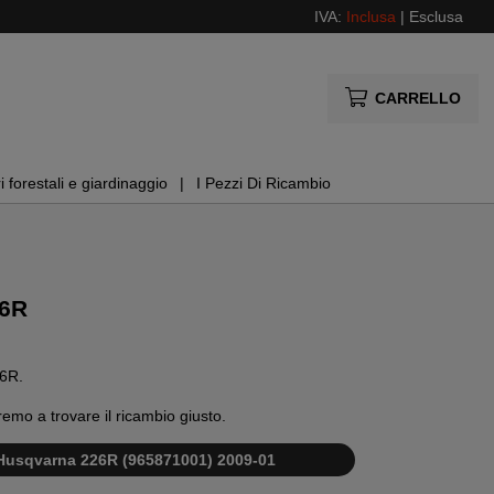
IVA:
Inclusa
|
Esclusa
CARRELLO
i forestali e giardinaggio
I Pezzi Di Ricambio
26R
26R.
remo a trovare il ricambio giusto.
i Husqvarna 226R (965871001) 2009-01