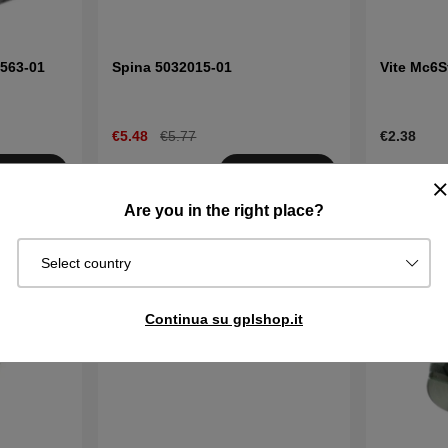
563-01
Spina 5032015-01
Vite Mc6S
€5.48
€5.77
€2.38
Disponibile
Disponibi
quista
Acquista
in magazzino
in magazzin
Are you in the right place?
Select country
Continua su gplshop.it