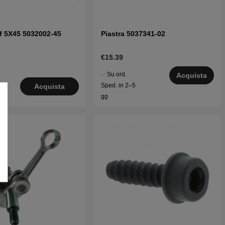
f 5X45 5032002-45
Piastra 5037341-02
€15.39
Su ord.
Acquista
le
Sped. in 2–5
Acquista
o
gg