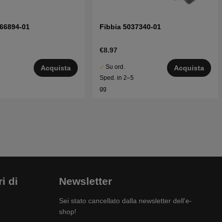
066894-01
Fibbia 5037340-01
€8.97
Su ord.
Acquista
Acquista
5
Sped. in 2–5
gg
i di
Newsletter
Sei stato cancellato dalla newsletter dell'e-
shop!