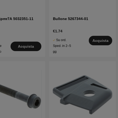
Bpmr7A 5032351-11
Bullone 5267344-01
€1.74
Su ord.
Acquista
le
Sped. in 2–5
Acquista
o
gg