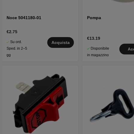
Noce 5041180-01
Pompa
€2.75
€13.19
Su ord.
Acquista
Disponibile
Sped. in 2–5
Ac
in magazzino
gg