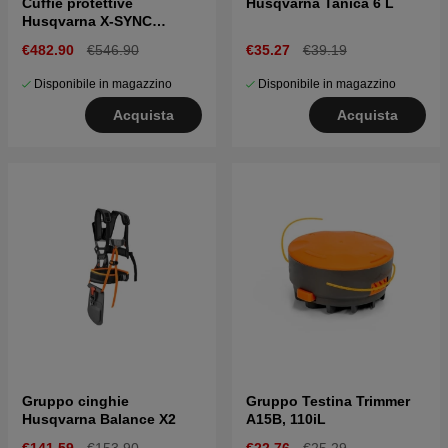
Cuffie protettive
Husqvarna Tanica 6 L
Husqvarna X-SYNC
supporto per casco
€482.90
€546.90
€35.27
€39.19
Disponibile in magazzino
Disponibile in magazzino
Acquista
Acquista
Gruppo cinghie
Gruppo Testina Trimmer
Husqvarna Balance X2
A15B, 110iL