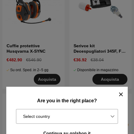
Cuffie protettive
Serivce kit
Husqvarna X-SYNC
Decespugliatori 345F, FX,
FXT
€482.90
€546.90
€36.92
€38.04
Su ord. Sped. in 2–5 gg
Disponibile in magazzino
Acquista
Acquista
Are you in the right place?
Select country
Continua su gplshop.it