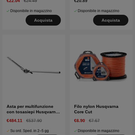
€22.04
€24.49
€20.89
110iL, 3pcs
Disponibile in magazzino
Disponibile in magazzino
Acquista
Acquista
Asta per multifunzione
Filo nylon Husqvarna
con tosasiepi Husqvarna
Core Cut
HA860
€484.11
€537.90
€6.90
€7.67
Su ord. Sped. in 2–5 gg
Disponibile in magazzino