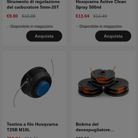
Strumento di regolazione
Husqvarna Active Clean
del carburatore 5mm-20T
Spray 500ml
€9.80
€10.89
€13.04
€14.49
Disponibile in magazzino
Disponibile in magazzino
Acquista
Acquista
Testina a filo Husqvarna
Bobina del
T25B M10L
decespugliatore
Husqarna con linea a