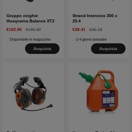
Gruppo cinghie
Strand Intensive 300 x
Husqvarna Balance XT2
25.4
€162.90
€180.90
€38.41
€45.19
Disponibile in magazzino
2-4 giorni lavorativi
Acquista
Acquista