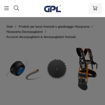
Start
Prodotti per lavori forestali e giardinaggio Husqvarna
Husqvarna Decespugliatori
Accesori decespugliatori & decespugliatori forestali