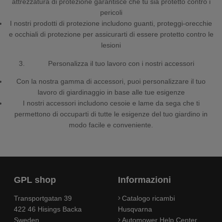
attrezzatura di protezione garantisce che tu sia protetto contro i
pericoli
I nostri prodotti di protezione includono guanti, proteggi-orecchie
e occhiali di protezione per assicurarti di essere protetto contro le
lesioni
Personalizza il tuo lavoro con i nostri accessori
Con la nostra gamma di accessori, puoi personalizzare il tuo
lavoro di giardinaggio in base alle tue esigenze
I nostri accessori includono cesoie e lame da sega che ti
permettono di occuparti di tutte le esigenze del tuo giardino in
modo facile e conveniente.
GPL shop
Informazioni
Transportgatan 39
Catalogo ricambi
422 46 Hisings Backa
Husqvarna
Sweden
Automower Help Center