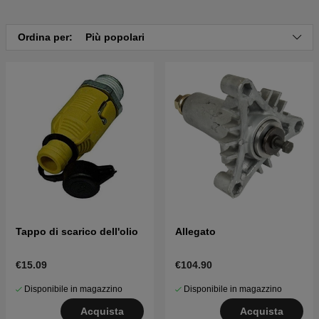
Clicca qui per il catalogo ricambi di Husqvarna
CTH2642 TE 2011-05 (96061033800)
Ordina per:
Più popolari
Tappo di scarico dell'olio
Allegato
€15.09
€104.90
Disponibile in magazzino
Disponibile in magazzino
Acquista
Acquista