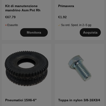
Kit di manutenzione
Primavera
mandrino Asm Pnt Rh
€67.79
€1.92
Esaurito
Su ord. Sped. in 2–5 gg
Monitora
Acquista
Pneumatici 15X6-6"
Toppa in nylon 3/8-16X3/4