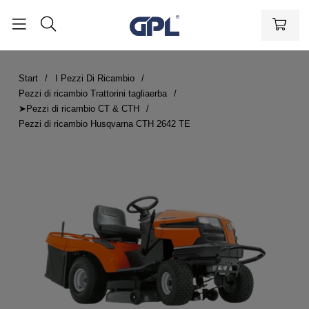
Start
I Pezzi Di Ricambio
Pezzi di ricambio Trattorini tagliaerba
➤Pezzi di ricambio CT & CTH
Pezzi di ricambio Husqvarna CTH 2642 TE