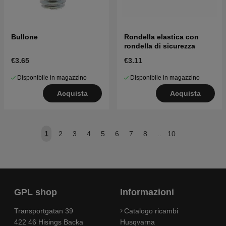
Bullone
Rondella elastica con
rondella di sicurezza
€3.65
€3.11
Disponibile in magazzino
Disponibile in magazzino
Acquista
Acquista
1
2
3
4
5
6
7
8
..
10
GPL shop
Informazioni
Transportgatan 39
Catalogo ricambi
422 46 Hisings Backa
Husqvarna