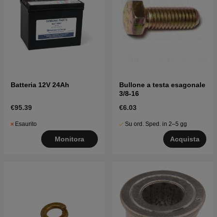
Batteria 12V 24Ah
Bullone a testa esagonale
3/8-16
€95.39
€6.03
Esaurito
Su ord. Sped. in 2–5 gg
Monitora
Acquista