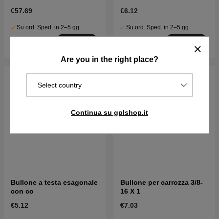
€57.69
€6.12
Su ord. Sped. in 2–5 gg
Su ord. Sped. in 2–5 gg
Acquista
Acquista
Are you in the right place?
Select country
Continua su gplshop.it
Bullone a testa esagonale
Bullone per carrozza 3/8-
con co
16 X 1
€5.12
€7.03