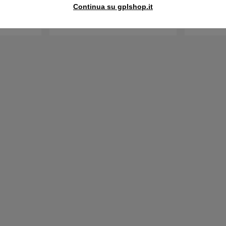
Acquista
Continua su gplshop.it
Disponibile
Disponibi
Acquista
in magazzino
in magazzin