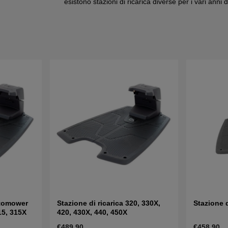
esistono stazioni di ricarica diverse per i vari anni 
utomower
Stazione di ricarica 320, 330X,
Stazione 
15, 315X
420, 430X, 440, 450X
€489.90
€458.90