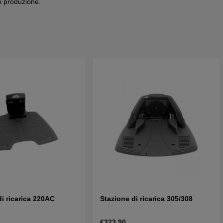
di produzione.
di ricarica 220AC
Stazione di ricarica 305/308
€323.90