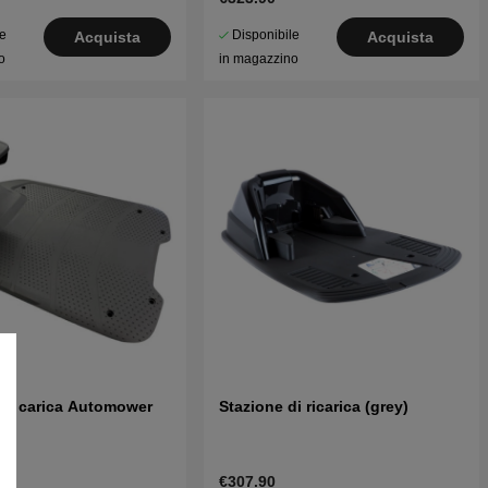
le
Disponibile
Acquista
Acquista
o
in magazzino
di ricarica Automower
Stazione di ricarica (grey)
€307.90