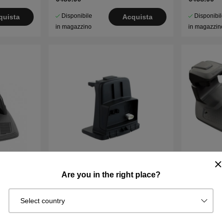
Disponibile
Disponibi
quista
Acquista
in magazzino
in magazzin
Are you in the right place?
 105
CORPO Aspire R4
Stazioni 
Nera
Select country
€198.90
€244.90