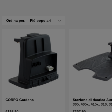
Ordina per:
Più popolari
CORPO Gardena
Stazione di ricarica A
305, 405x, 415x, 310, 3
€198.90
€357.90