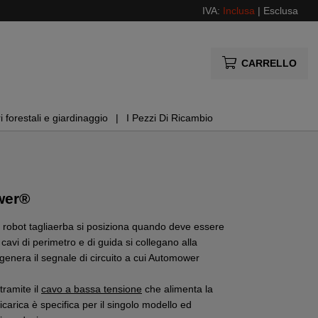
IVA:
Inclusa
|
Esclusa
CARRELLO
i forestali e giardinaggio
I Pezzi Di Ricambio
ower®
il robot tagliaerba si posiziona quando deve essere
I cavi di perimetro e di guida si collegano alla
no genera il segnale di circuito a cui Automower
tramite il
cavo a bassa tensione
che alimenta la
ricarica è specifica per il singolo modello ed