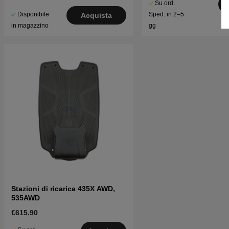
Su ord.
Disponibile
Sped. in 2–5
Acquista
in magazzino
gg
Stazioni di ricarica 435X AWD,
535AWD
€615.90