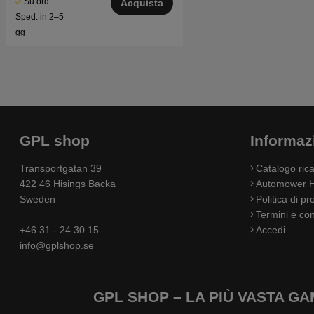
Su ord.
Acquista
Sped. in 2–5
gg
GPL shop
Informaz
Transportgatan 39
Catalogo ri
422 46 Hisings Backa
Automower H
Sweden
Politica di pr
Termini e con
+46 31 - 24 30 15
Accedi
info@gplshop.se
GPL SHOP – LA PIÙ VASTA 