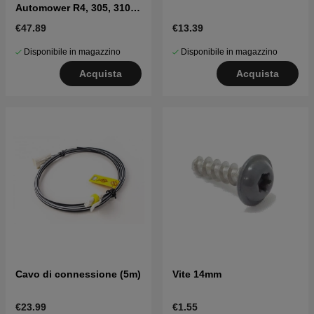
Automower R4, 305, 310
MARK II, 315 Mark II, 405X,
€47.89
€13.39
415X
Disponibile in magazzino
Disponibile in magazzino
Acquista
Acquista
Cavo di connessione (5m)
Vite 14mm
€23.99
€1.55