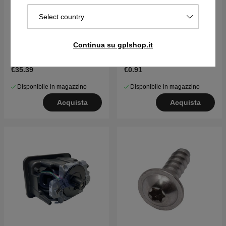
Select country
Continua su gplshop.it
Ruota 310, 315, 305(2020)
Vite
€35.39
€0.91
Disponibile in magazzino
Disponibile in magazzino
Acquista
Acquista