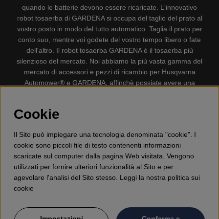
quando le batterie devono essere ricaricate. L'innovativo
robot tosaerba di GARDENA si occupa del taglio del prato al
vostro posto in modo del tutto automatico. Taglia il prato per
conto suo, mentre voi godete del vostro tempo libero o fate
dell'altro. Il robot tosaerba GARDENA è il tosaerba più
silenzioso del mercato. Noi abbiamo la più vasta gamma del
mercato di accessori e pezzi di ricambio per Husqvarna
Automower® e GARDENA, affinchè possiate avere una
gestione il più possibile comoda e semplice del vostro robot
tosaerba. Gplshop vende anche Husqvarna Motoseghe,
Cookie
Accessori per la protezione personale, Decespugliatori,
Tosasiepi, Motozappe, Soffiatori, Spazzaneve, Idropulitrici,
Il Sito può impiegare una tecnologia denominata "cookie". I
Aspirapolvere, Mototroncatrici, Attrezzature Forestali,
cookie sono piccoli file di testo contenenti informazioni
Lubrificanti, Carburanti, Giocattolo per bambini ETC.
scaricate sul computer dalla pagina Web visitata. Vengono
utilizzati per fornire ulteriori funzionalità al Sito e per
agevolare l'analisi del Sito stesso. Leggi la nostra politica sui
cookie
Impostazioni
Conferma e