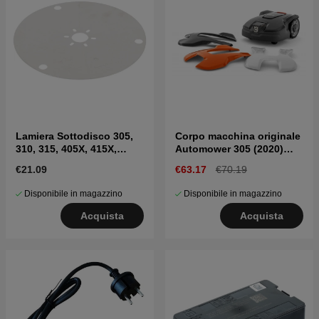
Lamiera Sottodisco 305,
Corpo macchina originale
310, 315, 405X, 415X,
Automower 305 (2020)
310E, 435X(2020-)
310/315 Mark II
€21.09
€63.17
€70.19
Disponibile in magazzino
Disponibile in magazzino
Acquista
Acquista