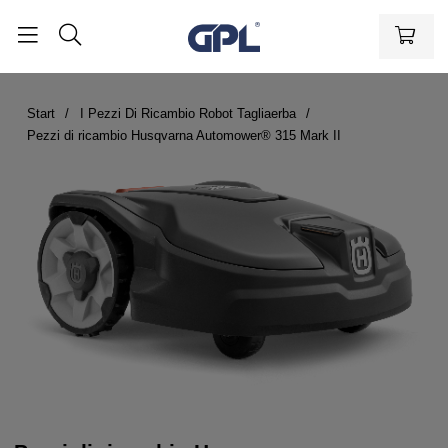
Start
I Pezzi Di Ricambio Robot Tagliaerba
Pezzi di ricambio Husqvarna Automower® 315 Mark II