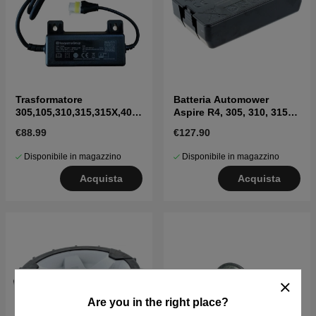
Trasformatore
Batteria Automower
305,105,310,315,315X,405
Aspire R4, 305, 310, 315
X,415X,310 Mark II,315
(2020-)
€88.99
€127.90
Mark II
Disponibile in magazzino
Disponibile in magazzino
Acquista
Acquista
Are you in the right place?