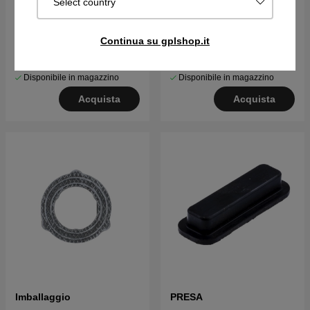
Select country
Vite M6Sf 5X12 5311192-
Dado M5 7317114-51
08
Continua su gplshop.it
€2.29
€1.82
Disponibile in magazzino
Disponibile in magazzino
Acquista
Acquista
Imballaggio
PRESA