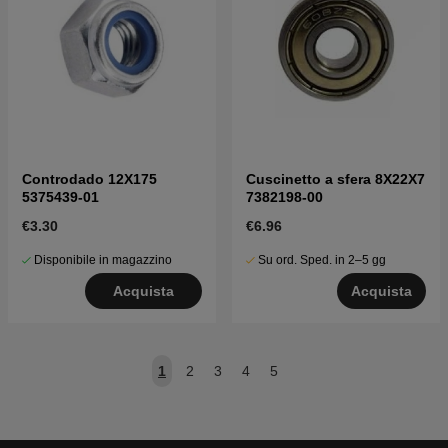
Controdado 12X175
Cuscinetto a sfera 8X22X7
5375439-01
7382198-00
€3.30
€6.96
Disponibile in magazzino
Su ord. Sped. in 2–5 gg
Acquista
Acquista
1
2
3
4
5