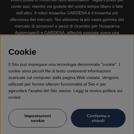
conto suo, mentre voi godete del vostro tempo libero o fate
dell'altro. Il robot tosaerba GARDENA è il tosaerba più
silenzioso del mercato. Noi abbiamo la più vasta gamma del
mercato di accessori e pezzi di ricambio per Husqvarna
Automower® e GARDENA, affinchè possiate avere una
gestione il più possibile comoda e semplice del vostro robot
tosaerba. Gplshop vende anche Husqvarna Motoseghe,
Cookie
Accessori per la protezione personale, Decespugliatori,
Tosasiepi, Motozappe, Soffiatori, Spazzaneve, Idropulitrici,
Il Sito può impiegare una tecnologia denominata "cookie". I
Aspirapolvere, Mototroncatrici, Attrezzature Forestali,
cookie sono piccoli file di testo contenenti informazioni
Lubrificanti, Carburanti, Giocattolo per bambini ETC.
scaricate sul computer dalla pagina Web visitata. Vengono
utilizzati per fornire ulteriori funzionalità al Sito e per
agevolare l'analisi del Sito stesso. Leggi la nostra politica sui
cookie
Impostazioni
Conferma e
cookie
chiudi