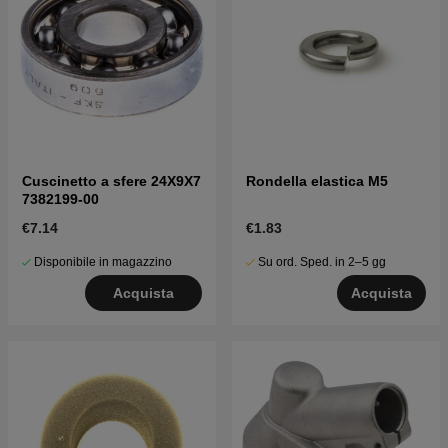
Cuscinetto a sfere 24X9X7
Rondella elastica M5
7382199-00
€7.14
€1.83
Disponibile in magazzino
Su ord. Sped. in 2–5 gg
Acquista
Acquista