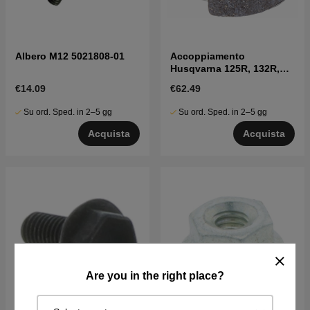
Albero M12 5021808-01
Accoppiamento
Husqvarna 125R, 132R,
133R, GC2032
€14.09
€62.49
Su ord. Sped. in 2–5 gg
Su ord. Sped. in 2–5 gg
Acquista
Acquista
Are you in the right place?