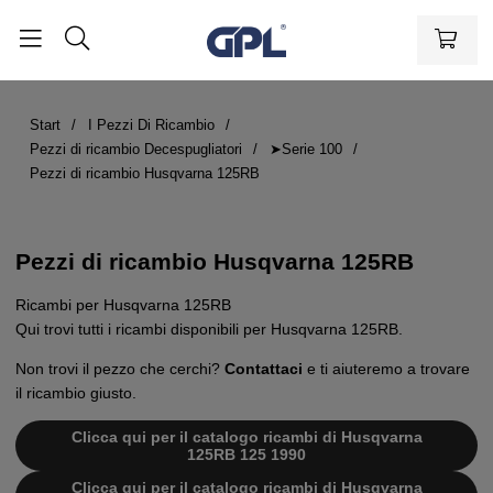
Start
I Pezzi Di Ricambio
Pezzi di ricambio Decespugliatori
➤Serie 100
Pezzi di ricambio Husqvarna 125RB
Pezzi di ricambio Husqvarna 125RB
Ricambi per Husqvarna 125RB
Qui trovi tutti i ricambi disponibili per Husqvarna 125RB.
Non trovi il pezzo che cerchi?
Contattaci
e ti aiuteremo a trovare
il ricambio giusto.
Clicca qui per il catalogo ricambi di Husqvarna
125RB 125 1990
Clicca qui per il catalogo ricambi di Husqvarna