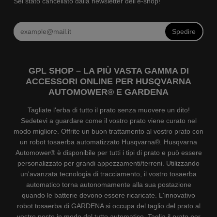
Sei stato cancellato dalla newsletter dell'e-shop!
Spedire
GPL SHOP – LA PIÙ VASTA GAMMA DI
ACCESSORI ONLINE PER HUSQVARNA
AUTOMOWER® E GARDENA
Tagliate l'erba di tutto il prato senza muovere un dito!
Sedetevi a guardare come il vostro prato viene curato nel
modo migliore. Offrite un buon trattamento al vostro prato con
un robot tosaerba automatizzato Husqvarna®. Husqvarna
Automower® è disponibile per tutti i tipi di prato e può essere
personalizzato per grandi appezzamenti/terreni. Utilizzando
un'avanzata tecnologia di tracciamento, il vostro tosaerba
automatico torna autonomamente alla sua postazione
quando le batterie devono essere ricaricate. L'innovativo
robot tosaerba di GARDENA si occupa del taglio del prato al
vostro posto in modo del tutto automatico. Taglia il prato per