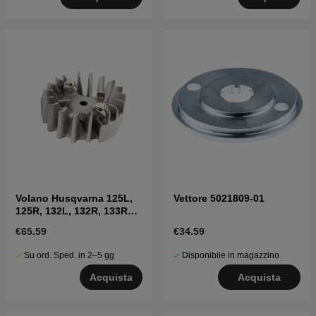
Volano Husqvarna 125L,
Vettore 5021809-01
125R, 132L, 132R, 133R
ecc
€65.59
€34.59
Su ord. Sped. in 2–5 gg
Disponibile in magazzino
Acquista
Acquista