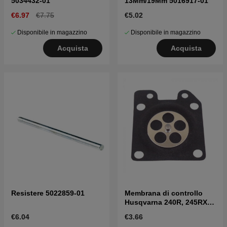
5034432-01
13Mm/19Mm 5016917-01
€6.97
€7.75
€5.02
Disponibile in magazzino
Disponibile in magazzino
Acquista
Acquista
Resistere 5022859-01
Membrana di controllo
Husqvarna 240R, 245RX,
41
€6.04
€3.66