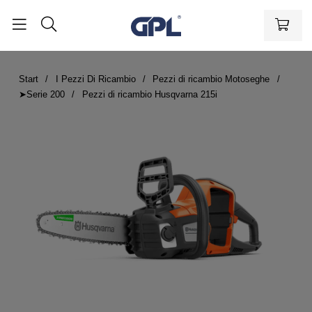
Start
I Pezzi Di Ricambio
Pezzi di ricambio Motoseghe
➤Serie 200
Pezzi di ricambio Husqvarna 215i