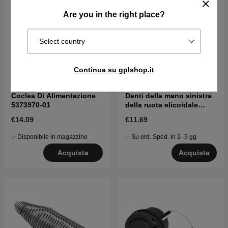
Are you in the right place?
Select country
Continua su gplshop.it
Coclea Di Alimentazione
Denti della mano sinistra
5373970-01
della ruota elicoidale
5997241-01
€14.09
€11.69
Disponibile in magazzino
Su ord. Sped. in 2–5 gg
Acquista
Acquista