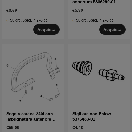
copertura 5366290-01
€0.69
€5.30
Su ord. Sped. in 2–5 gg
Su ord. Sped. in 2–5 gg
Acquista
Acquista
Sega a catena 240I con
Sigillare con Eblow
impugnatura anteriore
5376483-01
5365581-01
€55.09
€4.48