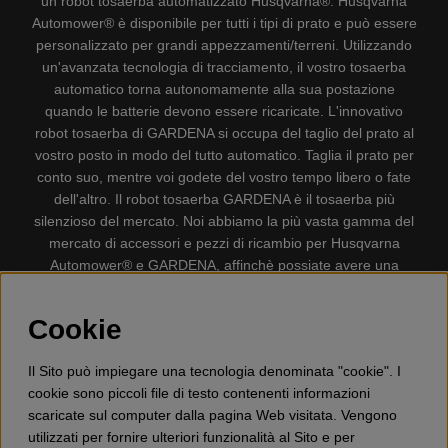
un robot tosaerba automatizzato Husqvarna®. Husqvarna
Automower® è disponibile per tutti i tipi di prato e può essere
personalizzato per grandi appezzamenti/terreni. Utilizzando
un'avanzata tecnologia di tracciamento, il vostro tosaerba
automatico torna autonomamente alla sua postazione
quando le batterie devono essere ricaricate. L'innovativo
robot tosaerba di GARDENA si occupa del taglio del prato al
vostro posto in modo del tutto automatico. Taglia il prato per
conto suo, mentre voi godete del vostro tempo libero o fate
dell'altro. Il robot tosaerba GARDENA è il tosaerba più
silenzioso del mercato. Noi abbiamo la più vasta gamma del
mercato di accessori e pezzi di ricambio per Husqvarna
Automower® e GARDENA, affinchè possiate avere una
gestione il più possibile comoda e semplice del vostro robot
tosaerba. Gplshop vende anche Husqvarna Motoseghe,
Cookie
Accessori per la protezione personale, Decespugliatori,
Tosasiepi, Motozappe, Soffiatori, Spazzaneve, Idropulitrici,
Il Sito può impiegare una tecnologia denominata "cookie". I
Aspirapolvere, Mototroncatrici, Attrezzature Forestali,
cookie sono piccoli file di testo contenenti informazioni
Lubrificanti, Carburanti, Giocattolo per bambini ETC.
scaricate sul computer dalla pagina Web visitata. Vengono
utilizzati per fornire ulteriori funzionalità al Sito e per