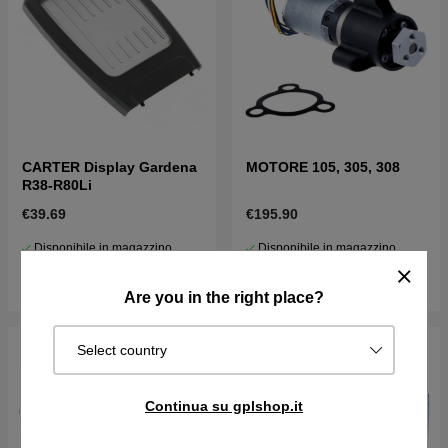
CARTER Display Gardena
MOTORE 105, 305, 308
R38-R80Li
€39.69
€195.90
Disponibile in magazzino
Disponibile in magazzino
Acquista
Acquista
Are you in the right place?
Select country
Continua su gplshop.it