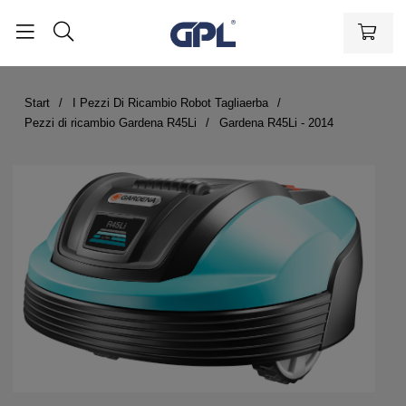
Start
I Pezzi Di Ricambio Robot Tagliaerba
Pezzi di ricambio Gardena R45Li
Gardena R45Li - 2014