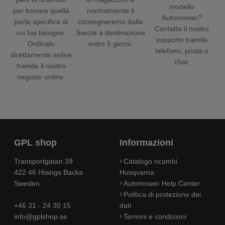
modello
per trovare quella
normalmente li
Automower?
parte specifica di
consegneremo dalla
Contatta il nostro
cui hai bisogno.
Svezia a destinazione
supporto tramite
Ordinalo
entro 5 giorni.
telefono, posta o
direttamente online
chat.
tramite il nostro
negozio online.
GPL shop
Informazioni
Transportgatan 39
Catalogo ricambi
422 46 Hisings Backa
Husqvarna
Sweden
Automower Help Center
Politica di protezione dei
+46 31 - 24 30 15
dati
info@gplshop.se
Termini e condizioni