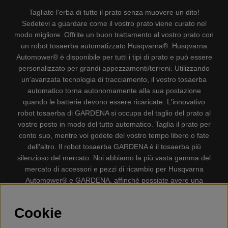
Tagliate l'erba di tutto il prato senza muovere un dito!
Sedetevi a guardare come il vostro prato viene curato nel
modo migliore. Offrite un buon trattamento al vostro prato con
un robot tosaerba automatizzato Husqvarna®. Husqvarna
Automower® è disponibile per tutti i tipi di prato e può essere
personalizzato per grandi appezzamenti/terreni. Utilizzando
un'avanzata tecnologia di tracciamento, il vostro tosaerba
automatico torna autonomamente alla sua postazione
quando le batterie devono essere ricaricate. L'innovativo
robot tosaerba di GARDENA si occupa del taglio del prato al
vostro posto in modo del tutto automatico. Taglia il prato per
conto suo, mentre voi godete del vostro tempo libero o fate
dell'altro. Il robot tosaerba GARDENA è il tosaerba più
silenzioso del mercato. Noi abbiamo la più vasta gamma del
mercato di accessori e pezzi di ricambio per Husqvarna
Automower® e GARDENA, affinchè possiate avere una
gestione il più possibile comoda e semplice del vostro robot
tosaerba. Gplshop vende anche Husqvarna Motoseghe,
Cookie
Accessori per la protezione personale, Decespugliatori,
Tosasiepi, Motozappe, Soffiatori, Spazzaneve, Idropulitrici,