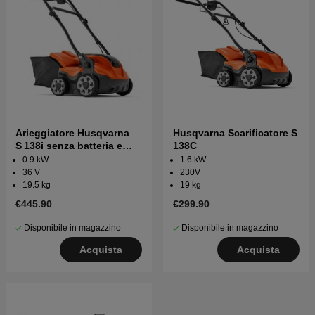
Arieggiatore Husqvarna
Husqvarna Scarificatore S
S 138i senza batteria e
138C
caricabatterie
0.9 kW
1.6 kW
36 V
230V
19.5 kg
19 kg
€445.90
€299.90
Disponibile in magazzino
Disponibile in magazzino
Acquista
Acquista