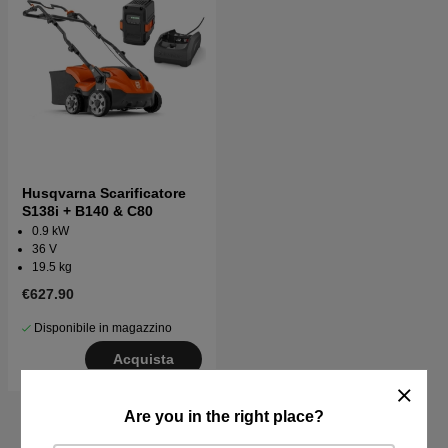
Husqvarna Scarificatore
S138i + B140 & C80
0.9 kW
36 V
19.5 kg
€627.90
Disponibile in magazzino
Acquista
Are you in the right place?