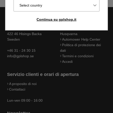
Select country
GPL shop
Informazioni
Continua su gplshop.it
Transportgatan 39
Catalogo ricambi
422 46 Hisings Backa
Husqvarna
Sweden
Automower Help Center
Politica di protezione dei
+46 31 - 24 30 15
dati
info@gplshop.se
Termini e condizioni
Accedi
Servizio clienti e orari di apertura
A proposito di noi
Contattaci
Lun-ven 09:00 - 16:00