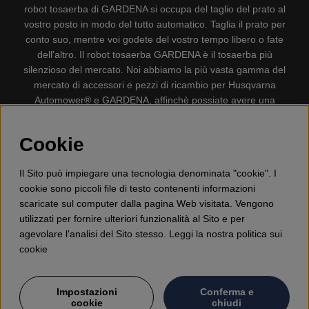
robot tosaerba di GARDENA si occupa del taglio del prato al
vostro posto in modo del tutto automatico. Taglia il prato per
conto suo, mentre voi godete del vostro tempo libero o fate
dell'altro. Il robot tosaerba GARDENA è il tosaerba più
silenzioso del mercato. Noi abbiamo la più vasta gamma del
mercato di accessori e pezzi di ricambio per Husqvarna
Automower® e GARDENA, affinchè possiate avere una
gestione il più possibile comoda e semplice del vostro robot
tosaerba. Gplshop vende anche Husqvarna Motoseghe,
Cookie
Accessori per la protezione personale, Decespugliatori,
Tosasiepi, Motozappe, Soffiatori, Spazzaneve, Idropulitrici,
Il Sito può impiegare una tecnologia denominata "cookie". I
Aspirapolvere, Mototroncatrici, Attrezzature Forestali,
cookie sono piccoli file di testo contenenti informazioni
Lubrificanti, Carburanti, Giocattolo per bambini ETC.
scaricate sul computer dalla pagina Web visitata. Vengono
utilizzati per fornire ulteriori funzionalità al Sito e per
agevolare l'analisi del Sito stesso. Leggi la nostra politica sui
cookie
Impostazioni
Conferma e
cookie
chiudi