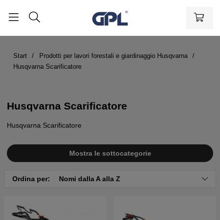
Start
Prodotti per lavori forestali e giardinaggio Husqvarna
Husqvarna Scarificatore
Husqvarna Scarificatore
Husqvarna Scarificatore
Mostra le sottocategorie
Ordina per:
Nomi dalla A alla Z