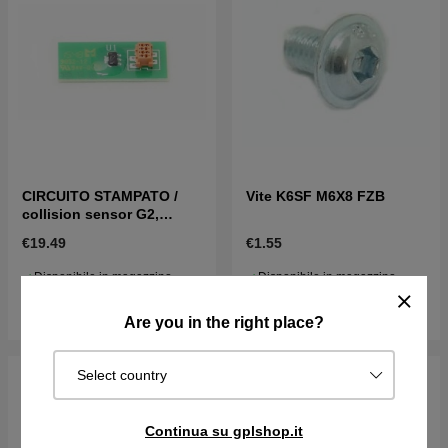
CIRCUITO STAMPATO /
Vite K6SF M6X8 FZB
collision sensor G2,
220AC, 230ACX, 260ACX
€19.49
€1.55
Disponibile in magazzino
Disponibile in magazzino
Acquista
Acquista
Are you in the right place?
Select country
Continua su gplshop.it