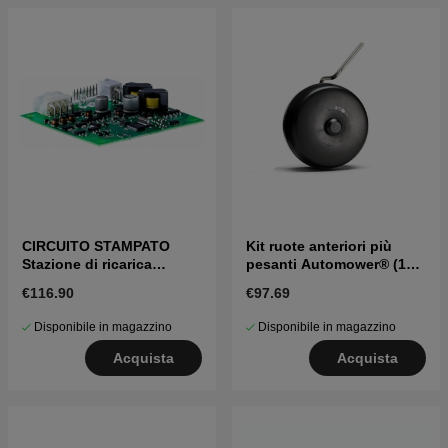
CIRCUITO STAMPATO
Kit ruote anteriori più
Stazione di ricarica
pesanti Automower® (1
220AC, 230ACX, 260ACX,
pcs)
€116.90
€97.69
265ACX
Disponibile in magazzino
Disponibile in magazzino
Acquista
Acquista