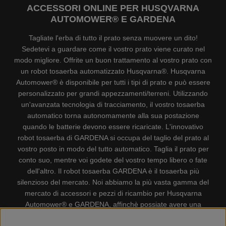
ACCESSORI ONLINE PER HUSQVARNA
AUTOMOWER® E GARDENA
Tagliate l'erba di tutto il prato senza muovere un dito!
Sedetevi a guardare come il vostro prato viene curato nel
modo migliore. Offrite un buon trattamento al vostro prato con
un robot tosaerba automatizzato Husqvarna®. Husqvarna
Automower® è disponibile per tutti i tipi di prato e può essere
personalizzato per grandi appezzamenti/terreni. Utilizzando
un'avanzata tecnologia di tracciamento, il vostro tosaerba
automatico torna autonomamente alla sua postazione
quando le batterie devono essere ricaricate. L'innovativo
robot tosaerba di GARDENA si occupa del taglio del prato al
vostro posto in modo del tutto automatico. Taglia il prato per
conto suo, mentre voi godete del vostro tempo libero o fate
dell'altro. Il robot tosaerba GARDENA è il tosaerba più
silenzioso del mercato. Noi abbiamo la più vasta gamma del
mercato di accessori e pezzi di ricambio per Husqvarna
Automower® e GARDENA, affinchè possiate avere una
gestione il più possibile comoda e semplice del vostro robot