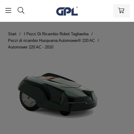
Start
I Pezzi Di Ricambio Robot Tagliaerba
Pezzi di ricambio Husqvarna Automower® 220 AC
Automower 220 AC - 2010