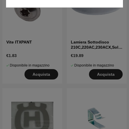
Vite ITXPANT
Lamiera Sottodisco
210C,220AC,230ACX,Solar
,R160
€1.83
€19.89
Disponibile in magazzino
Disponibile in magazzino
Acquista
Acquista