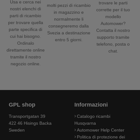
Usa e cerca nei
trovare le parti
molti pezzi di ricambio
nostri elenchi di
corrette per il tuo
in magazzino e
parti di ricambio
modello
normalmente li
per trovare quella
Automower?
consegneremo dalla
parte specifica di
Contatta il nostro
Svezia a destinazione
cui hai bisogno.
supporto tramite
entro 5 giorni.
Ordinalo
telefono, posta o
direttamente online
chat.
tramite il nostro
negozio online.
GPL shop
Informazioni
Transportgatan 39
Catalogo ricambi
422 46 Hisings Backa
Husqvarna
Sweden
Automower Help Center
Politica di protezione dei