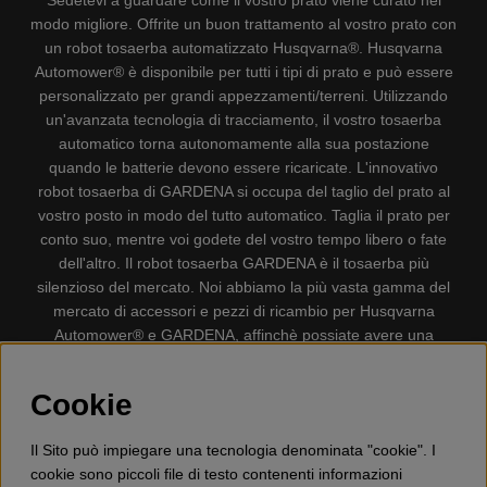
Sedetevi a guardare come il vostro prato viene curato nel
modo migliore. Offrite un buon trattamento al vostro prato con
un robot tosaerba automatizzato Husqvarna®. Husqvarna
Automower® è disponibile per tutti i tipi di prato e può essere
personalizzato per grandi appezzamenti/terreni. Utilizzando
un'avanzata tecnologia di tracciamento, il vostro tosaerba
automatico torna autonomamente alla sua postazione
quando le batterie devono essere ricaricate. L'innovativo
robot tosaerba di GARDENA si occupa del taglio del prato al
vostro posto in modo del tutto automatico. Taglia il prato per
conto suo, mentre voi godete del vostro tempo libero o fate
dell'altro. Il robot tosaerba GARDENA è il tosaerba più
silenzioso del mercato. Noi abbiamo la più vasta gamma del
mercato di accessori e pezzi di ricambio per Husqvarna
Automower® e GARDENA, affinchè possiate avere una
gestione il più possibile comoda e semplice del vostro robot
tosaerba. Gplshop vende anche Husqvarna Motoseghe,
Cookie
Accessori per la protezione personale, Decespugliatori,
Tosasiepi, Motozappe, Soffiatori, Spazzaneve, Idropulitrici,
Il Sito può impiegare una tecnologia denominata "cookie". I
Aspirapolvere, Mototroncatrici, Attrezzature Forestali,
cookie sono piccoli file di testo contenenti informazioni
Lubrificanti, Carburanti, Giocattolo per bambini ETC.