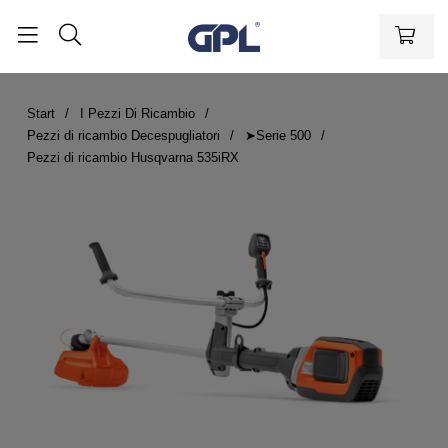
Start
I Pezzi Di Ricambio
Pezzi di ricambio Decespugliatori
➤Serie 500
Pezzi di ricambio Husqvarna 535iRX