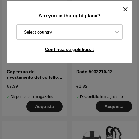
Are you in the right place?
Select country
Continua su gplshop.it
Copertura del
Dado 5032210-12
rivestimento del coltello
5037988-02
€7.39
€1.82
Disponibile in magazzino
Disponibile in magazzino
Acquista
Acquista