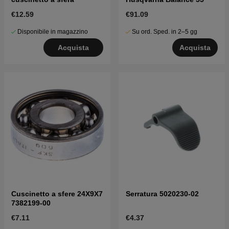
€12.59
€91.09
Disponibile in magazzino
Su ord. Sped. in 2–5 gg
Acquista
Acquista
Cuscinetto a sfere 24X9X7
Serratura 5020230-02
7382199-00
€7.11
€4.37