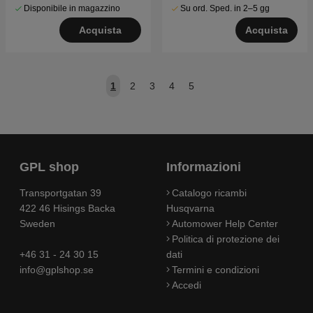
Disponibile in magazzino
Su ord. Sped. in 2–5 gg
Acquista
Acquista
1
2
3
4
5
GPL shop
Informazioni
Transportgatan 39
Catalogo ricambi
422 46 Hisings Backa
Husqvarna
Sweden
Automower Help Center
Politica di protezione dei
+46 31 - 24 30 15
dati
info@gplshop.se
Termini e condizioni
Accedi