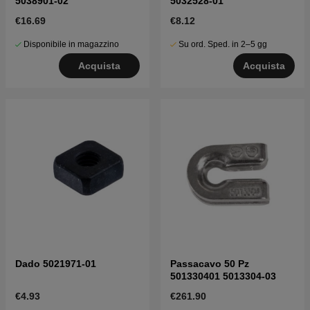
5038901-02
5032528-01
€16.69
€8.12
Disponibile in magazzino
Su ord. Sped. in 2–5 gg
Acquista
Acquista
Dado 5021971-01
Passacavo 50 Pz
501330401 5013304-03
€4.93
€261.90