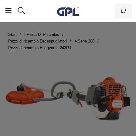
Start
I Pezzi Di Ricambio
Pezzi di ricambio Decespugliatori
➤Serie 200
Pezzi di ricambio Husqvarna 243RJ