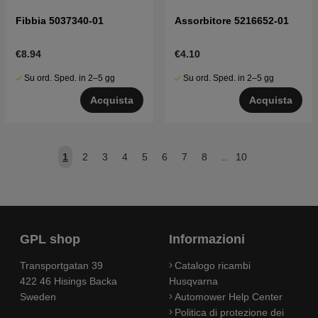
Fibbia 5037340-01
Assorbitore 5216652-01
€8.94
€4.10
Su ord. Sped. in 2–5 gg
Su ord. Sped. in 2–5 gg
Acquista
Acquista
1
2
3
4
5
6
7
8
..
10
GPL shop
Informazioni
Transportgatan 39
Catalogo ricambi
422 46 Hisings Backa
Husqvarna
Sweden
Automower Help Center
Politica di protezione dei