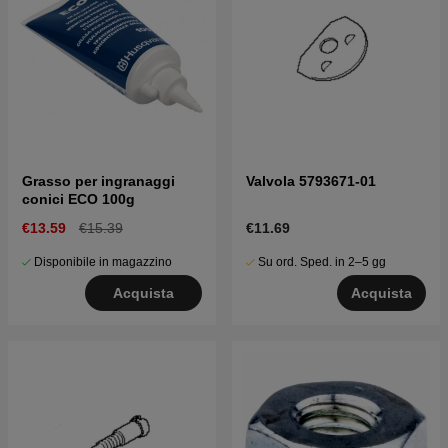
Grasso per ingranaggi
Valvola 5793671-01
conici ECO 100g
€13.59
€15.39
€11.69
Disponibile in magazzino
Su ord. Sped. in 2–5 gg
Acquista
Acquista