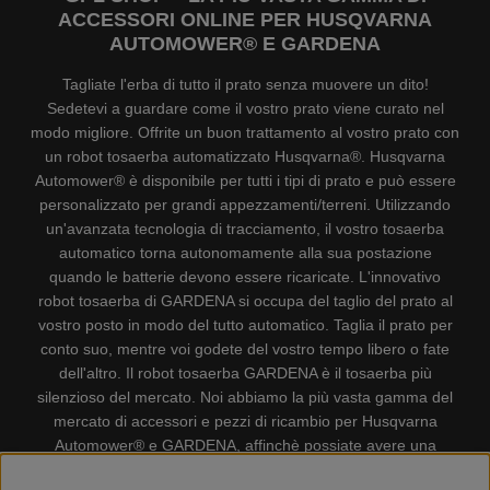
ACCESSORI ONLINE PER HUSQVARNA
AUTOMOWER® E GARDENA
Tagliate l'erba di tutto il prato senza muovere un dito!
Sedetevi a guardare come il vostro prato viene curato nel
modo migliore. Offrite un buon trattamento al vostro prato con
un robot tosaerba automatizzato Husqvarna®. Husqvarna
Automower® è disponibile per tutti i tipi di prato e può essere
personalizzato per grandi appezzamenti/terreni. Utilizzando
un'avanzata tecnologia di tracciamento, il vostro tosaerba
automatico torna autonomamente alla sua postazione
quando le batterie devono essere ricaricate. L'innovativo
robot tosaerba di GARDENA si occupa del taglio del prato al
vostro posto in modo del tutto automatico. Taglia il prato per
conto suo, mentre voi godete del vostro tempo libero o fate
dell'altro. Il robot tosaerba GARDENA è il tosaerba più
silenzioso del mercato. Noi abbiamo la più vasta gamma del
mercato di accessori e pezzi di ricambio per Husqvarna
Automower® e GARDENA, affinchè possiate avere una
gestione il più possibile comoda e semplice del vostro robot