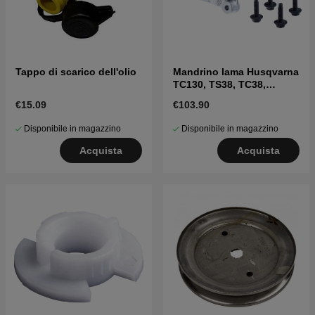
Tappo di scarico dell'olio
Mandrino lama Husqvarna
TC130, TS38, TC38,
LTH126, LTH151 e altri
€15.09
€103.90
Disponibile in magazzino
Disponibile in magazzino
Acquista
Acquista