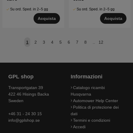
Su ord. Sped. in 2–5 gg
Su ord. Sped. in 2–5 gg
Acquista
Acquista
1
2
3
4
5
6
7
8
..
12
GPL shop
Informazioni
Transportgatan 39
Catalogo ricambi
422 46 Hisings Backa
Husqvarna
Sweden
Automower Help Center
Politica di protezione dei
+46 31 - 24 30 15
dati
info@gplshop.se
Termini e condizioni
Accedi