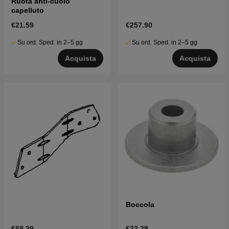
Ruota anti-cuoio
capelluto
€21.59
€257.90
Su ord. Sped. in 2–5 gg
Su ord. Sped. in 2–5 gg
Acquista
Acquista
Boccola
€69.39
€22.29