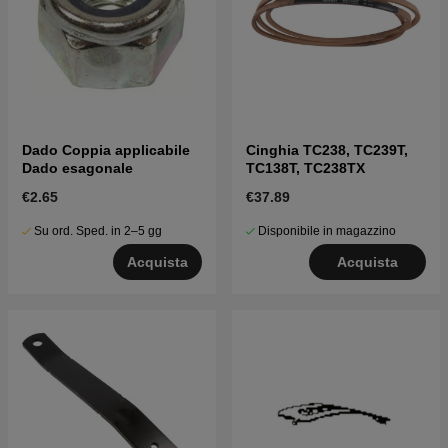
Dado Coppia applicabile
Cinghia TC238, TC239T,
Dado esagonale
TC138T, TC238TX
€2.65
€37.89
Su ord. Sped. in 2–5 gg
Disponibile in magazzino
Acquista
Acquista