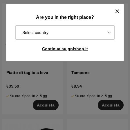
Are you in the right place?
Select country
Continua su gplshop.it
Piatto di taglio a leva
Tampone
€35.59
€8.94
Su ord. Sped. in 2–5 gg
Su ord. Sped. in 2–5 gg
Acquista
Acquista