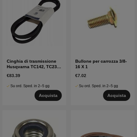
Cinghia di trasmissione
Bullone per carrozza 3/8-
Husqvarna TC142, TC238,
16 X 1
TC239T, TC242, TC338 ecc
€83.39
€7.02
Su ord. Sped. in 2–5 gg
Su ord. Sped. in 2–5 gg
Acquista
Acquista