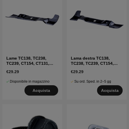
Lame TC138, TC238,
Lama destra TC138,
TC239, CT154, CT131,
TC238, TC239, CT154,
CT141, CT151
CT131, CT141, CT151
€29.29
€29.29
Disponibile in magazzino
Su ord. Sped. in 2–5 gg
Acquista
Acquista