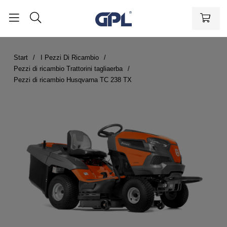
Start
I Pezzi Di Ricambio
Pezzi di ricambio Trattorini tagliaerba
Pezzi di ricambio Husqvarna TC 238 TX