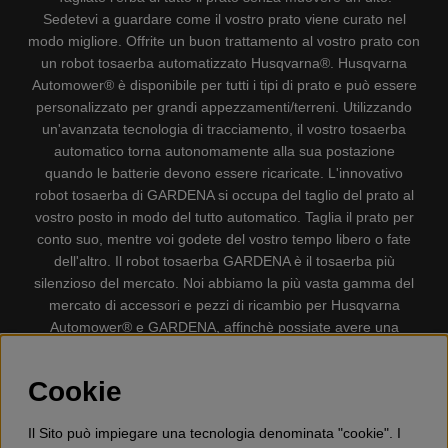
Sedetevi a guardare come il vostro prato viene curato nel
modo migliore. Offrite un buon trattamento al vostro prato con
un robot tosaerba automatizzato Husqvarna®. Husqvarna
Automower® è disponibile per tutti i tipi di prato e può essere
personalizzato per grandi appezzamenti/terreni. Utilizzando
un'avanzata tecnologia di tracciamento, il vostro tosaerba
automatico torna autonomamente alla sua postazione
quando le batterie devono essere ricaricate. L'innovativo
robot tosaerba di GARDENA si occupa del taglio del prato al
vostro posto in modo del tutto automatico. Taglia il prato per
conto suo, mentre voi godete del vostro tempo libero o fate
dell'altro. Il robot tosaerba GARDENA è il tosaerba più
silenzioso del mercato. Noi abbiamo la più vasta gamma del
mercato di accessori e pezzi di ricambio per Husqvarna
Automower® e GARDENA, affinchè possiate avere una
gestione il più possibile comoda e semplice del vostro robot
tosaerba. Gplshop vende anche Husqvarna Motoseghe,
Cookie
Accessori per la protezione personale, Decespugliatori,
Tosasiepi, Motozappe, Soffiatori, Spazzaneve, Idropulitrici,
Il Sito può impiegare una tecnologia denominata "cookie". I
Aspirapolvere, Mototroncatrici, Attrezzature Forestali,