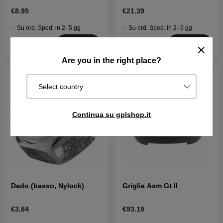
€8.95
€21.39
Su ord. Sped. in 2–5 gg
Su ord. Sped. in 2–5 gg
Acquista
Acquista
Are you in the right place?
Select country
Continua su gplshop.it
Dado (basso, Nylock)
Griglia Asm Gt II
€3.84
€93.19