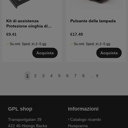
Kit di assistenza
Pulsante della lampada
Protezione cinghia di
protezione
€9.41
€17.49
Su ord. Sped. in 2–5 gg
Su ord. Sped. in 2–5 gg
Acquista
Acquista
1
2
3
4
5
6
7
8
..
9
GPL shop
Informazioni
Transportgatan 39
Catalogo ricambi
422 46 Hisings Backa
Husqvarna