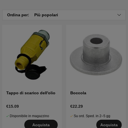
Clicca qui per il catalogo ricambi di Husqvarna
GTH3052 TDF 2012-11 (96041028501)
Ordina per:
Più popolari
Clicca qui per il catalogo ricambi di Husqvarna
GTH3052 TDF 2013-05 (96041028502)
Clicca qui per il catalogo ricambi di Husqvarna
GTH3052 TDF 2014-05 (96041028503)
Tappo di scarico dell'olio
Boccola
€15.09
€22.29
Disponibile in magazzino
Su ord. Sped. in 2–5 gg
Acquista
Acquista