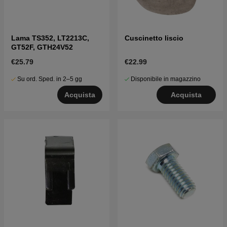
Lama TS352, LT2213C,
Cuscinetto liscio
GT52F, GTH24V52
€25.79
€22.99
Su ord. Sped. in 2–5 gg
Disponibile in magazzino
Acquista
Acquista