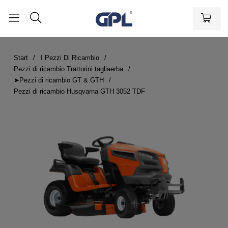
Start
I Pezzi Di Ricambio
Pezzi di ricambio Trattorini tagliaerba
➤Pezzi di ricambio GT & GTH
Pezzi di ricambio Husqvarna GTH 3052 TDF