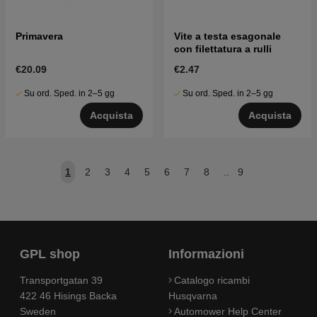
Primavera
Vite a testa esagonale
con filettatura a rulli
€20.09
€2.47
Su ord. Sped. in 2–5 gg
Su ord. Sped. in 2–5 gg
Acquista
Acquista
1
2
3
4
5
6
7
8
..
9
GPL shop
Informazioni
Transportgatan 39
Catalogo ricambi
422 46 Hisings Backa
Husqvarna
Sweden
Automower Help Center