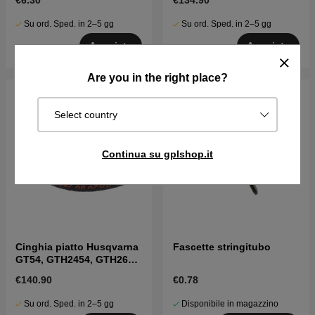
€6.30
€134.90
Su ord. Sped. in 2–5 gg
Su ord. Sped. in 2–5 gg
Acquista
Acquista
Are you in the right place?
Select country
Continua su gplshop.it
Cinghia piatto Husqvarna
Fascette stringitubo
GT54, GTH2454, GTH260,
LGT2554 ecc
€140.90
€0.78
Su ord. Sped. in 2–5 gg
Disponibile in magazzino