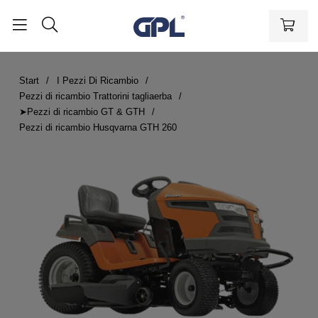
Start
I Pezzi Di Ricambio
Pezzi di ricambio Trattorini tagliaerba
➤Pezzi di ricambio GT & GTH
Pezzi di ricambio Husqvarna GTH 260