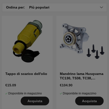
Clicca qui per il catalogo ricambi di Husqvarna 260
GTH260 Twin 2008-09 (96041004502)
Ordina per:
Più popolari
Clicca qui per il catalogo ricambi di Husqvarna 260
GTH260 Twin 2008-01 (96041006800)
Tappo di scarico dell'olio
Mandrino lama Husqvarna
TC130, TS38, TC38,
LTH126, LTH151 e altri
€15.09
€104.90
Disponibile in magazzino
Disponibile in magazzino
Acquista
Acquista