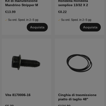
Kit di manutenzione
Rondella Rondella
Mandrino Stripper M
semplice 13/32 X 2
€13.99
€8.22
Su ord. Sped. in 2–5 gg
Su ord. Sped. in 2–5 gg
Acquista
Acquista
Vite 8170006-16
Cinghia di trasmissione
piatto di taglio 48"