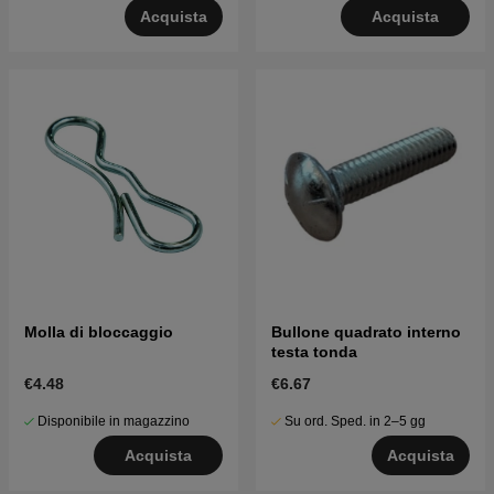
Acquista
Acquista
Molla di bloccaggio
Bullone quadrato interno
testa tonda
€4.48
€6.67
Disponibile in magazzino
Su ord. Sped. in 2–5 gg
Acquista
Acquista