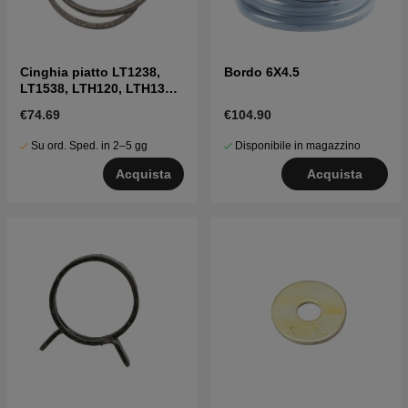
Cinghia piatto LT1238,
Bordo 6X4.5
LT1538, LTH120, LTH130,
LTH140 ecc
€74.69
€104.90
Su ord. Sped. in 2–5 gg
Disponibile in magazzino
Acquista
Acquista