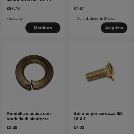
€67.79
€7.67
Esaurito
Su ord. Sped. in 2–5 gg
Monitora
Acquista
Rondella elastica con
Bullone per carrozza 3/8-
rondella di sicurezza
16 X 1
€2.38
€7.03