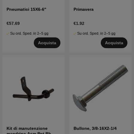
Pneumatici 15X6-6"
Primavera
€57.69
€1.92
Su ord. Sped. in 2–5 gg
Su ord. Sped. in 2–5 gg
Acquista
Acquista
Kit di manutenzione
Bullone, 3/8-16X2-1/4
mandrino Asm Pnt Rh