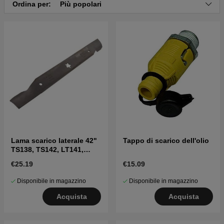
Ordina per:
Più popolari
Clicca qui per il catalogo ricambi di Husqvarna
YT150 2001-01 (HEYT155G)
Clicca qui per il catalogo ricambi di Husqvarna
YT150 2001-09 (HEYT155H)
Clicca qui per il catalogo ricambi di Husqvarna
YT150 2001-09 (HEYT155J)
Clicca qui per il catalogo ricambi di Husqvarna
YT150 1997-02
Clicca qui per il catalogo ricambi di Husqvarna
YT150 1998-02
Clicca qui per il catalogo ricambi di Husqvarna
YT150 1996-01 (HEYT150A, 954820031)
Lama scarico laterale 42"
Tappo di scarico dell'olio
TS138, TS142, LT141,
LT152, LTH171 e altri
€25.19
€15.09
Disponibile in magazzino
Disponibile in magazzino
Acquista
Acquista