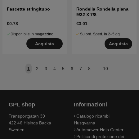
Fascette stringitubo
Rondella Rondella piana
9/32 X 7/8
€0.78
€3.01
Disponibile in magazzino
Su ord. Sped. in 2–5 gg
Acquista
Acquista
1
2
3
4
5
6
7
8
..
10
GPL shop
Informazioni
Transportgatan 39
Catalogo ricambi
422 46 Hisings Backa
Husqvarna
Sweden
Automower Help Center
Politica di protezione dei