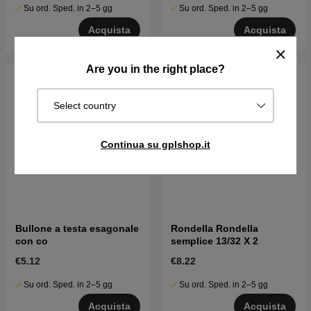
Su ord. Sped. in 2–5 gg
Su ord. Sped. in 2–5 gg
Acquista
Acquista
Are you in the right place?
Select country
Continua su gplshop.it
Bullone a testa esagonale
Rondella Rondella
con co
semplice 13/32 X 2
€5.12
€8.22
Su ord. Sped. in 2–5 gg
Su ord. Sped. in 2–5 gg
Acquista
Acquista