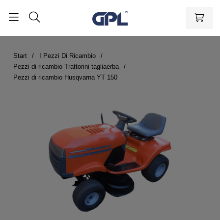
Start
I Pezzi Di Ricambio
Pezzi di ricambio Trattorini tagliaerba
Pezzi di ricambio Husqvarna YT 150