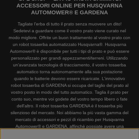
ACCESSORI ONLINE PER HUSQVARNA
AUTOMOWER® E GARDENA
Tagliate l'erba di tutto il prato senza muovere un dito!
Sedetevi a guardare come il vostro prato viene curato nel
modo migliore. Offrite un buon trattamento al vostro prato con
un robot tosaerba automatizzato Husqvarna®. Husqvarna
Automower® è disponibile per tutti i tipi di prato e può essere
personalizzato per grandi appezzamenti/terreni. Utilizzando
un'avanzata tecnologia di tracciamento, il vostro tosaerba
automatico torna autonomamente alla sua postazione
quando le batterie devono essere ricaricate. L'innovativo
robot tosaerba di GARDENA si occupa del taglio del prato al
vostro posto in modo del tutto automatico. Taglia il prato per
conto suo, mentre voi godete del vostro tempo libero o fate
dell'altro. Il robot tosaerba GARDENA è il tosaerba più
silenzioso del mercato. Noi abbiamo la più vasta gamma del
mercato di accessori e pezzi di ricambio per Husqvarna
Automower® e GARDENA, affinchè possiate avere una
gestione il più possibile comoda e semplice del vostro robot