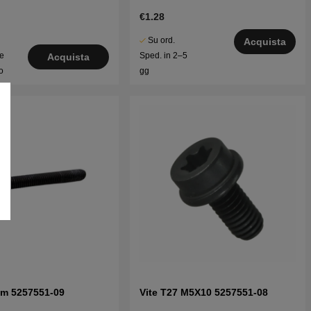
€1.28
Su ord.
Acquista
le
Sped. in 2–5
Acquista
o
gg
cfm 5257551-09
Vite T27 M5X10 5257551-08