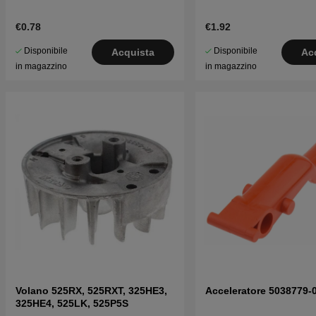
€0.78
€1.92
Disponibile
Disponibile
Acquista
Ac
in magazzino
in magazzino
Volano 525RX, 525RXT, 325HE3,
Acceleratore 5038779-
325HE4, 525LK, 525P5S