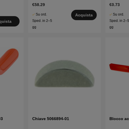
€58.29
€0.73
Su ord.
Su ord.
Acquista
Sped. in 2–5
Sped. in 2–
quista
gg
gg
03
Chiave 5066894-01
Blocco ac