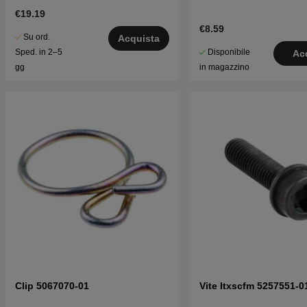
€19.19
€8.59
Su ord.
Acquista
Disponibile
Sped. in 2–5
Ac
in magazzino
gg
Clip 5067070-01
Vite Itxscfm 5257551-0