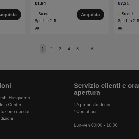
€1.64
€7.31
Su ord.
Su ord.
Acquista
Acquista
Sped. in 2–5
Sped. in 2–
gg
gg
1
2
3
4
5
..
6
ioni
Servizio clienti e orar
apertura
cambi Husqvarna
elp Center
A proposito di noi
otezione dei dati
Contattaci
dizioni
Lun-ven 09:00 - 16:00