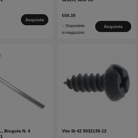
€68.39
Acquista
Disponibile
5
Acquista
in magazzino
L, Brugola N. 4
Vite St 42 5032135-12
01