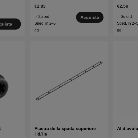
€1.83
€2.56
Su ord.
Su ord.
Acquista
Sped. in 2–5
Sped. in 2–
quista
gg
gg
1
Piastra della spada superiore
Al diavol
Hd/Hs