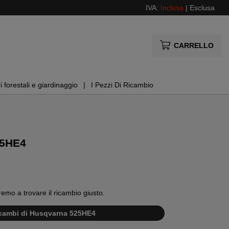
IVA:
Inclusa
|
Esclusa
CARRELLO
i forestali e giardinaggio
I Pezzi Di Ricambio
25HE4
remo a trovare il ricambio giusto.
ricambi di Husqvarna 525HE4