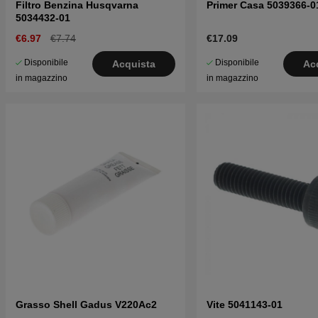
Filtro Benzina Husqvarna
Primer Casa 5039366-0
5034432-01
€6.97
€7.74
€17.09
Disponibile
Disponibile
Acquista
Ac
in magazzino
in magazzino
Grasso Shell Gadus V220Ac2
Vite 5041143-01