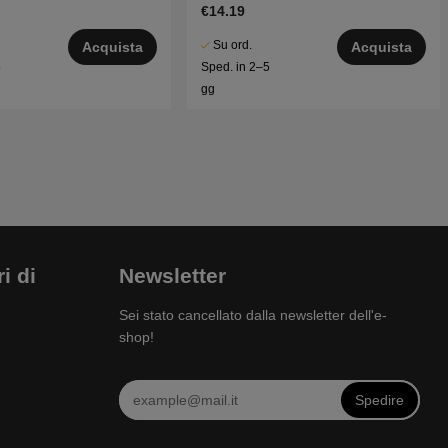
€14.19
Su ord.
Acquista
Acquista
5
Sped. in 2–5
gg
i di
Newsletter
Sei stato cancellato dalla newsletter dell'e-
shop!
Spedire