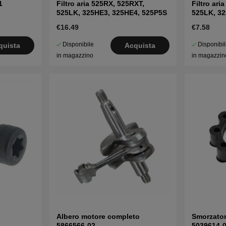
1
Filtro aria 525RX, 525RXT,
Filtro ar
525LK, 325HE3, 325HE4, 525P5S
525LK, 3
€16.49
€7.58
Disponibile
Disponibi
quista
Acquista
in magazzino
in magazzin
Albero motore completo
Smorzator
5866566-02
5039614-