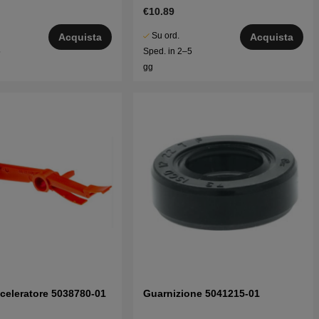
525PT5S ecc
€10.89
Su ord.
Acquista
Acquista
5
Sped. in 2–5
gg
celeratore 5038780-01
Guarnizione 5041215-01