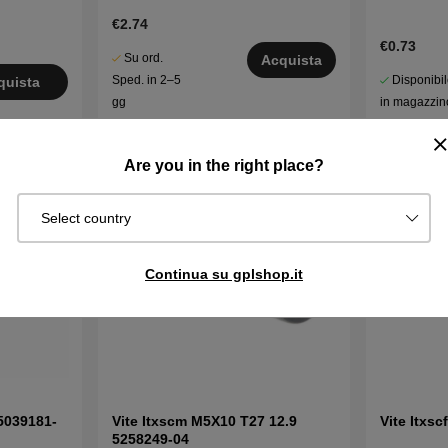
€2.74
€0.73
Su ord.
Acquista
Disponibi
Sped. in 2–5
quista
in magazzin
gg
Are you in the right place?
Select country
Continua su gplshop.it
 5039181-
Vite Itxscm M5X10 T27 12.9
Vite Itxs
5258249-04