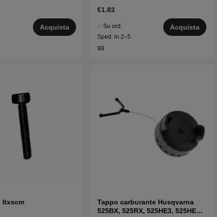
€1.83
Su ord.
Acquista
Acquista
5
Sped. in 2–5
gg
o Itxscm
Tappo carburante Husqvarna
525BX, 525RX, 525HE3, 525HE4,