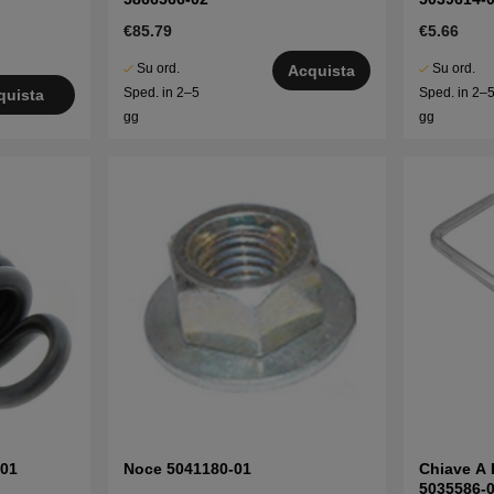
€85.79
€5.66
Su ord.
Su ord.
Acquista
Sped. in 2–5
Sped. in 2–
quista
gg
gg
-01
Noce 5041180-01
Chiave A 
5035586-