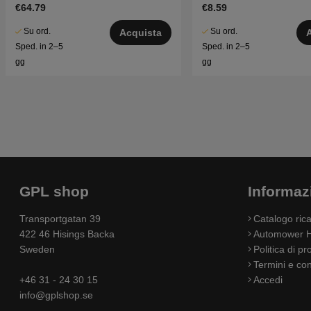
€64.79
€8.59
Su ord.
Su ord.
Acquista
Sped. in 2–5
Sped. in 2–5
gg
gg
GPL shop
Informaz
Transportgatan 39
Catalogo ri
422 46 Hisings Backa
Automower H
Sweden
Politica di pr
Termini e con
+46 31 - 24 30 15
Accedi
info@gplshop.se