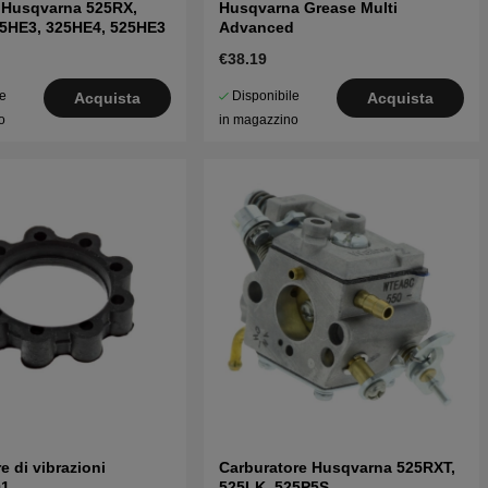
ia Husqvarna 525RX,
Husqvarna Grease Multi
25HE3, 325HE4, 525HE3
Advanced
€38.19
le
Disponibile
Acquista
Acquista
o
in magazzino
e di vibrazioni
Carburatore Husqvarna 525RXT,
01
525LK, 525P5S