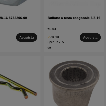
/8-16 8732206-00
Bullone a testa esagonale 3/8-16
€6.04
Su ord.
Acquista
Acquista
5
Sped. in 2–5
gg