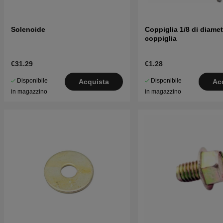
Solenoide
Coppiglia 1/8 di diamet
coppiglia
€31.29
€1.28
Disponibile
Disponibile
Acquista
Ac
in magazzino
in magazzino