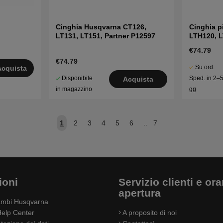
Cinghia Husqvarna CT126,
Cinghia p
LT131, LT151, Partner P12597
LTH120, 
€74.79
€74.79
Su ord.
Acquista
Disponibile
Sped. in 2–
Acquista
in magazzino
gg
1
2
3
4
5
6
..
7
ioni
Servizio clienti e orar
apertura
cambi Husqvarna
elp Center
A proposito di noi