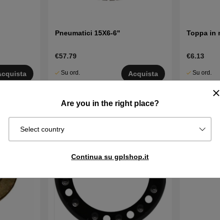
Pneumatici 15X6-6"
Toppa in 
€57.79
€6.13
Su ord.
Su ord.
Acquista
Acquista
Sped. in 2–5
Sped. in 2–
gg
gg
Are you in the right place?
Select country
Continua su gplshop.it