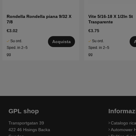
Rondella Rondella piana 9/32 X
Vite 5/16-18 X 1/2In St
7/8
Trasparente
€3.02
€3.75
Su ord.
Su ord.
Acquista
Sped. in 2–5
Sped. in 2–5
gg
gg
GPL shop
Informaz
Transportgatan 39
Catalogo ri
422 46 Hisings Backa
Automower H