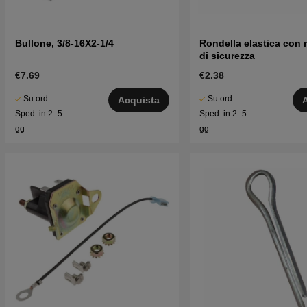
Bullone, 3/8-16X2-1/4
Rondella elastica con 
di sicurezza
€7.69
€2.38
Su ord.
Su ord.
Acquista
Sped. in 2–5
Sped. in 2–5
gg
gg