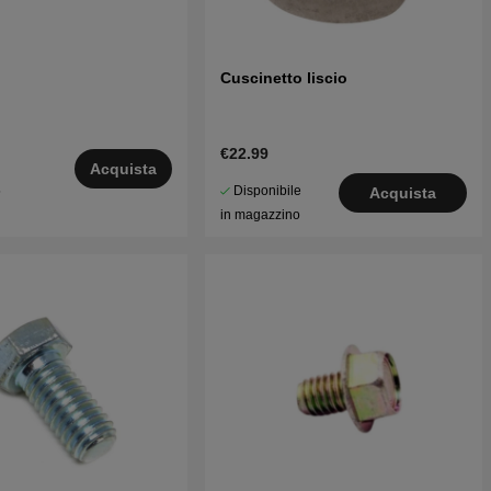
Cuscinetto liscio
€22.99
Acquista
Disponibile
5
Acquista
in magazzino