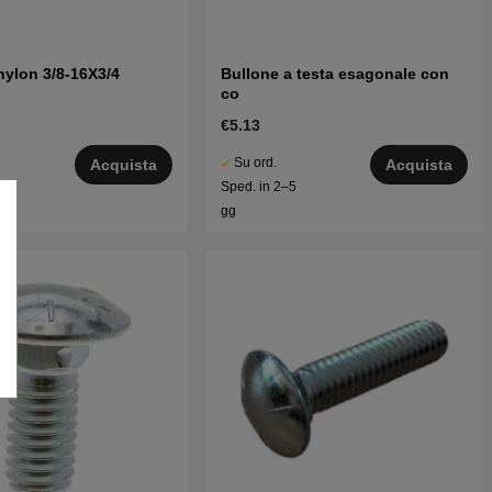
nylon 3/8-16X3/4
Bullone a testa esagonale con
co
€5.13
Su ord.
Acquista
Acquista
5
Sped. in 2–5
gg