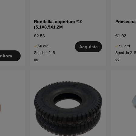
Rondella, copertura *10
Primavera
(5,1X8,5X1,2M
€2.56
€1.92
Su ord.
Su ord.
Acquista
Sped. in 2–5
Sped. in 2–
nitora
gg
gg