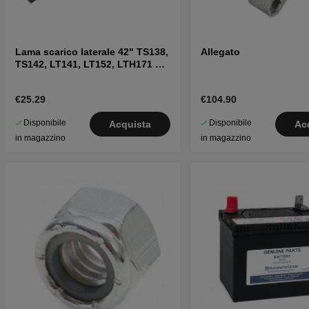
Lama scarico laterale 42" TS138,
Allegato
TS142, LT141, LT152, LTH171 e
altri
€25.29
€104.90
Disponibile
Disponibile
Acquista
Ac
in magazzino
in magazzino