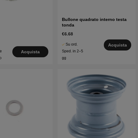
Bullone quadrato interno testa
tonda
€6.68
Su ord.
Acquista
le
Sped. in 2–5
Acquista
o
gg