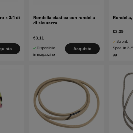
ro x 3/4 di
Rondella elastica con rondella
Rondella,
di sicurezza
€3.39
€3.11
Su ord.
Disponibile
Sped. in 2–
quista
Acquista
in magazzino
gg