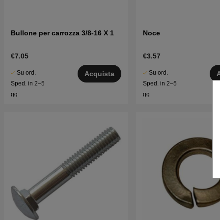
Bullone per carrozza 3/8-16 X 1
Noce
€7.05
€3.57
Su ord.
Su ord.
Acquista
Sped. in 2–5
Sped. in 2–5
gg
gg