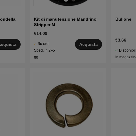
rondella
Kit di manutenzione Mandrino
Bullone
Stripper M
€14.09
€3.66
Su ord.
Acquista
Acquista
Disponibi
Sped. in 2–5
in magazzin
gg