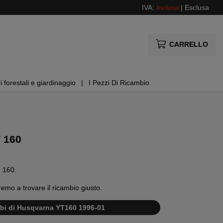
IVA:
Inclusa
|
Esclusa
CARRELLO
i forestali e giardinaggio
I Pezzi Di Ricambio
T 160
T 160.
remo a trovare il ricambio giusto.
ambi di Husqvarna YT160 1996-01