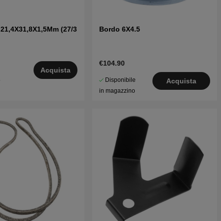
 21,4X31,8X1,5Mm (27/3
Bordo 6X4.5
€104.90
Acquista
Disponibile
5
Acquista
in magazzino