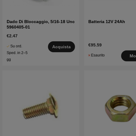
Dado Di Bloccaggio, 5/16-18 Unc
Batteria 12V 24Ah
5960405-01
€2.47
€95.59
Su ord.
Acquista
Sped. in 2–5
Esaurito
Mo
gg