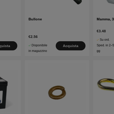
Bullone
Mamma, 3
€3.48
€2.56
Su ord.
Disponibile
Sped. in 2–
quista
Acquista
in magazzino
gg