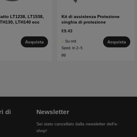
iatto LT1238, LT1538,
Kit di assistenza Protezione
LTH130, LTH140 ecc
cinghia di protezione
€9.43
Su ord.
Acquista
Acquista
5
Sped. in 2–5
gg
i di
Newsletter
Sei stato cancellato dalla newsletter dell'e-
shop!