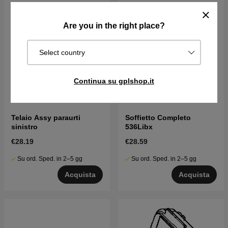
Are you in the right place?
Select country
Continua su gplshop.it
Telaio Assy paraurti
Soffietto Completo
sinistro
536Libx
€28.19
€28.59
Su ord. Sped. in 2–5 gg
Su ord. Sped. in 2–5 gg
Acquista
Acquista