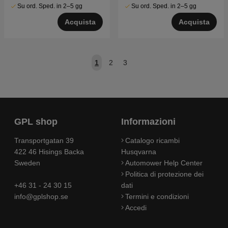
Su ord. Sped. in 2–5 gg
Su ord. Sped. in 2–5 gg
Acquista
Acquista
1
2
3
GPL shop
Informazioni
Transportgatan 39
Catalogo ricambi
422 46 Hisings Backa
Husqvarna
Sweden
Automower Help Center
Politica di protezione dei
+46 31 - 24 30 15
dati
info@gplshop.se
Termini e condizioni
Accedi