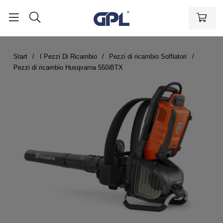
Start
I Pezzi Di Ricambio
Pezzi di ricambio Soffiatori
Pezzi di ricambio Husqvarna 550iBTX