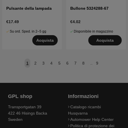
Pulsante della lampada
Bullone 5324288-67
€17.49
€4.02
Su ord. Sped. in 2–5 gg
Disponibile in magazzino
Acquista
Acquista
1
2
3
4
5
6
7
8
..
9
GPL shop
Informazioni
Transportgatan 39
Catalogo ricambi
422 46 Hisings Backa
Husqvarna
Sweden
Automower Help Center
Politica di protezione dei