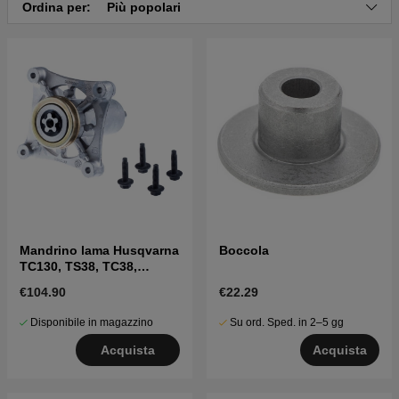
Ordina per:
Più popolari
Clicca qui per il catalogo ricambi di Husqvarna
LGT24K54 2011-08
Mandrino lama Husqvarna
Boccola
TC130, TS38, TC38,
LTH126, LTH151 e altri
€104.90
€22.29
Disponibile in magazzino
Su ord. Sped. in 2–5 gg
Acquista
Acquista