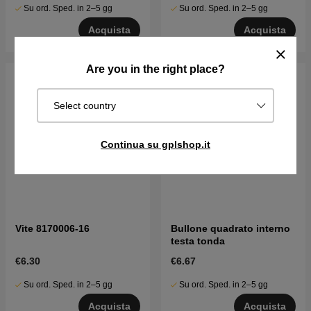
Su ord. Sped. in 2–5 gg
Su ord. Sped. in 2–5 gg
Acquista
Acquista
Are you in the right place?
Select country
Continua su gplshop.it
Vite 8170006-16
Bullone quadrato interno
testa tonda
€6.30
€6.67
Su ord. Sped. in 2–5 gg
Su ord. Sped. in 2–5 gg
Acquista
Acquista