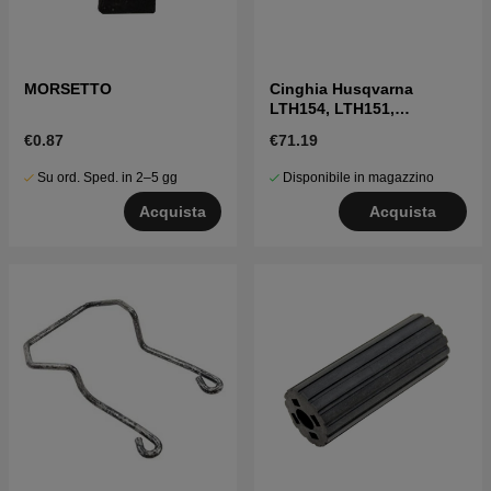
MORSETTO
Cinghia Husqvarna
LTH154, LTH151,
Jonsered LT2218A2,
€0.87
€71.19
LT2216A2
Su ord. Sped. in 2–5 gg
Disponibile in magazzino
Acquista
Acquista