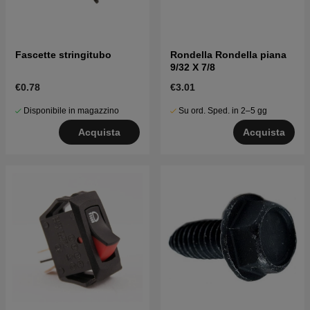
Fascette stringitubo
Rondella Rondella piana
9/32 X 7/8
€0.78
€3.01
Disponibile in magazzino
Su ord. Sped. in 2–5 gg
Acquista
Acquista