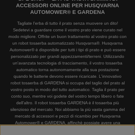
ACCESSORI ONLINE PER HUSQVARNA
AUTOMOWER® E GARDENA
Tagliate l'erba di tutto il prato senza muovere un dito!
Sedetevi a guardare come il vostro prato viene curato nel
modo migliore. Offrite un buon trattamento al vostro prato con
un robot tosaerba automatizzato Husqvarna®. Husqvarna
Automower® è disponibile per tutti i tipi di prato e può essere
personalizzato per grandi appezzamenti/terreni. Utilizzando
un'avanzata tecnologia di tracciamento, il vostro tosaerba
automatico torna autonomamente alla sua postazione
quando le batterie devono essere ricaricate. L'innovativo
robot tosaerba di GARDENA si occupa del taglio del prato al
vostro posto in modo del tutto automatico. Taglia il prato per
conto suo, mentre voi godete del vostro tempo libero o fate
dell'altro. Il robot tosaerba GARDENA è il tosaerba più
silenzioso del mercato. Noi abbiamo la più vasta gamma del
mercato di accessori e pezzi di ricambio per Husqvarna
Automower® e GARDENA, affinchè possiate avere una
gestione il più possibile comoda e semplice del vostro robot