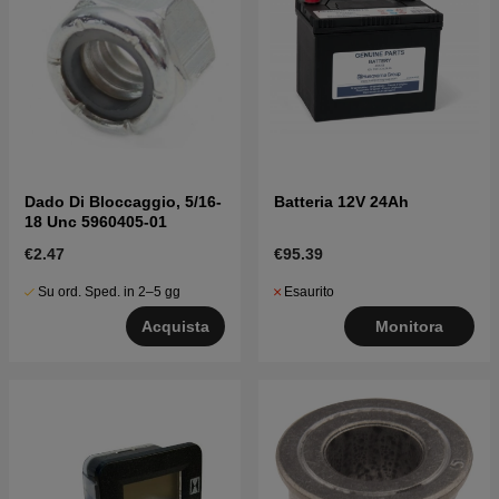
Dado Di Bloccaggio, 5/16-
Batteria 12V 24Ah
18 Unc 5960405-01
€2.47
€95.39
Su ord. Sped. in 2–5 gg
Esaurito
Acquista
Monitora