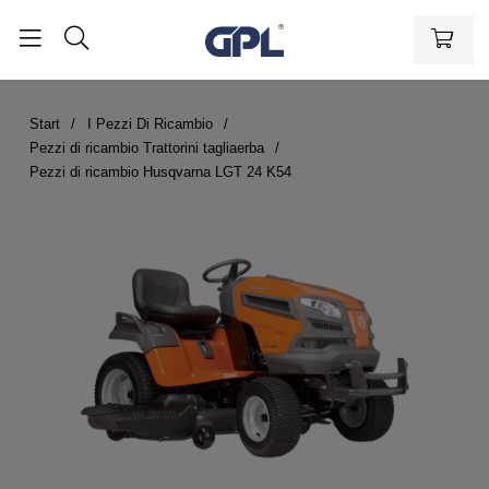
Start
I Pezzi Di Ricambio
Pezzi di ricambio Trattorini tagliaerba
Pezzi di ricambio Husqvarna LGT 24 K54