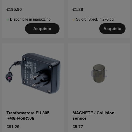
€195.90
€1.28
Disponibile in magazzino
Su ord. Sped. in 2–5 gg
Acquista
Acquista
Trasformatore EU 305
MAGNETE / Collision
R40/R45/R50li
sensor
€81.29
€5.77