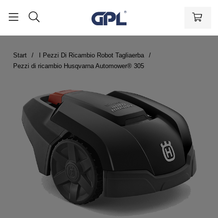
Start
I Pezzi Di Ricambio Robot Tagliaerba
Pezzi di ricambio Husqvarna Automower® 305