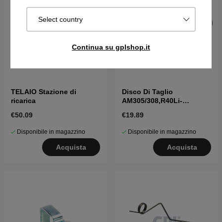
Select country
Continua su gplshop.it
TELAIO Stazione di
Disco Di Taglio
ricarica
AM305/308,R40Li-
R80Li,ROB600-1000
€50.09
€19.89
Disponibile in magazzino
Disponibile in magazzino
Acquista
Acquista