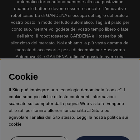
automatico torna autonomamente alla sua postazione
quando le batterie devono essere ricaricate. L'innovativo
robot tosaerba di GARDENA si occupa del taglio del prato al
vostro posto in modo del tutto automatico. Taglia il prato per
conto suo, mentre voi godete del vostro tempo libero o fate
dell'altro. Il robot tosaerba GARDENA è il tosaerba più
silenzioso del mercato. Noi abbiamo la più vasta gamma del
mercato di accessori e pezzi di ricambio per Husqvarna
Automower® e GARDENA, affinchè possiate avere una
gestione il più possibile comoda e semplice del vostro robot
tosaerba. Gplshop vende anche Husqvarna Motoseghe,
Cookie
Accessori per la protezione personale, Decespugliatori,
Tosasiepi, Motozappe, Soffiatori, Spazzaneve, Idropulitrici,
Il Sito può impiegare una tecnologia denominata "cookie". I
Aspirapolvere, Mototroncatrici, Attrezzature Forestali,
cookie sono piccoli file di testo contenenti informazioni
Lubrificanti, Carburanti, Giocattolo per bambini ETC.
scaricate sul computer dalla pagina Web visitata. Vengono
utilizzati per fornire ulteriori funzionalità al Sito e per
agevolare l'analisi del Sito stesso. Leggi la nostra politica sui
cookie