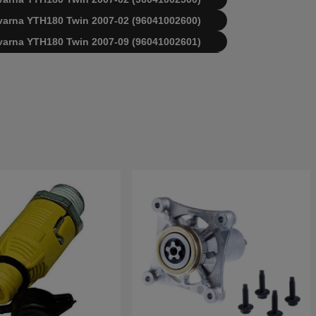
sqvarna YTH180 Twin 2007-02 (96041002600)
sqvarna YTH180 Twin 2007-09 (96041002601)
 Husqvarna YTH180 1998-12 (HEYTH180A)
 Husqvarna YTH180 2000-03 (HEYTH180C)
 Husqvarna YTH180 2001-01 (HEYTH180E)
 Husqvarna YTH180 2001-03 (HEYTH180F)
 Husqvarna YTH180 1994-03 (954001022)
 Husqvarna YTH180 1997-01 (954140010C)
 Husqvarna YTH180 1999-03 (954140010H)
 Husqvarna YTH180 1999-10 (954140109A)