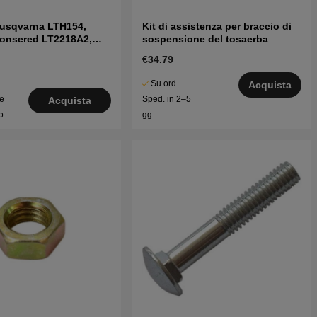
Husqvarna LTH154,
Kit di assistenza per braccio di
Jonsered LT2218A2,
sospensione del tosaerba
€34.79
Su ord.
Acquista
le
Sped. in 2–5
Acquista
o
gg