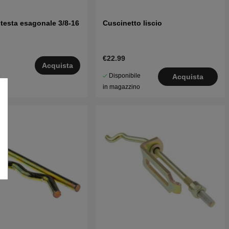
 testa esagonale 3/8-16
Cuscinetto liscio
€22.99
Acquista
Disponibile
5
Acquista
in magazzino