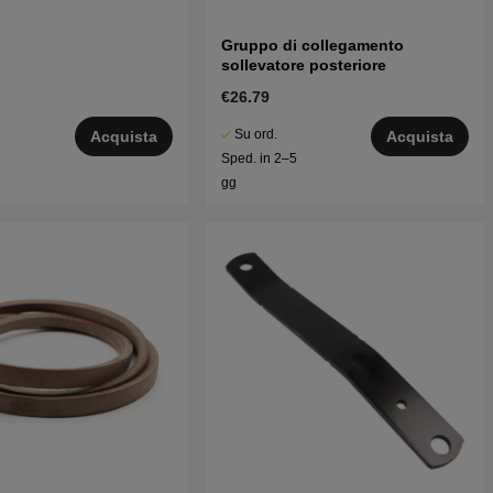
Gruppo di collegamento
sollevatore posteriore
€26.79
Su ord.
Acquista
Acquista
5
Sped. in 2–5
gg