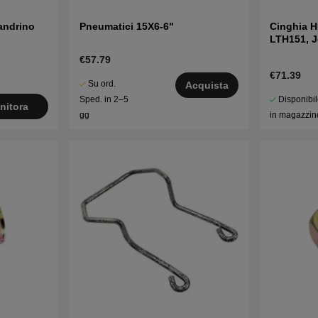
andrino
Pneumatici 15X6-6"
Cinghia 
LTH151, 
LT2216A2
€57.79
€71.39
Su ord.
Acquista
Disponibi
Sped. in 2–5
nitora
in magazzin
gg