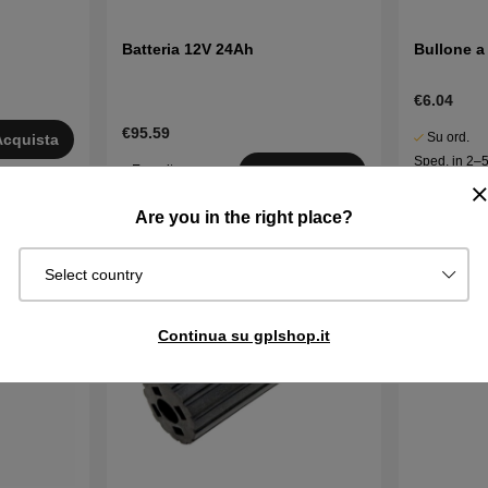
Batteria 12V 24Ah
Bullone a
€6.04
€95.59
Su ord.
Acquista
Sped. in 2–
Esaurito
Monitora
gg
Are you in the right place?
Select country
Continua su gplshop.it