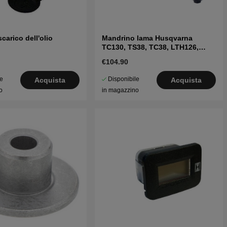
carico dell'olio
Mandrino lama Husqvarna
TC130, TS38, TC38, LTH126,
LTH151 e altri
€104.90
le
Disponibile
Acquista
Acquista
o
in magazzino