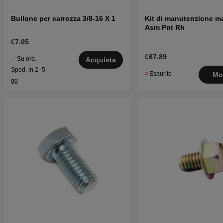
Bullone per carrozza 3/8-16 X 1
Kit di manutenzione m
Asm Pnt Rh
€7.05
€67.89
Su ord.
Acquista
Sped. in 2–5
Esaurito
Mo
gg