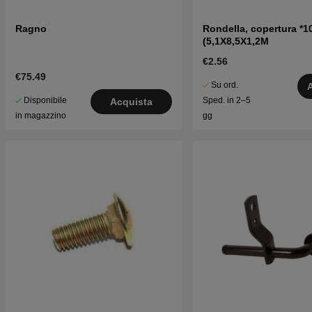
Ragno
Rondella, copertura *1
(5,1X8,5X1,2M
€2.56
€75.49
Su ord.
Disponibile
Sped. in 2–5
Acquista
in magazzino
gg