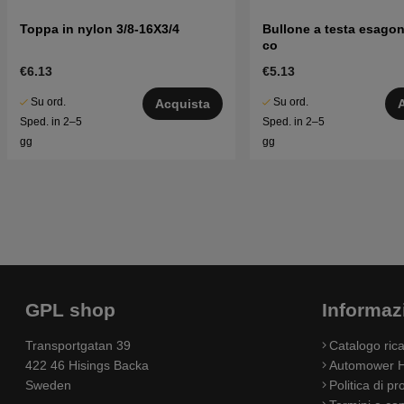
Toppa in nylon 3/8-16X3/4
Bullone a testa esago
co
€6.13
€5.13
Su ord.
Su ord.
Acquista
Sped. in 2–5
Sped. in 2–5
gg
gg
GPL shop
Informaz
Transportgatan 39
Catalogo ri
422 46 Hisings Backa
Automower H
Sweden
Politica di pr