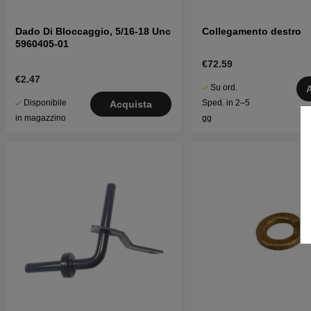
Dado Di Bloccaggio, 5/16-18 Unc
Collegamento destro
5960405-01
€72.59
€2.47
Su ord.
Disponibile
Sped. in 2–5
Acquista
in magazzino
gg