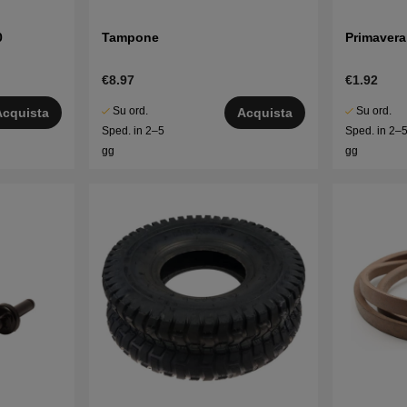
0
Tampone
Primavera
€8.97
€1.92
Su ord.
Su ord.
Acquista
Acquista
Sped. in 2–5
Sped. in 2–
gg
gg