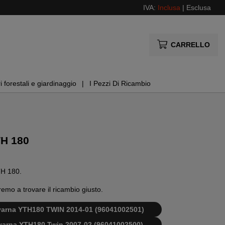
IVA:
Inclusa
|
Esclusa
CARRELLO
i forestali e giardinaggio
I Pezzi Di Ricambio
TH 180
YTH 180.
remo a trovare il ricambio giusto.
sqvarna YTH180 TWIN 2014-01 (96041002501)
sqvarna YTH180 Twin 2007-02 (96041002500)