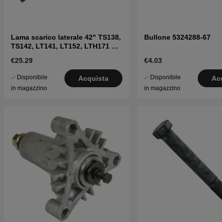
Lama scarico laterale 42" TS138,
Bullone 5324288-67
TS142, LT141, LT152, LTH171 e
altri
€25.29
€4.03
Disponibile
Disponibile
Acquista
Ac
in magazzino
in magazzino