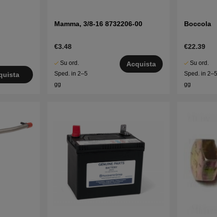
Mamma, 3/8-16 8732206-00
Boccola
€3.48
€22.39
Su ord.
Su ord.
Acquista
Sped. in 2–5
Sped. in 2–
quista
gg
gg