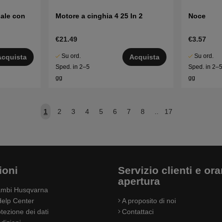
nale con
Motore a cinghia 4 25 In 2
Noce
€21.49
€3.57
Su ord.
Su ord.
Acquista
Acquista
Sped. in 2–5
Sped. in 2–
gg
gg
1
2
3
4
5
6
7
8
..
17
ioni
Servizio clienti e orar
apertura
cambi Husqvarna
elp Center
A proposito di noi
otezione dei dati
Contattaci