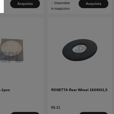
le
Disponibile
Acquista
Acquista
o
in magazzino
a -1pcs
ROSETTA Rear Wheel 16X40X1,5
€6.11