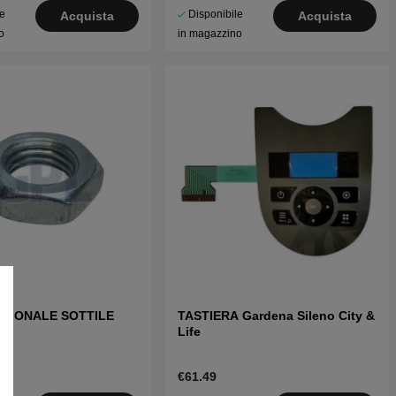
le
Disponibile
Acquista
Acquista
o
in magazzino
AGONALE SOTTILE
TASTIERA Gardena Sileno City &
Life
€61.49