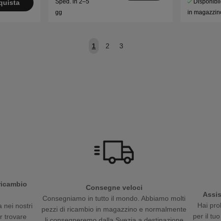
Disponibi
Sped. in 2–5
quista
in magazzin
gg
1
2
3
 ricambio
Consegne veloci
Assis
Consegniamo in tutto il mondo. Abbiamo molti
Hai pro
 nei nostri
pezzi di ricambio in magazzino e normalmente
per il tu
er trovare
li consegneremo dalla Svezia a destinazione