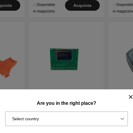
Disponibile
Disponibi
quista
Acquista
in magazzino
in magazzin
Are you in the right place?
a Sileno
CIRCUITO STAMPATO Display
DADO ES
Gardena Sileno City
M16
Select country
€93.89
€3.65
Acquista