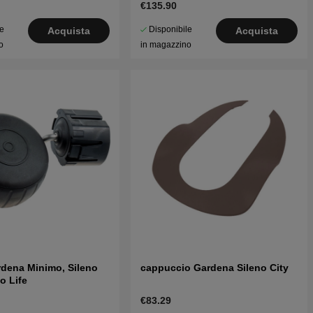
€135.90
le
Disponibile
Acquista
Acquista
o
in magazzino
dena Minimo, Sileno
cappuccio Gardena Sileno City
no Life
€83.29