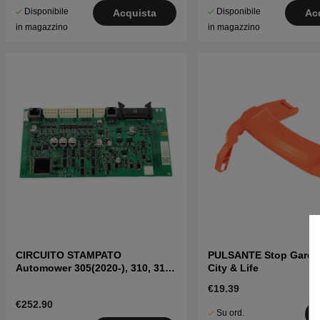
Disponibile
Disponibile
Acquista
Ac
in magazzino
in magazzino
CIRCUITO STAMPATO
PULSANTE Stop Garden
Automower 305(2020-), 310, 315
City & Life
Mark II, Sileno
€19.39
€252.90
Su ord.