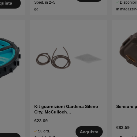
Disponibi
Sped. in 2–5
quista
in magazzin
gg
o
Kit guarnizioni Gardena Sileno
Sensore p
City, McCulloch
S400/500/600/800
€23.69
€83.59
Su ord.
Acquista