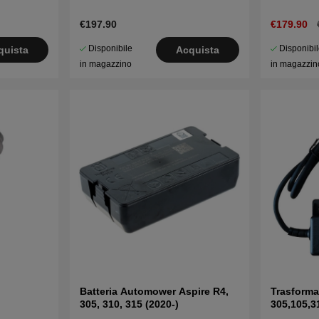
€197.90
€179.90
Disponibile
Disponibi
quista
Acquista
in magazzino
in magazzin
Batteria Automower Aspire R4,
Trasforma
305, 310, 315 (2020-)
305,105,3
310 Mark I