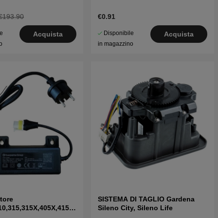
€193.90
€0.91
le
Disponibile
Acquista
Acquista
o
in magazzino
tore
SISTEMA DI TAGLIO Gardena
10,315,315X,405X,415X,
Sileno City, Sileno Life
I,315 Mark II