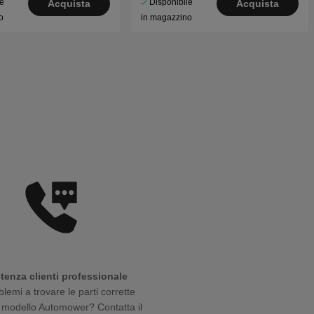
le
Disponibile
Acquista
Acquista
o
in magazzino
tenza clienti professionale
blemi a trovare le parti corrette
o modello Automower? Contatta il