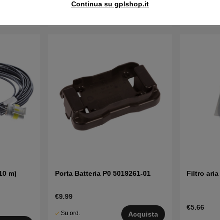
Continua su gplshop.it
Disponibile
Disponibi
Acquista
in magazzino
in magazzin
10 m)
Porta Batteria P0 5019261-01
Filtro ari
€9.99
€5.66
Su ord.
Acquista