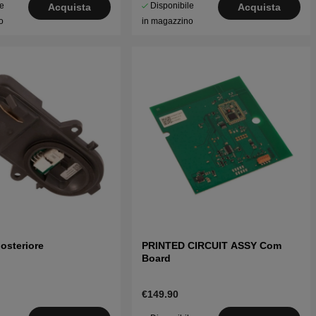
le
Disponibile
Acquista
Acquista
o
in magazzino
osteriore
PRINTED CIRCUIT ASSY Com
Board
€149.90