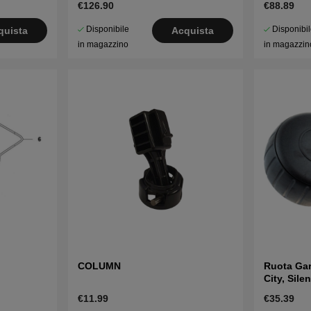
€126.90
€88.89
Disponibile
Disponibi
quista
Acquista
in magazzino
in magazzin
COLUMN
Ruota Gar
City, Sile
€11.99
€35.39