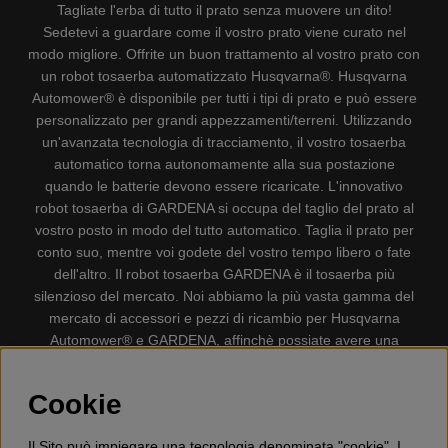
Tagliate l'erba di tutto il prato senza muovere un dito!
Sedetevi a guardare come il vostro prato viene curato nel
modo migliore. Offrite un buon trattamento al vostro prato con
un robot tosaerba automatizzato Husqvarna®. Husqvarna
Automower® è disponibile per tutti i tipi di prato e può essere
personalizzato per grandi appezzamenti/terreni. Utilizzando
un'avanzata tecnologia di tracciamento, il vostro tosaerba
automatico torna autonomamente alla sua postazione
quando le batterie devono essere ricaricate. L'innovativo
robot tosaerba di GARDENA si occupa del taglio del prato al
vostro posto in modo del tutto automatico. Taglia il prato per
conto suo, mentre voi godete del vostro tempo libero o fate
dell'altro. Il robot tosaerba GARDENA è il tosaerba più
silenzioso del mercato. Noi abbiamo la più vasta gamma del
mercato di accessori e pezzi di ricambio per Husqvarna
Automower® e GARDENA, affinchè possiate avere una
gestione il più possibile comoda e semplice del vostro robot
tosaerba. Gplshop vende anche Husqvarna Motoseghe,
Cookie
Accessori per la protezione personale, Decespugliatori,
Tosasiepi, Motozappe, Soffiatori, Spazzaneve, Idropulitrici,
Il Sito può impiegare una tecnologia denominata "cookie". I