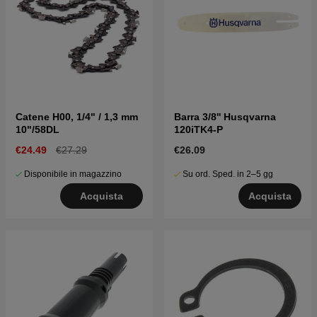
Catene H00, 1/4" / 1,3 mm
Barra 3/8'' Husqvarna
10"/58DL
120iTK4-P
€24.49
€27.29
€26.09
Disponibile in magazzino
Su ord. Sped. in 2–5 gg
Acquista
Acquista