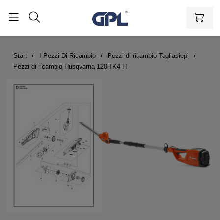
Start
I Pezzi Di Ricambio
Pezzi di ricambio Tagliasiepi
Pezzi di ricambio Husqvarna 120iTK4-H