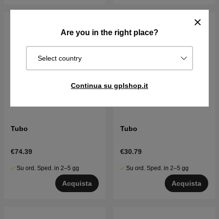
Are you in the right place?
Select country
Continua su gplshop.it
Tubo
Tubo
€74.39
€30.79
Su ord. Sped. in 2–5 gg
Su ord. Sped. in 2–5 gg
Acquista
Acquista