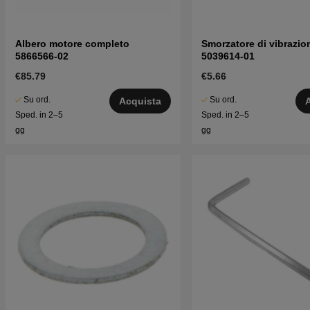
Albero motore completo
Smorzatore di vibrazio
5866566-02
5039614-01
€85.79
€5.66
Su ord.
Su ord.
Acquista
Sped. in 2–5
Sped. in 2–5
gg
gg