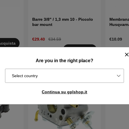
Barre 3/8" / 1,3 mm 10 - Piccolo
Membrana
bar mount
Husqvarna
CS2040
€29.40
€34.59
€10.09
Acquista
Disponibile
Disponibi
Acquista
in magazzino
in magazzin
Are you in the right place?
Select country
Continua su gplshop.it