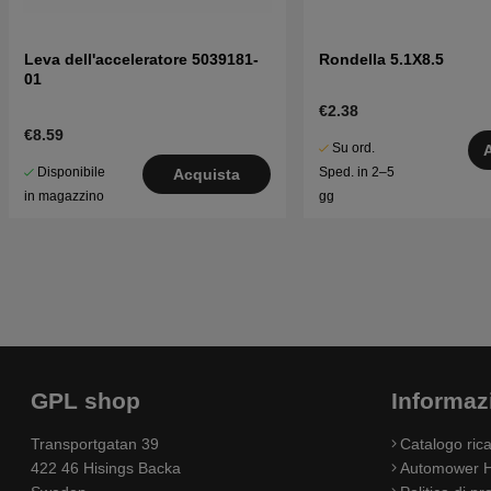
Leva dell'acceleratore 5039181-
Rondella 5.1X8.5
01
€2.38
€8.59
Su ord.
Disponibile
Sped. in 2–5
Acquista
in magazzino
gg
GPL shop
Informaz
Transportgatan 39
Catalogo ri
422 46 Hisings Backa
Automower H