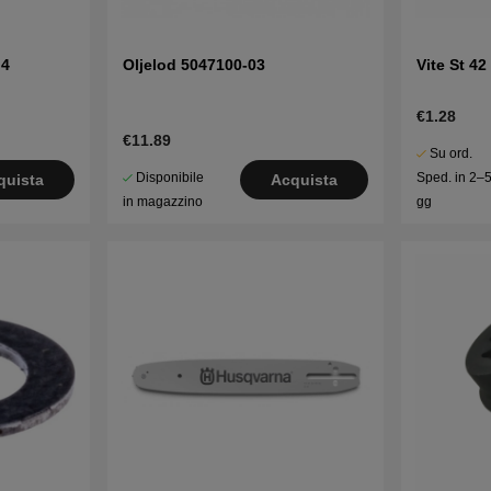
 4
Oljelod 5047100-03
Vite St 4
€1.28
€11.89
Su ord.
Disponibile
Sped. in 2–
quista
Acquista
in magazzino
gg