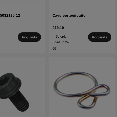
2 5032135-12
Cavo cortocircuito
€19.19
Su ord.
Acquista
Acquista
5
Sped. in 2–5
gg