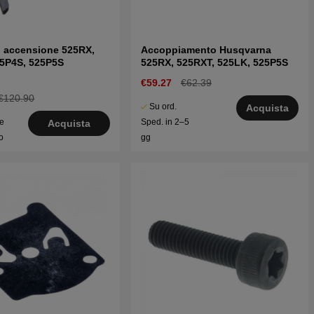
i accensione 525RX,
Accoppiamento Husqvarna
25P4S, 525P5S
525RX, 525RXT, 525LK, 525P5S
€59.27
€62.39
€120.90
Su ord.
Acquista
le
Sped. in 2–5
Acquista
o
gg