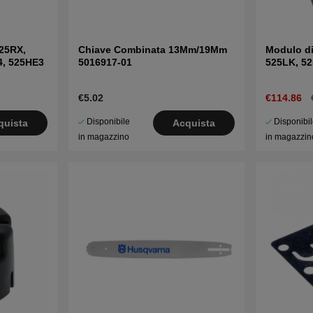
525RX,
Chiave Combinata 13Mm/19Mm
Modulo d
4, 525HE3
5016917-01
525LK, 5
€5.02
€114.86
Disponibile
Disponibi
quista
Acquista
in magazzino
in magazzin