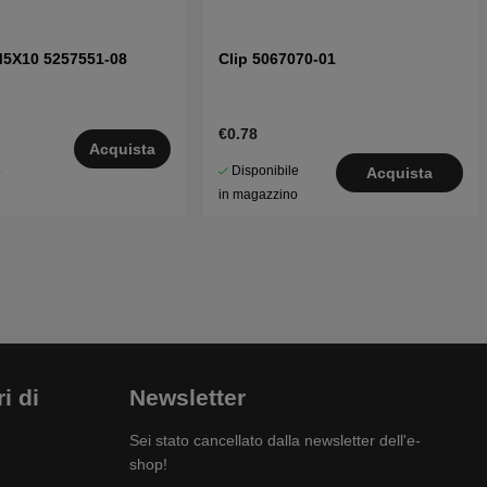
M5X10 5257551-08
Clip 5067070-01
€0.78
Acquista
Disponibile
5
Acquista
in magazzino
i di
Newsletter
Sei stato cancellato dalla newsletter dell'e-
shop!