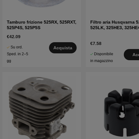
Tamburo frizione 525RX, 525RXT,
Filtro aria Husqvarna 
525P4S, 525P5S
525LK, 325HE3, 325HE
€42.09
€7.58
Su ord.
Acquista
Disponibile
Sped. in 2–5
Ac
in magazzino
gg