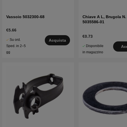
Vassoio 5032300-68
Chiave A L, Brugola N.
5035586-01
€5.66
€0.73
Su ord.
Acquista
Disponibile
Sped. in 2–5
Ac
in magazzino
gg