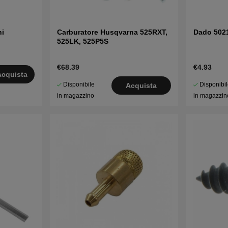
ni
Carburatore Husqvarna 525RXT,
Dado 502
525LK, 525P5S
€68.39
€4.93
Acquista
Disponibile
Disponibi
Acquista
in magazzino
in magazzin