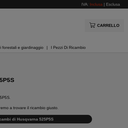
IVA:
Inclusa
|
Esclusa
CARRELLO
i forestali e giardinaggio
I Pezzi Di Ricambio
25P5S
525P5S.
remo a trovare il ricambio giusto.
ricambi di Husqvarna 525P5S