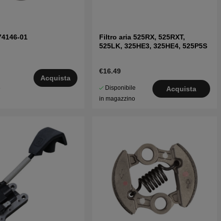
74146-01
Filtro aria 525RX, 525RXT,
525LK, 325HE3, 325HE4, 525P5S
€16.49
Acquista
Disponibile
5
Acquista
in magazzino