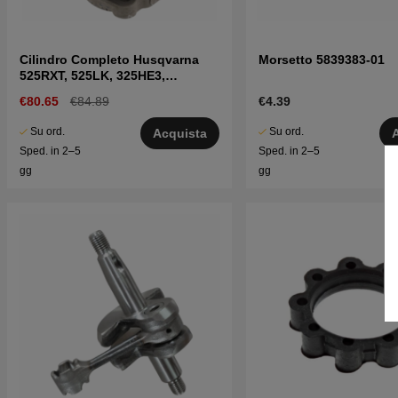
Cilindro Completo Husqvarna
Morsetto 5839383-01
525RXT, 525LK, 325HE3,
525PT5S
€80.65
€84.89
€4.39
Su ord.
Su ord.
Acquista
Sped. in 2–5
Sped. in 2–5
gg
gg