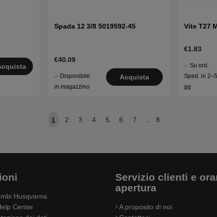
Spada 12 3/8 5019592-45
Vite T27 
€1.83
€40.09
Su ord.
Acquista
Disponibile
Sped. in 2–
Acquista
in magazzino
gg
1
2
3
4
5
6
7
..
8
ioni
Servizio clienti e orar
apertura
cambi Husqvarna
elp Center
A proposito di noi