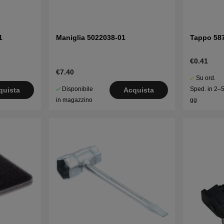
1
Maniglia 5022038-01
Tappo 58
€0.41
€7.40
Su ord.
Disponibile
Sped. in 2–
quista
Acquista
in magazzino
gg