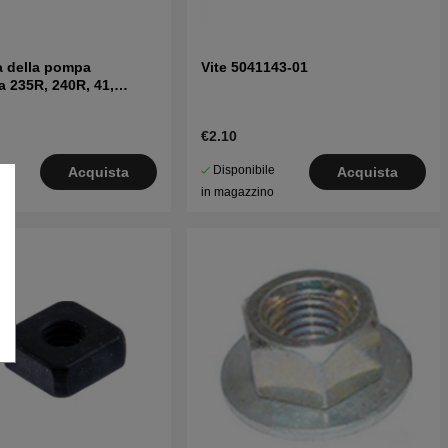
 della pompa
Vite 5041143-01
 235R, 240R, 41,
€2.10
le
Disponibile
Acquista
Acquista
o
in magazzino