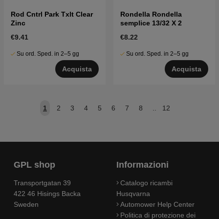
Rod Cntrl Park Txlt Clear
Rondella Rondella
Zinc
semplice 13/32 X 2
€9.41
€8.22
Su ord. Sped. in 2–5 gg
Su ord. Sped. in 2–5 gg
Acquista
Acquista
1
2
3
4
5
6
7
8
..
12
GPL shop
Informazioni
Transportgatan 39
Catalogo ricambi
422 46 Hisings Backa
Husqvarna
Sweden
Automower Help Center
Politica di protezione dei