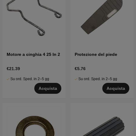
Motore a cinghia 4 25 In 2
Protezione del piede
€21.39
€5.76
Su ord. Sped. in 2–5 gg
Su ord. Sped. in 2–5 gg
Acquista
Acquista