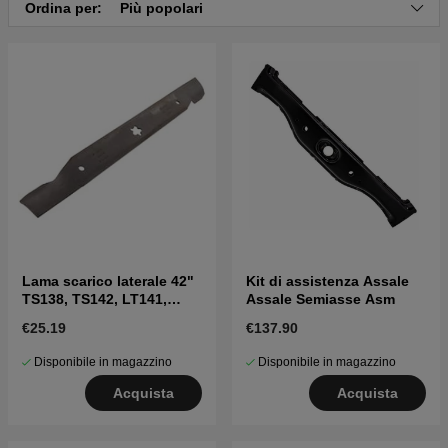
Ordina per:
Più popolari
Clicca qui per il catalogo ricambi di Husqvarna TS
142 2015-03 (96041036801)
Clicca qui per il catalogo ricambi di Husqvarna TS
142 2015-08 (96041036802)
Lama scarico laterale 42"
Kit di assistenza Assale
TS138, TS142, LT141,
Assale Semiasse Asm
LT152, LTH171 e altri
€25.19
€137.90
Disponibile in magazzino
Disponibile in magazzino
Acquista
Acquista