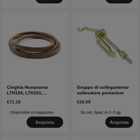
Cinghia Husqvarna
Gruppo di collegamento
LTH154, LTH151,
sollevatore posteriore
Jonsered LT2218A2,
€71.19
€26.69
LT2216A2
Disponibile in magazzino
Su ord. Sped. in 2–5 gg
Acquista
Acquista