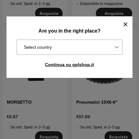
Su ord. Sped. in 2–5 gg
Disponibile in magazzino
Acquista
Acquista
Are you in the right place?
Select country
Continua su gplshop.it
MORSETTO
Pneumatici 15X6-6"
€0.87
€57.69
Su ord. Sped. in 2–5 gg
Su ord. Sped. in 2–5 gg
Acquista
Acquista