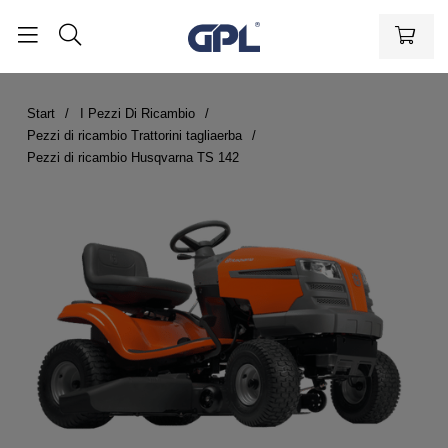
Start
I Pezzi Di Ricambio
Pezzi di ricambio Trattorini tagliaerba
Pezzi di ricambio Husqvarna TS 142