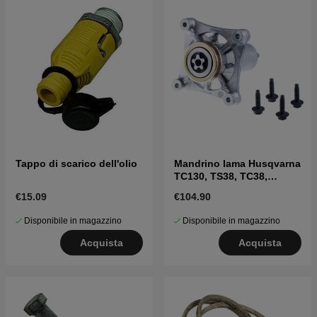
Tappo di scarico dell'olio
Mandrino lama Husqvarna
TC130, TS38, TC38,
LTH126, LTH151 e altri
€15.09
€104.90
Disponibile in magazzino
Disponibile in magazzino
Acquista
Acquista