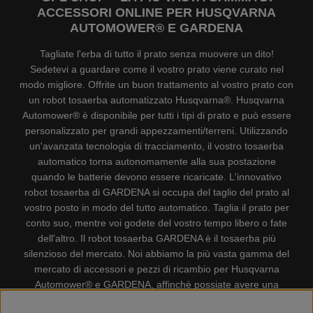
ACCESSORI ONLINE PER HUSQVARNA
AUTOMOWER® E GARDENA
Tagliate l'erba di tutto il prato senza muovere un dito!
Sedetevi a guardare come il vostro prato viene curato nel
modo migliore. Offrite un buon trattamento al vostro prato con
un robot tosaerba automatizzato Husqvarna®. Husqvarna
Automower® è disponibile per tutti i tipi di prato e può essere
personalizzato per grandi appezzamenti/terreni. Utilizzando
un'avanzata tecnologia di tracciamento, il vostro tosaerba
automatico torna autonomamente alla sua postazione
quando le batterie devono essere ricaricate. L'innovativo
robot tosaerba di GARDENA si occupa del taglio del prato al
vostro posto in modo del tutto automatico. Taglia il prato per
conto suo, mentre voi godete del vostro tempo libero o fate
dell'altro. Il robot tosaerba GARDENA è il tosaerba più
silenzioso del mercato. Noi abbiamo la più vasta gamma del
mercato di accessori e pezzi di ricambio per Husqvarna
Automower® e GARDENA, affinchè possiate avere una
gestione il più possibile comoda e semplice del vostro robot