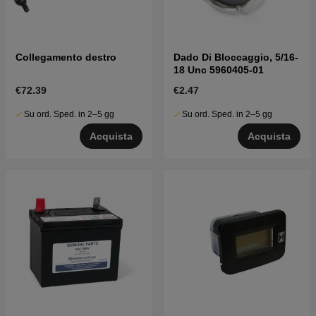
Collegamento destro
Dado Di Bloccaggio, 5/16-
18 Unc 5960405-01
€72.39
€2.47
Su ord. Sped. in 2–5 gg
Su ord. Sped. in 2–5 gg
Acquista
Acquista