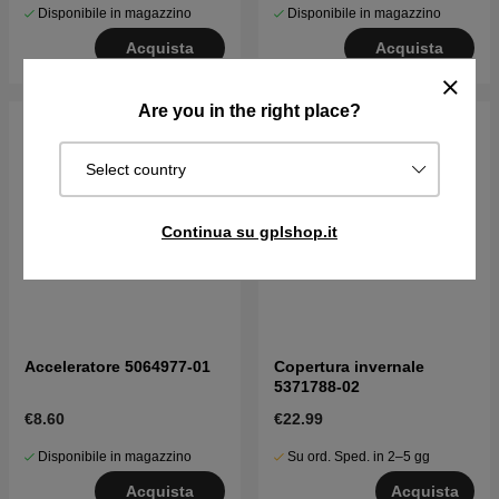
Disponibile in magazzino
Disponibile in magazzino
Acquista
Acquista
Are you in the right place?
Select country
Continua su gplshop.it
Acceleratore 5064977-01
Copertura invernale
5371788-02
€8.60
€22.99
Disponibile in magazzino
Su ord. Sped. in 2–5 gg
Acquista
Acquista