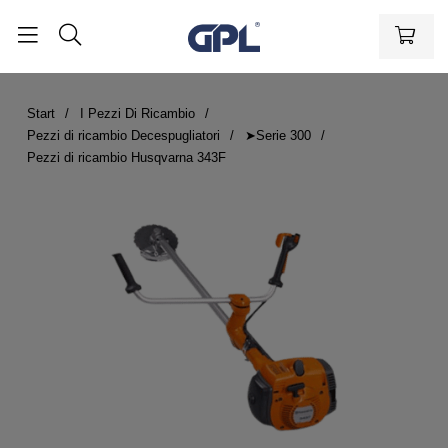
Start
I Pezzi Di Ricambio
Pezzi di ricambio Decespugliatori
➤Serie 300
Pezzi di ricambio Husqvarna 343F