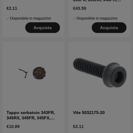
535FX, 545RX, 555FX
€2.11
€43.59
Disponibile in magazzino
Disponibile in magazzino
Acquista
Acquista
Tappo serbatoio 343FR,
Vite 5032175-20
345RX, 345FR, 345FX,
FC2145
€10.89
€2.11