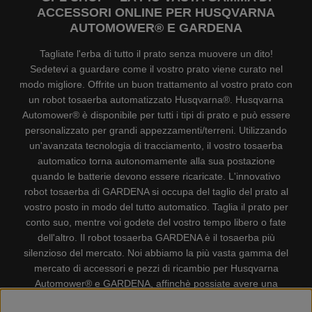
ACCESSORI ONLINE PER HUSQVARNA
AUTOMOWER® E GARDENA
Tagliate l'erba di tutto il prato senza muovere un dito!
Sedetevi a guardare come il vostro prato viene curato nel
modo migliore. Offrite un buon trattamento al vostro prato con
un robot tosaerba automatizzato Husqvarna®. Husqvarna
Automower® è disponibile per tutti i tipi di prato e può essere
personalizzato per grandi appezzamenti/terreni. Utilizzando
un'avanzata tecnologia di tracciamento, il vostro tosaerba
automatico torna autonomamente alla sua postazione
quando le batterie devono essere ricaricate. L'innovativo
robot tosaerba di GARDENA si occupa del taglio del prato al
vostro posto in modo del tutto automatico. Taglia il prato per
conto suo, mentre voi godete del vostro tempo libero o fate
dell'altro. Il robot tosaerba GARDENA è il tosaerba più
silenzioso del mercato. Noi abbiamo la più vasta gamma del
mercato di accessori e pezzi di ricambio per Husqvarna
Automower® e GARDENA, affinchè possiate avere una
gestione il più possibile comoda e semplice del vostro robot