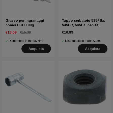
Grasso per ingranaggi
Tappo serbatoio 535FBx,
conici ECO 100g
545FR, 545FX, 545RX,
FC2245
€13.59
€15.39
€10.89
Disponibile in magazzino
Disponibile in magazzino
Acquista
Acquista