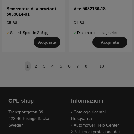
Smorzatore di vibrazioni
Vite 5032166-18
5039614-01
€5.68
€1.83
Su ord. Sped. in 2–5 gg
Disponibile in magazzino
Acquista
Acquista
1
2
3
4
5
6
7
8
..
13
GPL shop
Informazioni
Transportgatan 39
Catalogo ricambi
422 46 Hisings Backa
Husqvarna
Sweden
Automower Help Center
Politica di protezione dei