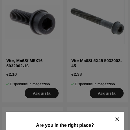
Vite, Mc6Sf M5X16
Vite Mc6Sf 5X45 5032002-
5032002-16
45
€2.10
€2.38
Disponibile in magazzino
Disponibile in magazzino
Acquista
Acquista
Are you in the right place?