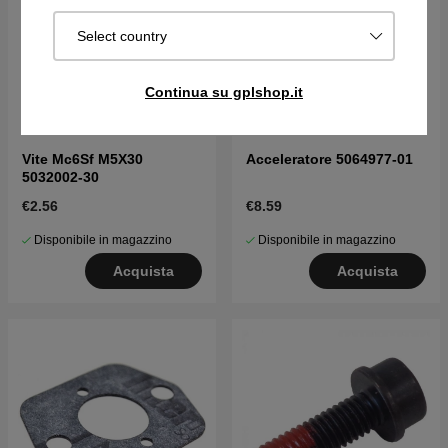
Select country
Continua su gplshop.it
Vite Mc6Sf M5X30
Acceleratore 5064977-01
5032002-30
€2.56
€8.59
Disponibile in magazzino
Disponibile in magazzino
Acquista
Acquista