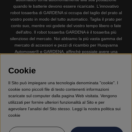
quando le batterie devono essere ricaricate. L'innovativo
robot tosaerba di GARDENA si occupa del taglio del prato al
vostro posto in modo del tutto automatico. Taglia il prato per
conto suo, mentre voi godete del vostro tempo libero o fate
dell'altro. Il robot tosaerba GARDENA è il tosaerba più
silenzioso del mercato. Noi abbiamo la più vasta gamma del
mercato di accessori e pezzi di ricambio per Husqvarna
Automower® e GARDENA, affinchè possiate avere una
gestione il più possibile comoda e semplice del vostro robot
tosaerba. Gplshop vende anche Husqvarna Motoseghe,
Cookie
Accessori per la protezione personale, Decespugliatori,
Tosasiepi, Motozappe, Soffiatori, Spazzaneve, Idropulitrici,
Il Sito può impiegare una tecnologia denominata "cookie". I
Aspirapolvere, Mototroncatrici, Attrezzature Forestali,
cookie sono piccoli file di testo contenenti informazioni
Lubrificanti, Carburanti, Giocattolo per bambini ETC.
scaricate sul computer dalla pagina Web visitata. Vengono
utilizzati per fornire ulteriori funzionalità al Sito e per
agevolare l'analisi del Sito stesso. Leggi la nostra politica sui
cookie