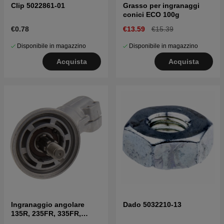
Clip 5022861-01
Grasso per ingranaggi
conici ECO 100g
€0.78
€13.59
€15.39
Disponibile in magazzino
Disponibile in magazzino
Acquista
Acquista
Ingranaggio angolare
Dado 5032210-13
135R, 235FR, 335FR,
336FR, 535RX