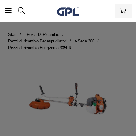
Start
I Pezzi Di Ricambio
Pezzi di ricambio Decespugliatori
➤Serie 300
Pezzi di ricambio Husqvarna 335FR