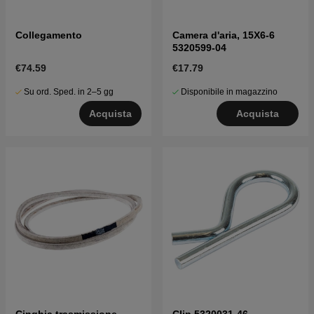
Collegamento
Camera d'aria, 15X6-6
5320599-04
€74.59
€17.79
Su ord. Sped. in 2–5 gg
Disponibile in magazzino
Acquista
Acquista
Cinghia trasmissione
Clip 5320031-46