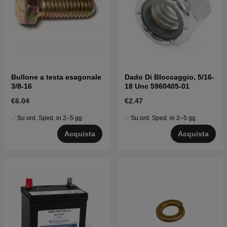
Bullone a testa esagonale
Dado Di Bloccaggio, 5/16-
3/8-16
18 Unc 5960405-01
€6.04
€2.47
Su ord. Sped. in 2–5 gg
Su ord. Sped. in 2–5 gg
Acquista
Acquista