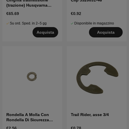
(trazione) Husqvarna
LR110, LR122
€65.69
€0.92
Su ord. Sped. in 2–5 gg
Disponibile in magazzino
Acquista
Acquista
Rondella A Molla Con
Trail Rider, asse 3/4
Rondella Di Sicurezza
5962387-01
€2.56
€0.78