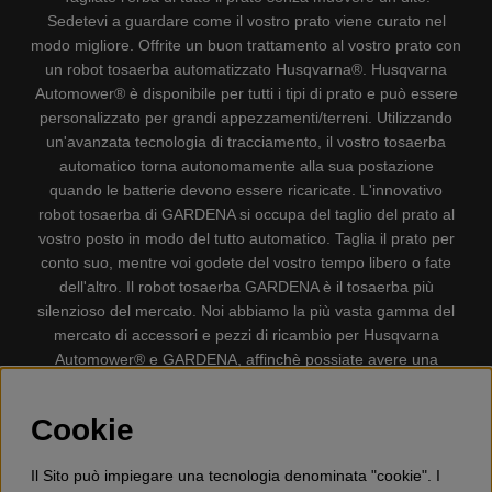
Sedetevi a guardare come il vostro prato viene curato nel
modo migliore. Offrite un buon trattamento al vostro prato con
un robot tosaerba automatizzato Husqvarna®. Husqvarna
Automower® è disponibile per tutti i tipi di prato e può essere
personalizzato per grandi appezzamenti/terreni. Utilizzando
un'avanzata tecnologia di tracciamento, il vostro tosaerba
automatico torna autonomamente alla sua postazione
quando le batterie devono essere ricaricate. L'innovativo
robot tosaerba di GARDENA si occupa del taglio del prato al
vostro posto in modo del tutto automatico. Taglia il prato per
conto suo, mentre voi godete del vostro tempo libero o fate
dell'altro. Il robot tosaerba GARDENA è il tosaerba più
silenzioso del mercato. Noi abbiamo la più vasta gamma del
mercato di accessori e pezzi di ricambio per Husqvarna
Automower® e GARDENA, affinchè possiate avere una
gestione il più possibile comoda e semplice del vostro robot
tosaerba. Gplshop vende anche Husqvarna Motoseghe,
Cookie
Accessori per la protezione personale, Decespugliatori,
Tosasiepi, Motozappe, Soffiatori, Spazzaneve, Idropulitrici,
Il Sito può impiegare una tecnologia denominata "cookie". I
Aspirapolvere, Mototroncatrici, Attrezzature Forestali,