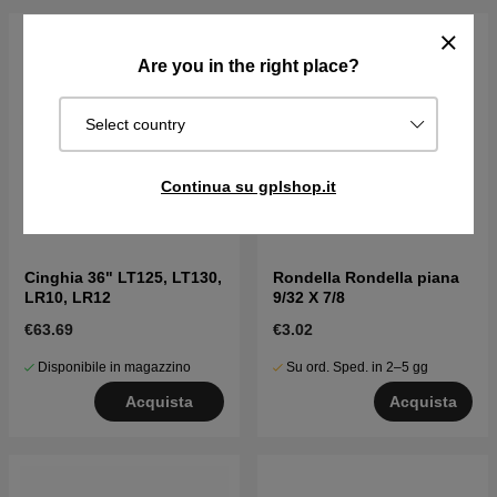
Are you in the right place?
Select country
Continua su gplshop.it
Cinghia 36" LT125, LT130,
Rondella Rondella piana
LR10, LR12
9/32 X 7/8
€63.69
€3.02
Disponibile in magazzino
Su ord. Sped. in 2–5 gg
Acquista
Acquista