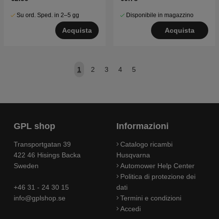
Su ord. Sped. in 2–5 gg
Disponibile in magazzino
Acquista
Acquista
1
2
3
4
5
GPL shop
Informazioni
Transportgatan 39
Catalogo ricambi
422 46 Hisings Backa
Husqvarna
Sweden
Automower Help Center
Politica di protezione dei
+46 31 - 24 30 15
dati
info@gplshop.se
Termini e condizioni
Accedi