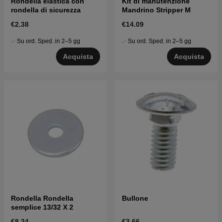
Rondella elastica con
Kit di manutenzione
rondella di sicurezza
Mandrino Stripper M
€2.38
€14.09
Su ord. Sped. in 2–5 gg
Su ord. Sped. in 2–5 gg
Acquista
Acquista
Rondella Rondella
Bullone
semplice 13/32 X 2
€8.24
€3.66