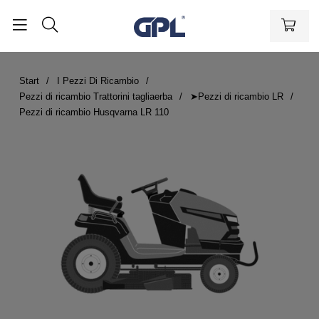
Start
I Pezzi Di Ricambio
Pezzi di ricambio Trattorini tagliaerba
➤Pezzi di ricambio LR
Pezzi di ricambio Husqvarna LR 110