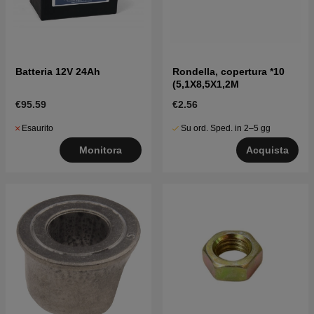
Batteria 12V 24Ah
Rondella, copertura *10
(5,1X8,5X1,2M
€95.59
€2.56
Esaurito
Su ord. Sped. in 2–5 gg
Monitora
Acquista