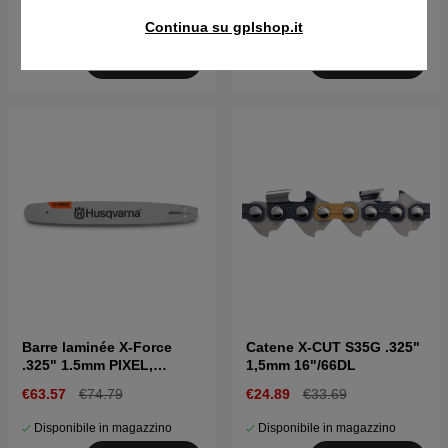
Continua su gplshop.it
Disponibile in magazzino
Disponibile in magazzino
Acquista
Acquista
Barre laminée X-Force
Catene X-CUT S35G .325"
.325" 1.5mm PIXEL,
1,5mm 16"/66DL
Supporto per barra
€63.57
€74.79
€24.89
€33.69
piccola 18"
Disponibile in magazzino
Disponibile in magazzino