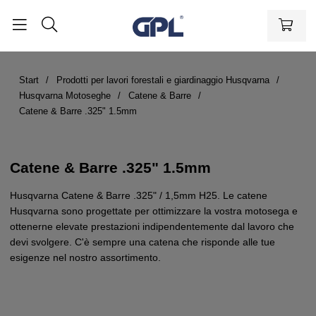
Start
Prodotti per lavori forestali e giardinaggio Husqvarna
Husqvarna Motoseghe
Catene & Barre
Catene & Barre .325" 1.5mm
Catene & Barre .325" 1.5mm
Husqvarna Catene & Barre .325" / 1,5mm H25. Le catene
Husqvarna sono progettate per ottimizzare la vostra motosega e
ottenerne elevate prestazioni indipendentemente dal lavoro che
devi svolgere. C'è sempre una catena che risponde alle tue
esigenze nel nostro assortimento.