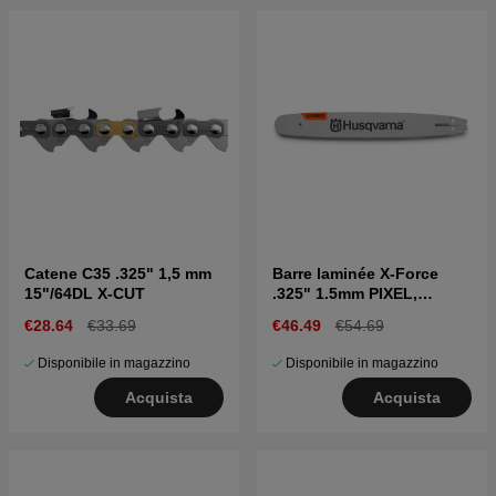
Catene C35 .325" 1,5 mm
Barre laminée X-Force
15"/64DL X-CUT
.325" 1.5mm PIXEL,
Supporto per barra
€28.64
€33.69
€46.49
€54.69
piccola 13"
Disponibile in magazzino
Disponibile in magazzino
Acquista
Acquista