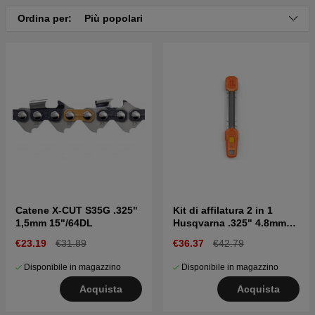
Ordina per:
Più popolari
Catene X-CUT S35G .325"
Kit di affilatura 2 in 1
1,5mm 15"/64DL
Husqvarna .325" 4.8mm
S35G, C33, C35
€23.19
€31.89
€36.37
€42.79
Disponibile in magazzino
Disponibile in magazzino
Acquista
Acquista