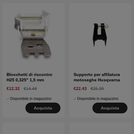
Blocchetti di riscontro
Supporto per affilatura
H25 0,325" 1,5 mm
motoseghe Husqvarna
€12.32
€14.49
€22.43
€26.39
Disponibile in magazzino
Disponibile in magazzino
Acquista
Acquista