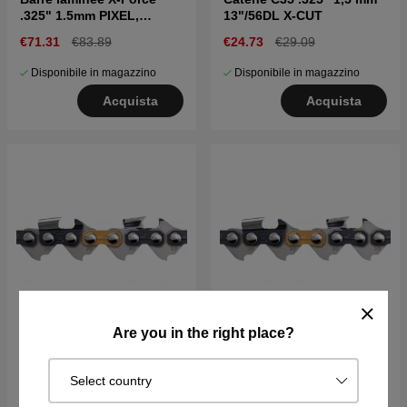
.325" 1.5mm PIXEL,
13"/56DL X-CUT
Supporto per barra
€71.31
€83.89
€24.73
€29.09
piccola 20"
Disponibile in magazzino
Disponibile in magazzino
Acquista
Acquista
Are you in the right place?
Catene X-CUT S35G .325"
Catene X-CUT S35G .325"
1,5mm 18"/72DL
1,5mm 20"/80DL
Select country
€26.29
€36.39
€31.89
€40.99