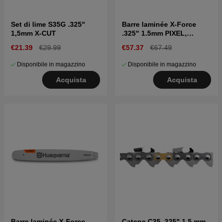
Set di lime S35G .325"
Barre laminée X-Force
1,5mm X-CUT
.325" 1.5mm PIXEL,
Supporto per barra
€21.39
€29.99
€57.37
€67.49
piccola 16"
Disponibile in magazzino
Disponibile in magazzino
Acquista
Acquista
Barre laminée X-Force
Catene C35 .325" 1,5 mm