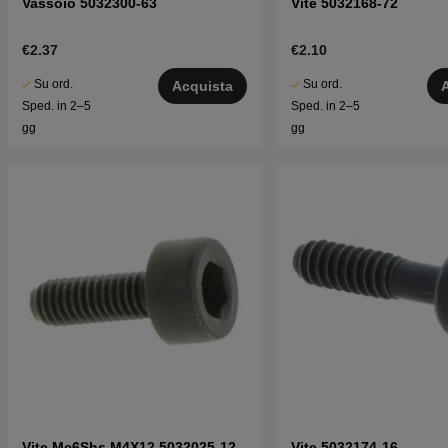
Vassoio 5032300-63
Vite 5032168-72
€2.37
€2.10
Su ord.
Su ord.
Acquista
Sped. in 2–5
Sped. in 2–5
gg
gg
Vite Mc6Shs M4X12 5032025-12
Vite 5032174-16