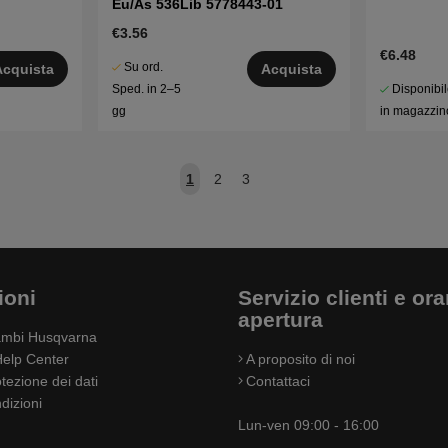
Eu/As 536Lib 5778443-01
€3.56
€6.48
Su ord.
Acquista
Acquista
Disponibi
Sped. in 2–5
in magazzin
gg
1
2
3
ioni
Servizio clienti e orar
apertura
cambi Husqvarna
elp Center
A proposito di noi
otezione dei dati
Contattaci
dizioni
Lun-ven 09:00 - 16:00