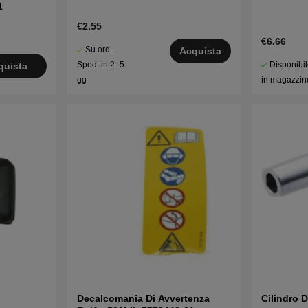
1
€2.55
€6.66
Su ord.
Acquista
Disponibi
Sped. in 2–5
quista
in magazzin
gg
Decalcomania Di Avvertenza
Cilindro 