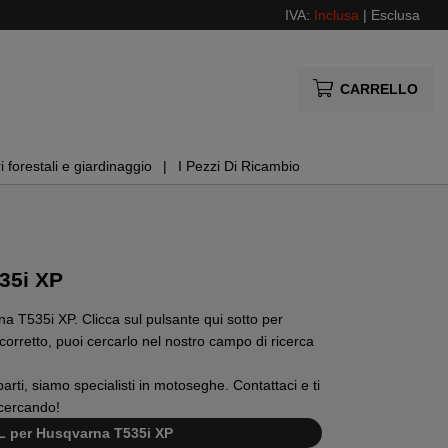
IVA:
Inclusa
|
Esclusa
CARRELLO
i forestali e giardinaggio
I Pezzi Di Ricambio
35i XP
na T535i XP. Clicca sul pulsante qui sotto per
o corretto, puoi cercarlo nel nostro campo di ricerca
rti, siamo specialisti in motoseghe. Contattaci e ti
 cercando!
IPL per Husqvarna T535i XP