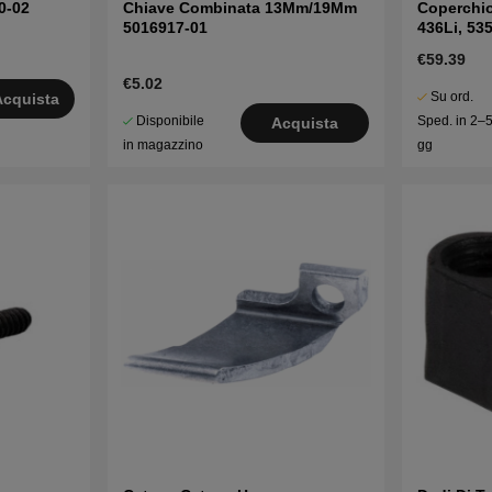
0-02
Chiave Combinata 13Mm/19Mm
Coperchio 
5016917-01
436Li, 535
€59.39
€5.02
Su ord.
Acquista
Disponibile
Sped. in 2–
Acquista
in magazzino
gg