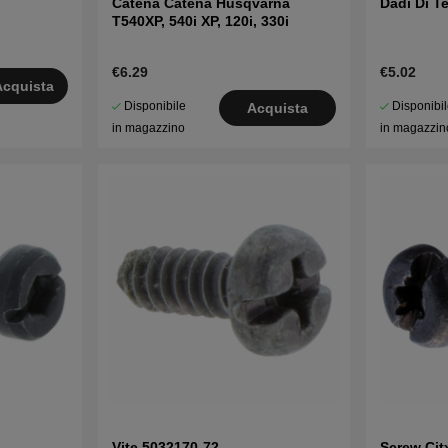
Catena Catena Husqvarna
Dadi Di T
T540XP, 540i XP, 120i, 330i
€6.29
€5.02
Acquista
Disponibile
Disponibi
Acquista
in magazzino
in magazzin
Vite 5032170-72
Screw Cit