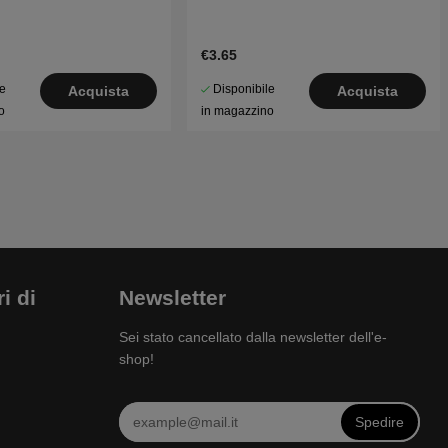
€3.65
le
Disponibile
Acquista
Acquista
o
in magazzino
i di
Newsletter
Sei stato cancellato dalla newsletter dell'e-
shop!
Spedire