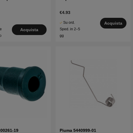
€4.93
Su ord.
Acquista
le
Sped. in 2–5
Acquista
o
gg
300261-19
Piuma 5440999-01