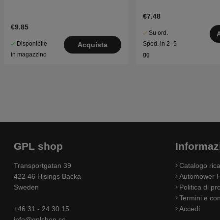
€7.48
€9.85
Su ord.
Disponibile
Sped. in 2–5
Acquista
in magazzino
gg
GPL shop
Informaz
Transportgatan 39
Catalogo ri
422 46 Hisings Backa
Automower H
Sweden
Politica di pr
Termini e con
+46 31 - 24 30 15
Accedi
info@gplshop.se