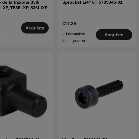
della frizione 330i,
Sprocket 1/4" 8T 5795345-01
i XP, T535i XP, 536LiXP
€17.39
Acquista
Disponibile
5
Acquista
in magazzino