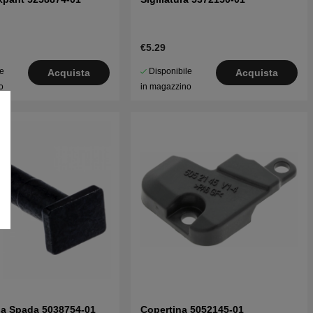
€5.29
le
Disponibile
Acquista
Acquista
o
in magazzino
la Spada 5038754-01
Copertina 5052145-01