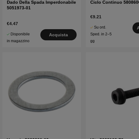
Dado Della Spada Imperdonabile
Ciclo Continuo 580860
5051973-01
€9.21
€4.47
Su ord.
Disponibile
Sped. in 2–5
Acquista
in magazzino
gg