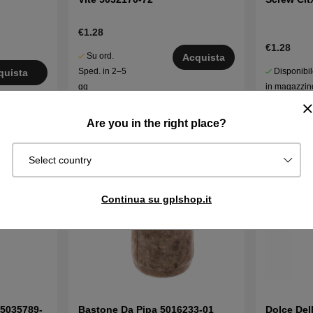
€1.28
€1.28
Su ord.
Acquista
Disponibi
Sped. in 2–5
quista
in magazzin
gg
Are you in the right place?
Select country
Continua su gplshop.it
 5035789-
Bastone Da Pipa 5016233-01
Dolce Del