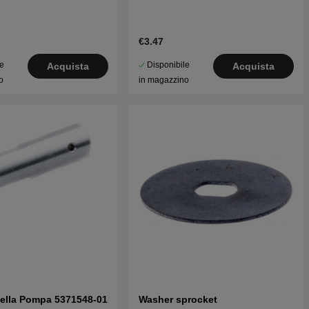
€3.47
le
Disponibile
Acquista
Acquista
o
in magazzino
Della Pompa 5371548-01
Washer sprocket