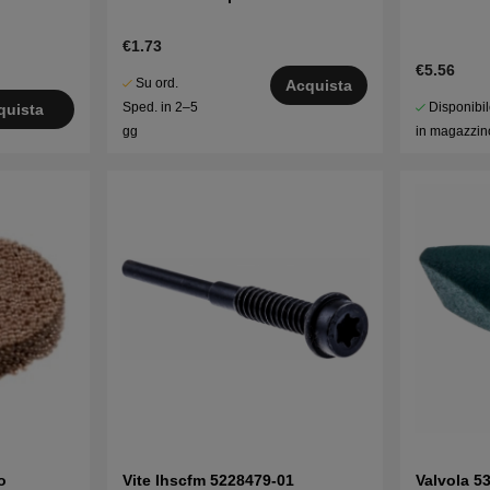
€1.73
€5.56
Su ord.
Acquista
Disponibi
Sped. in 2–5
quista
in magazzin
gg
o
Vite Ihscfm 5228479-01
Valvola 5