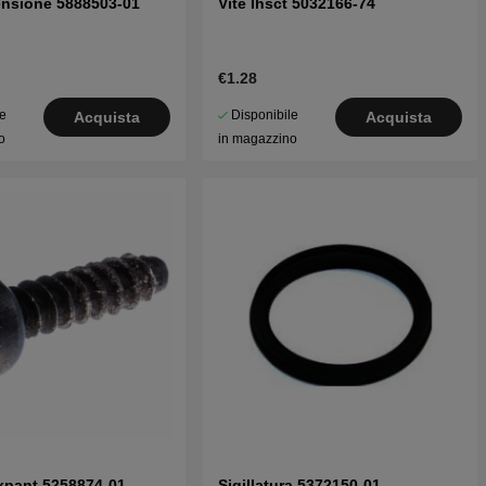
ensione 5888503-01
Vite Ihsct 5032166-74
€1.28
le
Disponibile
Acquista
Acquista
o
in magazzino
xpant 5258874-01
Sigillatura 5372150-01