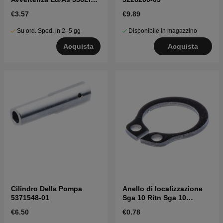
5778443-01
€3.57
€9.89
Su ord. Sped. in 2–5 gg
Disponibile in magazzino
Acquista
Acquista
Cilindro Della Pompa
Anello di localizzazione
5371548-01
Sga 10 Ritn Sga 10
7353112-00
€6.50
€0.78