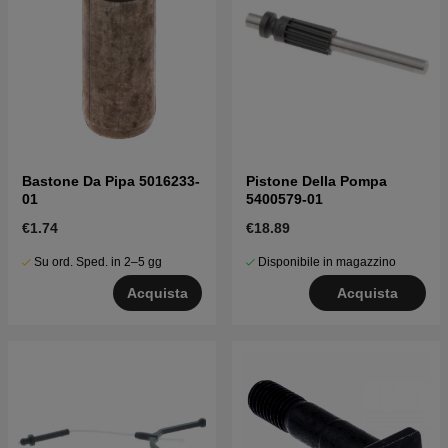
Bastone Da Pipa 5016233-
Pistone Della Pompa
01
5400579-01
€1.74
€18.89
Su ord. Sped. in 2–5 gg
Disponibile in magazzino
Acquista
Acquista