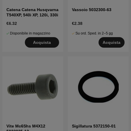
Catena Catena Husqvarna
Vassoio 5032300-63
T540XP, 540i XP, 120i, 330i
€6.32
€2.38
Disponibile in magazzino
Su ord. Sped. in 2–5 gg
Acquista
Acquista
Vite Mc6Shs M4X12
Sigillatura 5372150-01