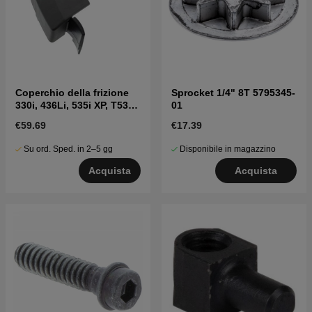
Coperchio della frizione
Sprocket 1/4" 8T 5795345-
330i, 436Li, 535i XP, T535i
01
XP, 536LiXP
€59.69
€17.39
Su ord. Sped. in 2–5 gg
Disponibile in magazzino
Acquista
Acquista