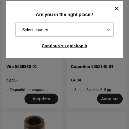
Are you in the right place?
Select country
Continua su gplshop.it
Vite 5038930-01
Copertina 5052145-01
€2.56
€4.94
Disponibile in magazzino
Su ord. Sped. in 2–5 gg
Acquista
Acquista