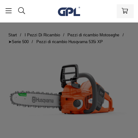
Start
I Pezzi Di Ricambio
Pezzi di ricambio Motoseghe
➤Serie 500
Pezzi di ricambio Husqvarna 535i XP