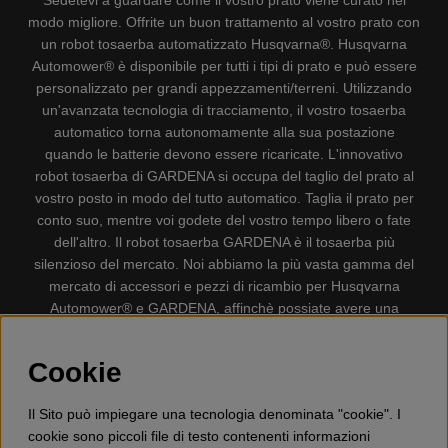
Sedetevi a guardare come il vostro prato viene curato nel
modo migliore. Offrite un buon trattamento al vostro prato con
un robot tosaerba automatizzato Husqvarna®. Husqvarna
Automower® è disponibile per tutti i tipi di prato e può essere
personalizzato per grandi appezzamenti/terreni. Utilizzando
un'avanzata tecnologia di tracciamento, il vostro tosaerba
automatico torna autonomamente alla sua postazione
quando le batterie devono essere ricaricate. L'innovativo
robot tosaerba di GARDENA si occupa del taglio del prato al
vostro posto in modo del tutto automatico. Taglia il prato per
conto suo, mentre voi godete del vostro tempo libero o fate
dell'altro. Il robot tosaerba GARDENA è il tosaerba più
silenzioso del mercato. Noi abbiamo la più vasta gamma del
mercato di accessori e pezzi di ricambio per Husqvarna
Automower® e GARDENA, affinchè possiate avere una
gestione il più possibile comoda e semplice del vostro robot
tosaerba. Gplshop vende anche Husqvarna Motoseghe,
Cookie
Accessori per la protezione personale, Decespugliatori,
Tosasiepi, Motozappe, Soffiatori, Spazzaneve, Idropulitrici,
Il Sito può impiegare una tecnologia denominata "cookie". I
Aspirapolvere, Mototroncatrici, Attrezzature Forestali,
cookie sono piccoli file di testo contenenti informazioni
Lubrificanti, Carburanti, Giocattolo per bambini ETC.