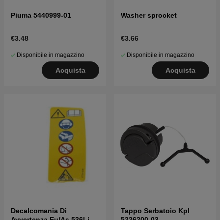
Piuma 5440999-01
Washer sprocket
€3.48
€3.66
Disponibile in magazzino
Disponibile in magazzino
Acquista
Acquista
Decalcomania Di
Tappo Serbatoio Kpl
Avvertenza Eu/As 536Lib
5226200-03