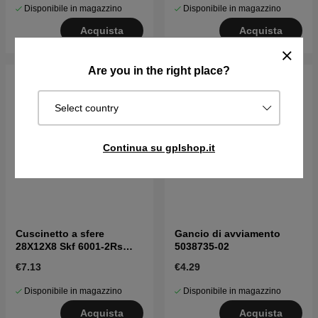
Disponibile in magazzino
Disponibile in magazzino
Acquista
Acquista
Are you in the right place?
Select country
Continua su gplshop.it
Cuscinetto a sfere
Gancio di avviamento
28X12X8 Skf 6001-2Rs
5038735-02
7382101-04
€7.13
€4.29
Disponibile in magazzino
Disponibile in magazzino
Acquista
Acquista