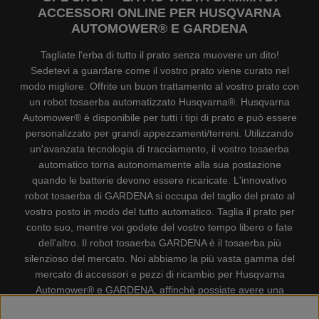
ACCESSORI ONLINE PER HUSQVARNA
AUTOMOWER® E GARDENA
Tagliate l'erba di tutto il prato senza muovere un dito!
Sedetevi a guardare come il vostro prato viene curato nel
modo migliore. Offrite un buon trattamento al vostro prato con
un robot tosaerba automatizzato Husqvarna®. Husqvarna
Automower® è disponibile per tutti i tipi di prato e può essere
personalizzato per grandi appezzamenti/terreni. Utilizzando
un'avanzata tecnologia di tracciamento, il vostro tosaerba
automatico torna autonomamente alla sua postazione
quando le batterie devono essere ricaricate. L'innovativo
robot tosaerba di GARDENA si occupa del taglio del prato al
vostro posto in modo del tutto automatico. Taglia il prato per
conto suo, mentre voi godete del vostro tempo libero o fate
dell'altro. Il robot tosaerba GARDENA è il tosaerba più
silenzioso del mercato. Noi abbiamo la più vasta gamma del
mercato di accessori e pezzi di ricambio per Husqvarna
Automower® e GARDENA, affinchè possiate avere una
gestione il più possibile comoda e semplice del vostro robot