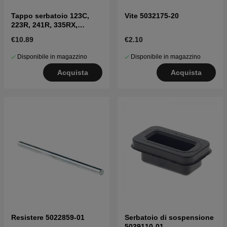
Tappo serbatoio 123C,
Vite 5032175-20
223R, 241R, 335RX,
535LK, 326LX, 335FR
€10.89
€2.10
Disponibile in magazzino
Disponibile in magazzino
Acquista
Acquista
Resistere 5022859-01
Serbatoio di sospensione
5039110-01