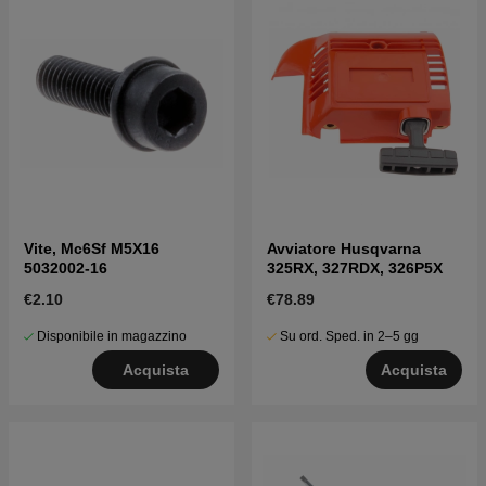
Vite, Mc6Sf M5X16
Avviatore Husqvarna
5032002-16
325RX, 327RDX, 326P5X
€2.10
€78.89
Disponibile in magazzino
Su ord. Sped. in 2–5 gg
Acquista
Acquista