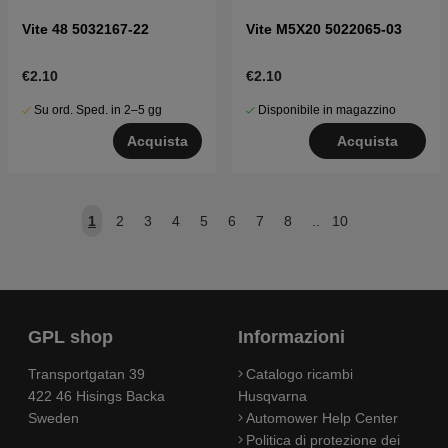
Vite 48 5032167-22
Vite M5X20 5022065-03
€2.10
€2.10
Su ord. Sped. in 2–5 gg
Disponibile in magazzino
Acquista
Acquista
1
2
3
4
5
6
7
8
..
10
GPL shop
Informazioni
Transportgatan 39
Catalogo ricambi
422 46 Hisings Backa
Husqvarna
Sweden
Automower Help Center
Politica di protezione dei