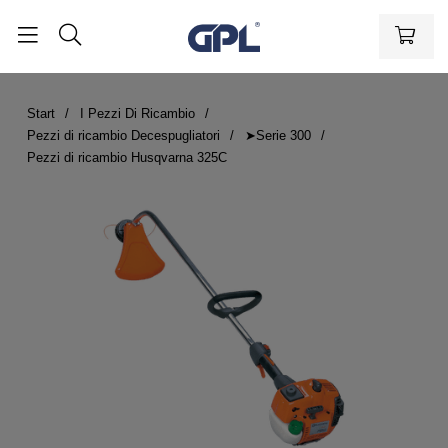
Start
I Pezzi Di Ricambio
Pezzi di ricambio Decespugliatori
➤Serie 300
Pezzi di ricambio Husqvarna 325C