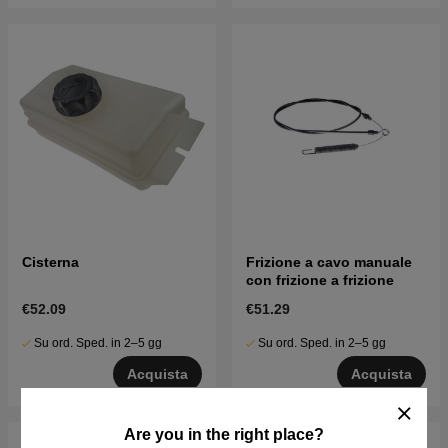
Cisterna
Frizione a cavo manuale
con frizione a frizione
€52.09
€51.29
Su ord. Sped. in 2–5 gg
Su ord. Sped. in 2–5 gg
Acquista
Acquista
Are you in the right place?