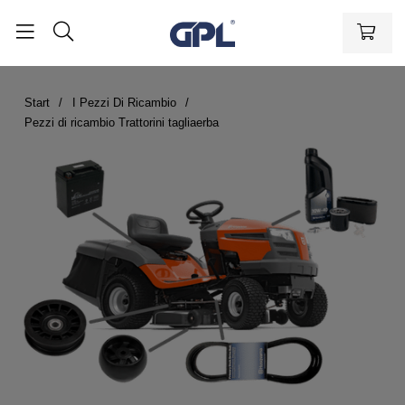
Start
I Pezzi Di Ricambio
Pezzi di ricambio Trattorini tagliaerba