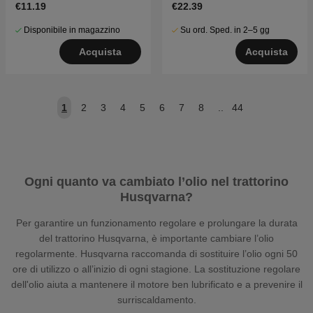
€11.19
€22.39
Disponibile in magazzino
Su ord. Sped. in 2–5 gg
Acquista
Acquista
1
2
3
4
5
6
7
8
..
44
Ogni quanto va cambiato l’olio nel trattorino
Husqvarna?
Per garantire un funzionamento regolare e prolungare la durata
del trattorino Husqvarna, è importante cambiare l’olio
regolarmente. Husqvarna raccomanda di sostituire l’olio ogni 50
ore di utilizzo o all’inizio di ogni stagione. La sostituzione regolare
dell'olio aiuta a mantenere il motore ben lubrificato e a prevenire il
surriscaldamento.