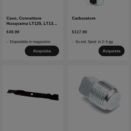
Cavo, Connettore
Carburatore
Husqvarna LT125, LT130,
LT151 mfl
€49.99
€117.90
Disponibile in magazzino
Su ord. Sped. in 2–5 gg
Acquista
Acquista