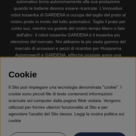
automatico torna autonomamente alla sua postazione
quando le batterie devono essere ricaricate. L'innovativo
robot tosaerba di GARDENA si occupa del taglio del prato al
vostro posto in modo del tutto automatico. Taglia il prato per
conto suo, mentre voi godete del vostro tempo libero o fate
dell'altro. Il robot tosaerba GARDENA è il tosaerba più
silenzioso del mercato. Noi abbiamo la più vasta gamma del
mercato di accessori e pezzi di ricambio per Husqvarna
Automower® e GARDENA, affinchè possiate avere una
gestione il più possibile comoda e semplice del vostro robot
tosaerba. Gplshop vende anche Husqvarna Motoseghe,
Cookie
Accessori per la protezione personale, Decespugliatori,
Tosasiepi, Motozappe, Soffiatori, Spazzaneve, Idropulitrici,
Il Sito può impiegare una tecnologia denominata "cookie". I
Aspirapolvere, Mototroncatrici, Attrezzature Forestali,
cookie sono piccoli file di testo contenenti informazioni
Lubrificanti, Carburanti, Giocattolo per bambini ETC.
scaricate sul computer dalla pagina Web visitata. Vengono
utilizzati per fornire ulteriori funzionalità al Sito e per
agevolare l'analisi del Sito stesso. Leggi la nostra politica sui
cookie