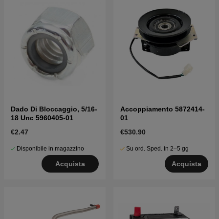
Dado Di Bloccaggio, 5/16-
Accoppiamento 5872414-
18 Unc 5960405-01
01
€2.47
€530.90
Disponibile in magazzino
Su ord. Sped. in 2–5 gg
Acquista
Acquista