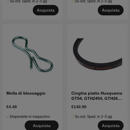
Su ord. Sped. in 2–5 gg
Su ord. Sped. in 2–5 gg
Acquista
Acquista
Molla di bloccaggio
Cinghia piatto Husqvarna
GT54, GTH2454, GTH260,
LGT2554 ecc
€4.49
€140.90
Disponibile in magazzino
Su ord. Sped. in 2–5 gg
Acquista
Acquista