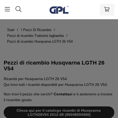
Start
I Pezzi Di Ricambio
Pezzi di ricambio Trattorini tagliaerba
Pezzi di ricambio Husqvarna LGTH 26 V54
Pezzi di ricambio Husqvarna LGTH 26
V54
Ricambi per Husqvarna LGTH 26 V54
Qui trovi tutti i ricambi disponibili per Husqvarna LGTH 26 V54.
Non trovi il pezzo che cerchi?
Contattaci
e ti aiuteremo a trovare
il ricambio giusto.
Clicca qui per il catalogo ricambi di Husqvarna
LGTH26V54 2012-08 (96048004400)