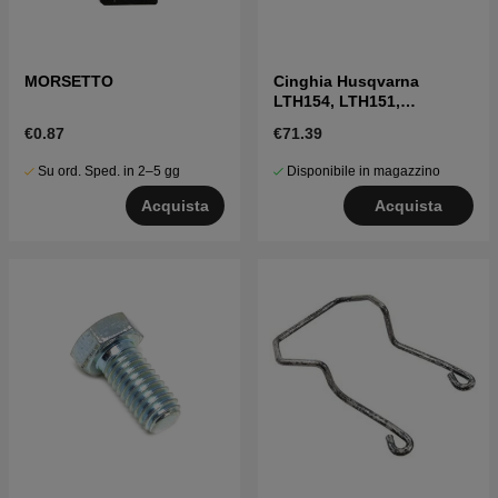
MORSETTO
Cinghia Husqvarna
LTH154, LTH151,
Jonsered LT2218A2,
€0.87
€71.39
LT2216A2
Su ord. Sped. in 2–5 gg
Disponibile in magazzino
Acquista
Acquista