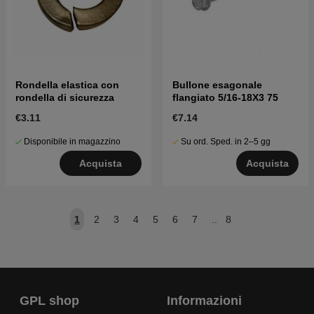
Rondella elastica con
Bullone esagonale
rondella di sicurezza
flangiato 5/16-18X3 75
€3.11
€7.14
Disponibile in magazzino
Su ord. Sped. in 2–5 gg
Acquista
Acquista
1
2
3
4
5
6
7
..
8
GPL shop
Informazioni