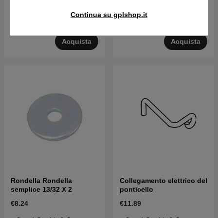
€3.84
€93.29
Continua su gplshop.it
Su ord. Sped. in 2–5 gg
Su ord. Sped. in 2–5 gg
Acquista
Acquista
Rondella Rondella
Collegamento elettrico del
semplice 13/32 X 2
ponticello
€8.24
€11.89