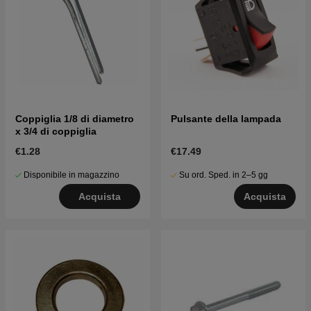
Coppiglia 1/8 di diametro
Pulsante della lampada
x 3/4 di coppiglia
€1.28
€17.49
Disponibile in magazzino
Su ord. Sped. in 2–5 gg
Acquista
Acquista