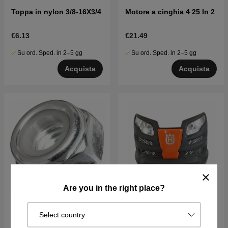
Toppa in nylon 3/8-16X3/4
Motore a cinghia 4 25 In 2
€6.13
€21.49
Su ord. Sped. in 2–5 gg
Su ord. Sped. in 2–5 gg
Acquista
Acquista
Are you in the right place?
Dado (basso, Nylock)
Griglia Asm Gt II
Select country