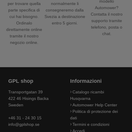
modello
per trovare quella
normalmente li
Automower?
parte specifica di
consegneremo dalla
Contatta il nostro
cui hai bisogno.
Svezia a destinazione
supporto tramite
Ordinalo
entro 5 giorni.
telefono, posta o
direttamente online
chat.
tramite il nostro
negozio online.
GPL shop
Informazioni
Transportgatan 39
Catalogo ricambi
422 46 Hisings Backa
Husqvarna
Sweden
Automower Help Center
Politica di protezione dei
+46 31 - 24 30 15
dati
info@gplshop.se
Termini e condizioni
Accedi