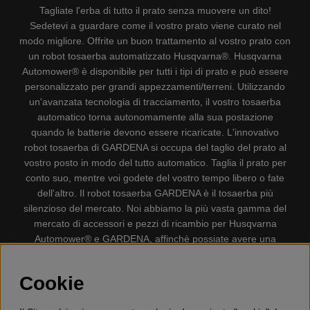
Tagliate l'erba di tutto il prato senza muovere un dito!
Sedetevi a guardare come il vostro prato viene curato nel
modo migliore. Offrite un buon trattamento al vostro prato con
un robot tosaerba automatizzato Husqvarna®. Husqvarna
Automower® è disponibile per tutti i tipi di prato e può essere
personalizzato per grandi appezzamenti/terreni. Utilizzando
un'avanzata tecnologia di tracciamento, il vostro tosaerba
automatico torna autonomamente alla sua postazione
quando le batterie devono essere ricaricate. L'innovativo
robot tosaerba di GARDENA si occupa del taglio del prato al
vostro posto in modo del tutto automatico. Taglia il prato per
conto suo, mentre voi godete del vostro tempo libero o fate
dell'altro. Il robot tosaerba GARDENA è il tosaerba più
silenzioso del mercato. Noi abbiamo la più vasta gamma del
mercato di accessori e pezzi di ricambio per Husqvarna
Automower® e GARDENA, affinchè possiate avere una
gestione il più possibile comoda e semplice del vostro robot
tosaerba. Gplshop vende anche Husqvarna Motoseghe,
Cookie
Accessori per la protezione personale, Decespugliatori,
Tosasiepi, Motozappe, Soffiatori, Spazzaneve, Idropulitrici,