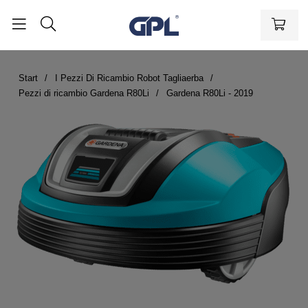
Start
I Pezzi Di Ricambio Robot Tagliaerba
Pezzi di ricambio Gardena R80Li
Gardena R80Li - 2019