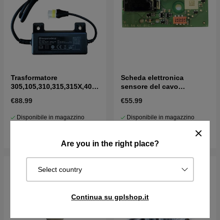
Trasformatore
Scheda elettronica
305,105,310,315,315X,405
sensore del cavo
X,415X,310 Mark II,315
perimetrale 105, R38Li,
€88.99
€55.99
Mark II
R40Li, R70Li e altri (2016-)
Disponibile in magazzino
Disponibile in magazzino
Acquista
Acquista
Are you in the right place?
Select country
Continua su gplshop.it