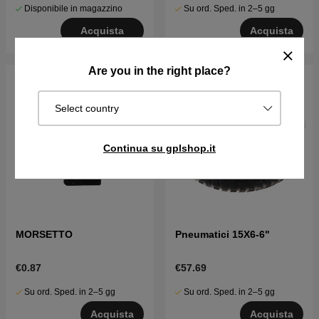
Disponibile in magazzino
Su ord. Sped. in 2–5 gg
Acquista
Acquista
Are you in the right place?
Select country
Continua su gplshop.it
MORSETTO
Pneumatici 15X6-6"
€0.87
€57.69
Su ord. Sped. in 2–5 gg
Su ord. Sped. in 2–5 gg
Acquista
Acquista