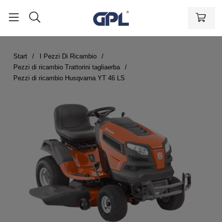
Start
I Pezzi Di Ricambio
Pezzi di ricambio Trattorini tagliaerba
Pezzi di ricambio Husqvarna YT 46 LS