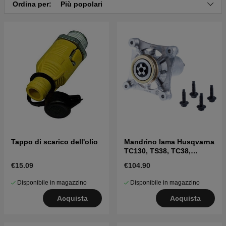
Ordina per:
Più popolari
Clicca qui per il catalogo ricambi di Husqvarna
YT46LS 2016-07 (96043022800)
Clicca qui per il catalogo ricambi di Husqvarna
YT46LS 2016-09 (96048010100)
Tappo di scarico dell'olio
Mandrino lama Husqvarna
TC130, TS38, TC38,
LTH126, LTH151 e altri
€15.09
€104.90
Disponibile in magazzino
Disponibile in magazzino
Acquista
Acquista