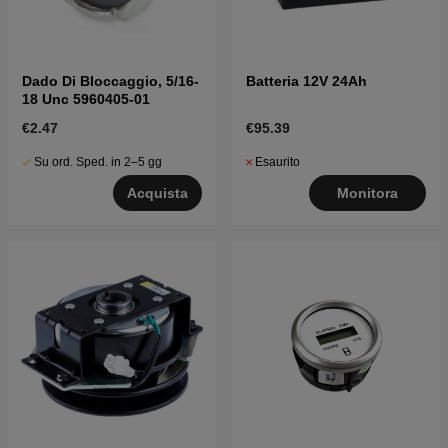
Dado Di Bloccaggio, 5/16-
Batteria 12V 24Ah
18 Unc 5960405-01
€2.47
€95.39
Su ord. Sped. in 2–5 gg
Esaurito
Acquista
Monitora