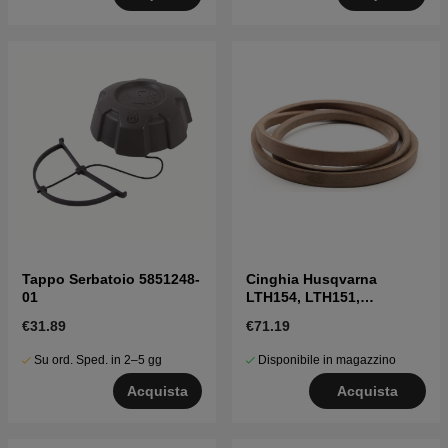
Tappo Serbatoio 5851248-
Cinghia Husqvarna
01
LTH154, LTH151,
Jonsered LT2218A2,
€31.89
€71.19
LT2216A2
Su ord. Sped. in 2–5 gg
Disponibile in magazzino
Acquista
Acquista