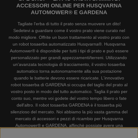
ACCESSORI ONLINE PER HUSQVARNA
AUTOMOWER® E GARDENA
Tagliate l'erba di tutto il prato senza muovere un dito!
Sedetevi a guardare come il vostro prato viene curato nel
modo migliore. Offrite un buon trattamento al vostro prato con
un robot tosaerba automatizzato Husqvarna®. Husqvarna
Automower® è disponibile per tutti i tipi di prato e può essere
personalizzato per grandi appezzamenti/terreni. Utilizzando
un'avanzata tecnologia di tracciamento, il vostro tosaerba
automatico torna autonomamente alla sua postazione
quando le batterie devono essere ricaricate. L'innovativo
robot tosaerba di GARDENA si occupa del taglio del prato al
vostro posto in modo del tutto automatico. Taglia il prato per
conto suo, mentre voi godete del vostro tempo libero o fate
dell'altro. Il robot tosaerba GARDENA è il tosaerba più
silenzioso del mercato. Noi abbiamo la più vasta gamma del
mercato di accessori e pezzi di ricambio per Husqvarna
Automower® e GARDENA, affinchè possiate avere una
gestione il più possibile comoda e semplice del vostro robot