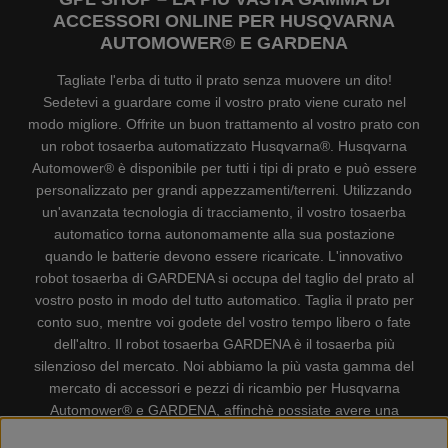
ACCESSORI ONLINE PER HUSQVARNA
AUTOMOWER® E GARDENA
Tagliate l'erba di tutto il prato senza muovere un dito!
Sedetevi a guardare come il vostro prato viene curato nel
modo migliore. Offrite un buon trattamento al vostro prato con
un robot tosaerba automatizzato Husqvarna®. Husqvarna
Automower® è disponibile per tutti i tipi di prato e può essere
personalizzato per grandi appezzamenti/terreni. Utilizzando
un'avanzata tecnologia di tracciamento, il vostro tosaerba
automatico torna autonomamente alla sua postazione
quando le batterie devono essere ricaricate. L'innovativo
robot tosaerba di GARDENA si occupa del taglio del prato al
vostro posto in modo del tutto automatico. Taglia il prato per
conto suo, mentre voi godete del vostro tempo libero o fate
dell'altro. Il robot tosaerba GARDENA è il tosaerba più
silenzioso del mercato. Noi abbiamo la più vasta gamma del
mercato di accessori e pezzi di ricambio per Husqvarna
Automower® e GARDENA, affinchè possiate avere una
gestione il più possibile comoda e semplice del vostro robot