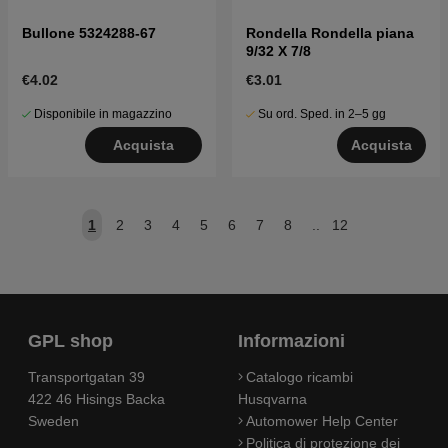
Bullone 5324288-67
Rondella Rondella piana
9/32 X 7/8
€4.02
€3.01
Disponibile in magazzino
Su ord. Sped. in 2–5 gg
Acquista
Acquista
1
2
3
4
5
6
7
8
..
12
GPL shop
Informazioni
Transportgatan 39
Catalogo ricambi
422 46 Hisings Backa
Husqvarna
Sweden
Automower Help Center
Politica di protezione dei