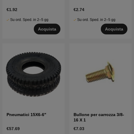
€1.92
€2.74
Su ord. Sped. in 2–5 gg
Su ord. Sped. in 2–5 gg
Acquista
Acquista
Pneumatici 15X6-6"
Bullone per carrozza 3/8-
16 X 1
€57.69
€7.03