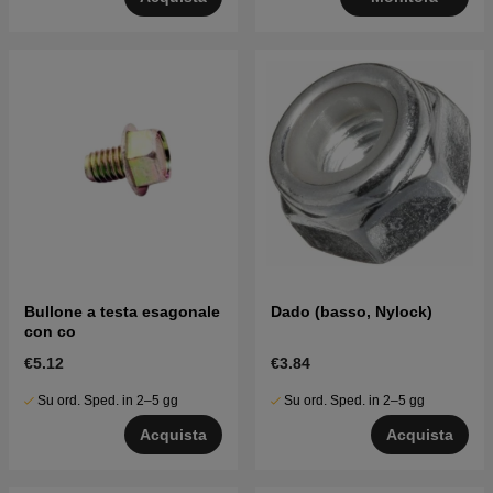
Bullone a testa esagonale
Dado (basso, Nylock)
con co
€5.12
€3.84
Su ord. Sped. in 2–5 gg
Su ord. Sped. in 2–5 gg
Acquista
Acquista