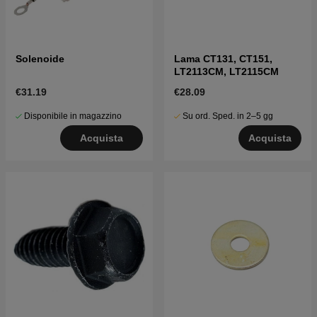
Solenoide
Lama CT131, CT151,
LT2113CM, LT2115CM
€31.19
€28.09
Disponibile in magazzino
Su ord. Sped. in 2–5 gg
Acquista
Acquista