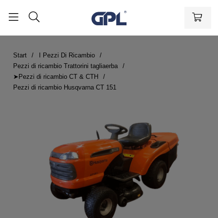
Start
I Pezzi Di Ricambio
Pezzi di ricambio Trattorini tagliaerba
➤Pezzi di ricambio CT & CTH
Pezzi di ricambio Husqvarna CT 151