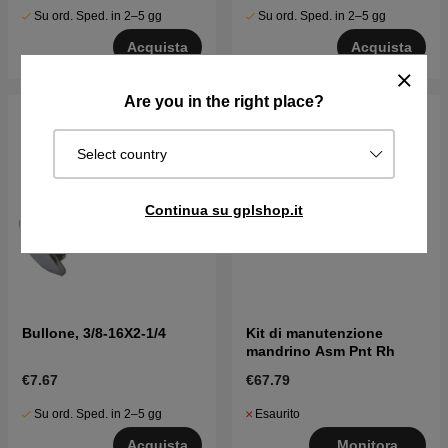
Su ord. Sped. in 2–5 gg
Su ord. Sped. in 2–5 gg
Acquista
Acquista
Are you in the right place?
Select country
Continua su gplshop.it
Bullone, 3/8-16X2-1/4
Kit di manutenzione
mandrino Asm Pnt Rh
€7.67
€67.79
Su ord. Sped. in 2–5 gg
Esaurito
Acquista
Monitora