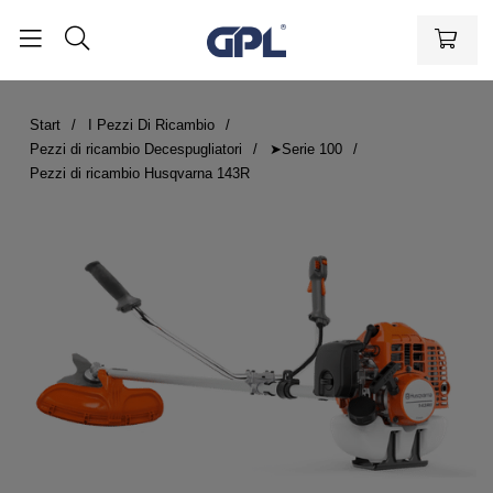
Start
I Pezzi Di Ricambio
Pezzi di ricambio Decespugliatori
➤Serie 100
Pezzi di ricambio Husqvarna 143R