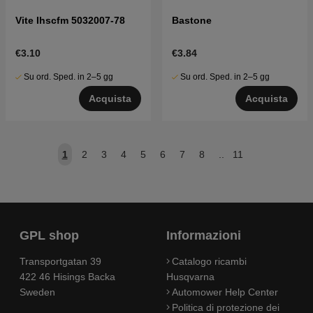
Vite Ihscfm 5032007-78
Bastone
€3.10
€3.84
Su ord. Sped. in 2–5 gg
Su ord. Sped. in 2–5 gg
Acquista
Acquista
1
2
3
4
5
6
7
8
..
11
GPL shop
Informazioni
Transportgatan 39
Catalogo ricambi
422 46 Hisings Backa
Husqvarna
Sweden
Automower Help Center
Politica di protezione dei