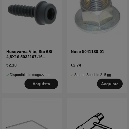
Husqvarna Vite, Stc 6Sf
Noce 5041180-01
4,8X16 5032107-16
5032107-16
€2.10
€2.74
Disponibile in magazzino
Su ord. Sped. in 2–5 gg
Acquista
Acquista