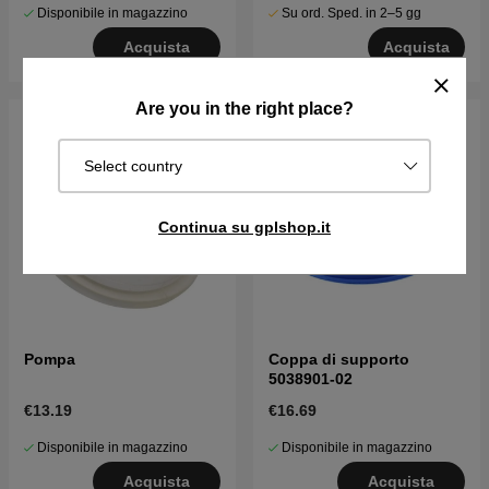
Disponibile in magazzino
Su ord. Sped. in 2–5 gg
Acquista
Acquista
Are you in the right place?
Select country
Continua su gplshop.it
Pompa
Coppa di supporto
5038901-02
€13.19
€16.69
Disponibile in magazzino
Disponibile in magazzino
Acquista
Acquista