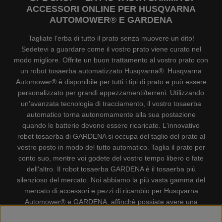
ACCESSORI ONLINE PER HUSQVARNA
AUTOMOWER® E GARDENA
Tagliate l'erba di tutto il prato senza muovere un dito!
Sedetevi a guardare come il vostro prato viene curato nel
modo migliore. Offrite un buon trattamento al vostro prato con
un robot tosaerba automatizzato Husqvarna®. Husqvarna
Automower® è disponibile per tutti i tipi di prato e può essere
personalizzato per grandi appezzamenti/terreni. Utilizzando
un'avanzata tecnologia di tracciamento, il vostro tosaerba
automatico torna autonomamente alla sua postazione
quando le batterie devono essere ricaricate. L'innovativo
robot tosaerba di GARDENA si occupa del taglio del prato al
vostro posto in modo del tutto automatico. Taglia il prato per
conto suo, mentre voi godete del vostro tempo libero o fate
dell'altro. Il robot tosaerba GARDENA è il tosaerba più
silenzioso del mercato. Noi abbiamo la più vasta gamma del
mercato di accessori e pezzi di ricambio per Husqvarna
Automower® e GARDENA, affinchè possiate avere una
gestione il più possibile comoda e semplice del vostro robot