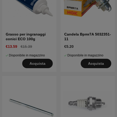
Grasso per ingranaggi
Candela Bpmr7A 5032351-
conici ECO 100g
11
€13.59
€15.39
€5.20
Disponibile in magazzino
Disponibile in magazzino
Acquista
Acquista