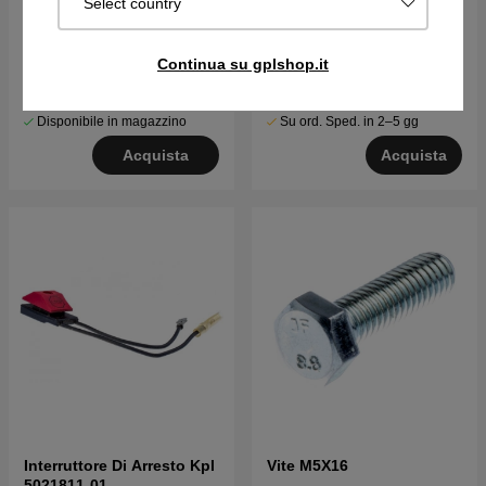
Select country
Cuscinetto a sfere 24X9X7
Filo Del Gas 5021645-01
7382199-00
Continua su gplshop.it
€7.13
€19.69
Disponibile in magazzino
Su ord. Sped. in 2–5 gg
Acquista
Acquista
Interruttore Di Arresto Kpl
Vite M5X16
5021811-01