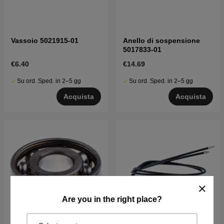
Vassoio 5021915-01
Anello di sospensione
5017833-01
€6.40
€14.69
Su ord. Sped. in 2–5 gg
Su ord. Sped. in 2–5 gg
Acquista
Acquista
Are you in the right place?