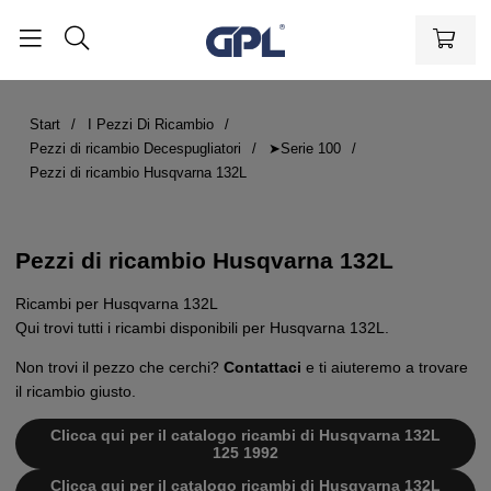
Start
I Pezzi Di Ricambio
Pezzi di ricambio Decespugliatori
➤Serie 100
Pezzi di ricambio Husqvarna 132L
Pezzi di ricambio Husqvarna 132L
Ricambi per Husqvarna 132L
Qui trovi tutti i ricambi disponibili per Husqvarna 132L.
Non trovi il pezzo che cerchi?
Contattaci
e ti aiuteremo a trovare
il ricambio giusto.
Clicca qui per il catalogo ricambi di Husqvarna 132L
125 1992
Clicca qui per il catalogo ricambi di Husqvarna 132L