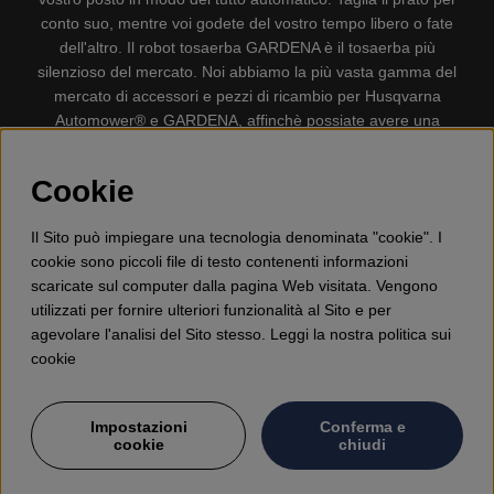
conto suo, mentre voi godete del vostro tempo libero o fate
dell'altro. Il robot tosaerba GARDENA è il tosaerba più
silenzioso del mercato. Noi abbiamo la più vasta gamma del
mercato di accessori e pezzi di ricambio per Husqvarna
Automower® e GARDENA, affinchè possiate avere una
gestione il più possibile comoda e semplice del vostro robot
tosaerba. Gplshop vende anche Husqvarna Motoseghe,
Cookie
Accessori per la protezione personale, Decespugliatori,
Tosasiepi, Motozappe, Soffiatori, Spazzaneve, Idropulitrici,
Il Sito può impiegare una tecnologia denominata "cookie". I
Aspirapolvere, Mototroncatrici, Attrezzature Forestali,
cookie sono piccoli file di testo contenenti informazioni
Lubrificanti, Carburanti, Giocattolo per bambini ETC.
scaricate sul computer dalla pagina Web visitata. Vengono
utilizzati per fornire ulteriori funzionalità al Sito e per
agevolare l'analisi del Sito stesso. Leggi la nostra politica sui
cookie
Impostazioni
Conferma e
cookie
chiudi