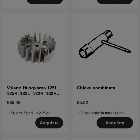
Volano Husqvarna 125L,
Chiave combinata
125R, 132L, 132R, 133R
ecc
€65.49
€5.02
Su ord. Sped. in 2–5 gg
Disponibile in magazzino
Acquista
Acquista