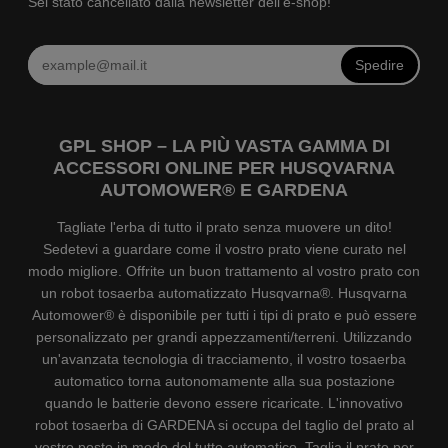
Sei stato cancellato dalla newsletter dell'e-shop!
Spedire
GPL SHOP – LA PIÙ VASTA GAMMA DI
ACCESSORI ONLINE PER HUSQVARNA
AUTOMOWER® E GARDENA
Tagliate l'erba di tutto il prato senza muovere un dito!
Sedetevi a guardare come il vostro prato viene curato nel
modo migliore. Offrite un buon trattamento al vostro prato con
un robot tosaerba automatizzato Husqvarna®. Husqvarna
Automower® è disponibile per tutti i tipi di prato e può essere
personalizzato per grandi appezzamenti/terreni. Utilizzando
un'avanzata tecnologia di tracciamento, il vostro tosaerba
automatico torna autonomamente alla sua postazione
quando le batterie devono essere ricaricate. L'innovativo
robot tosaerba di GARDENA si occupa del taglio del prato al
vostro posto in modo del tutto automatico. Taglia il prato per