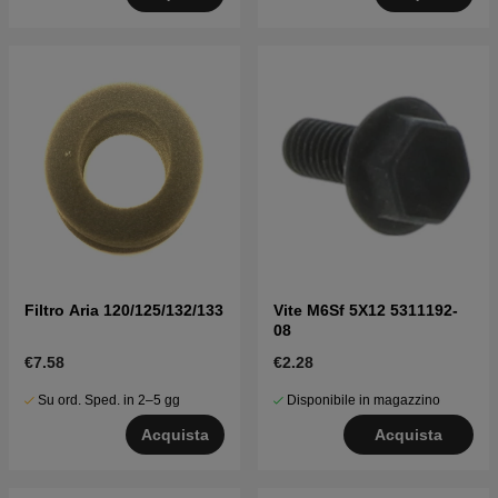
Filtro Aria 120/125/132/133
Vite M6Sf 5X12 5311192-
08
€7.58
€2.28
Su ord. Sped. in 2–5 gg
Disponibile in magazzino
Acquista
Acquista