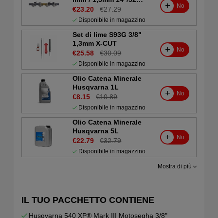
No
X-CUT
€23.20
€27.29
Disponibile in magazzino
Set di lime S93G 3/8"
1,3mm X-CUT
No
€25.58
€30.09
Disponibile in magazzino
Olio Catena Minerale
Husqvarna 1L
No
€8.15
€10.89
Disponibile in magazzino
Olio Catena Minerale
Husqvarna 5L
No
€22.79
€32.79
Disponibile in magazzino
Mostra di più
IL TUO PACCHETTO CONTIENE
Husqvarna 540 XP® Mark III Motosegha 3/8"