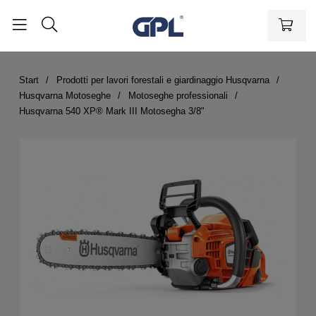
Start
Prodotti per lavori forestali e giardinaggio Husqvarna
Husqvarna Motoseghe
Motoseghe professionali
Husqvarna 540 XP® Mark III Motosegha 3/8"