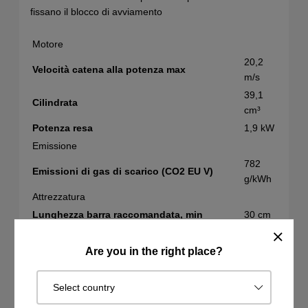
fissano il blocco di avviamento
Motore
20,2
Velocità catena alla potenza max
m/s
39,1
Cilindrata
cm³
Potenza resa
1,9 kW
Emissione
782
Emissioni di gas di scarico (CO2 EU V)
g/kWh
Attrezzatura
Lunghezza barra raccomandata, min
30 cm
Lunghezza barra raccomandata, max
40 cm
3/8"
Are you in the right place?
Passo
mini
Tipo catena
S93G
Select country
Lunghezza barra (cm)
35 cm