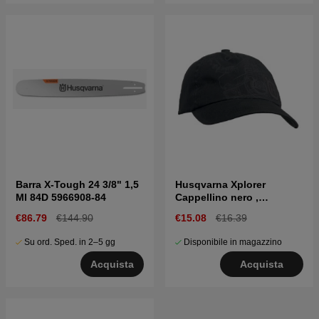
Barra X-Tough 24 3/8" 1,5
Husqvarna Xplorer
Ml 84D 5966908-84
Cappellino nero ,
motosega Pioneer
€86.79
€144.90
€15.08
€16.39
Su ord. Sped. in 2–5 gg
Disponibile in magazzino
Acquista
Acquista