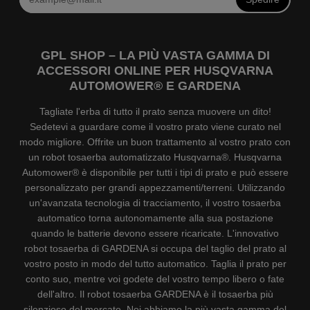
GPL SHOP – LA PIÙ VASTA GAMMA DI
ACCESSORI ONLINE PER HUSQVARNA
AUTOMOWER® E GARDENA
Tagliate l'erba di tutto il prato senza muovere un dito!
Sedetevi a guardare come il vostro prato viene curato nel
modo migliore. Offrite un buon trattamento al vostro prato con
un robot tosaerba automatizzato Husqvarna®. Husqvarna
Automower® è disponibile per tutti i tipi di prato e può essere
personalizzato per grandi appezzamenti/terreni. Utilizzando
un'avanzata tecnologia di tracciamento, il vostro tosaerba
automatico torna autonomamente alla sua postazione
quando le batterie devono essere ricaricate. L'innovativo
robot tosaerba di GARDENA si occupa del taglio del prato al
vostro posto in modo del tutto automatico. Taglia il prato per
conto suo, mentre voi godete del vostro tempo libero o fate
dell'altro. Il robot tosaerba GARDENA è il tosaerba più
silenzioso del mercato. Noi abbiamo la più vasta gamma del