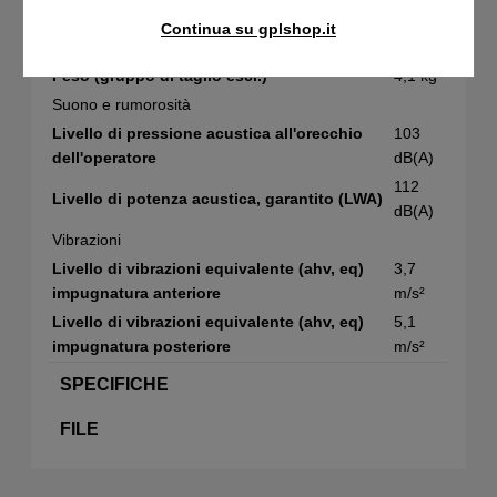
Lunghezza barra (pollici)
14 poll.
Continua su gplshop.it
Dimensioni
Peso (gruppo di taglio escl.)
4,1 kg
Suono e rumorosità
Livello di pressione acustica all'orecchio
103
dell'operatore
dB(A)
112
Livello di potenza acustica, garantito (LWA)
dB(A)
Vibrazioni
Livello di vibrazioni equivalente (ahv, eq)
3,7
impugnatura anteriore
m/s²
Livello di vibrazioni equivalente (ahv, eq)
5,1
impugnatura posteriore
m/s²
SPECIFICHE
FILE