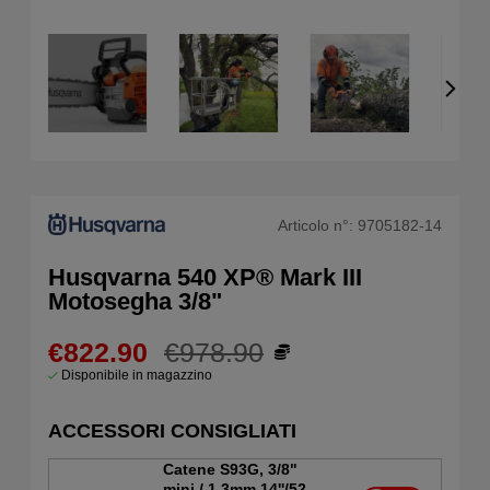
Articolo n°:
9705182-14
Husqvarna 540 XP® Mark III
Motosegha 3/8"
€822.90
€978.90
Disponibile in magazzino
ACCESSORI CONSIGLIATI
Catene S93G, 3/8"
mini / 1,3mm 14''/52DL