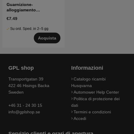
Guarnizione-
alloggiamento
carburatore
€7.49
Su ord. Sped. in 2–5 gg
Acquista
GPL shop
Informazioni
Transportgatan 39
Catalogo ricambi
422 46 Hisings Backa
Husqvarna
Sweden
Automower Help Center
Politica di protezione dei
+46 31 - 24 30 15
dati
info@gplshop.se
Termini e condizioni
Accedi
Servizio clienti e orari di apertura