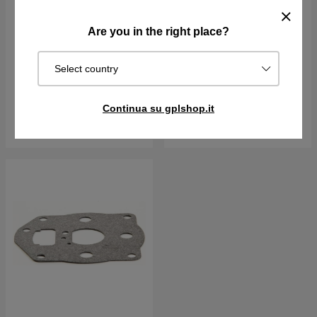
Are you in the right place?
Molla regolatore
Select country
€14.09
€10.89
Disponibile in magazzino
Su ord. Sped. in 2–5 gg
Continua su gplshop.it
Acquista
Acquista