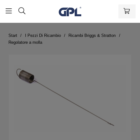
Start
I Pezzi Di Ricambio
Ricambi Briggs & Stratton
Regolatore a molla