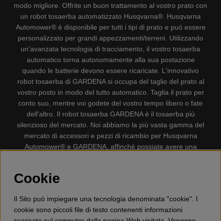
modo migliore. Offrite un buon trattamento al vostro prato con
un robot tosaerba automatizzato Husqvarna®. Husqvarna
Automower® è disponibile per tutti i tipi di prato e può essere
personalizzato per grandi appezzamenti/terreni. Utilizzando
un'avanzata tecnologia di tracciamento, il vostro tosaerba
automatico torna autonomamente alla sua postazione
quando le batterie devono essere ricaricate. L'innovativo
robot tosaerba di GARDENA si occupa del taglio del prato al
vostro posto in modo del tutto automatico. Taglia il prato per
conto suo, mentre voi godete del vostro tempo libero o fate
dell'altro. Il robot tosaerba GARDENA è il tosaerba più
silenzioso del mercato. Noi abbiamo la più vasta gamma del
mercato di accessori e pezzi di ricambio per Husqvarna
Automower® e GARDENA, affinchè possiate avere una
gestione il più possibile comoda e semplice del vostro robot
tosaerba. Gplshop vende anche Husqvarna Motoseghe,
Cookie
Accessori per la protezione personale, Decespugliatori,
Tosasiepi, Motozappe, Soffiatori, Spazzaneve, Idropulitrici,
Il Sito può impiegare una tecnologia denominata "cookie". I
Aspirapolvere, Mototroncatrici, Attrezzature Forestali,
cookie sono piccoli file di testo contenenti informazioni
Lubrificanti, Carburanti, Giocattolo per bambini ETC.
scaricate sul computer dalla pagina Web visitata. Vengono