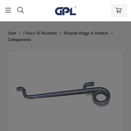
Start
I Pezzi Di Ricambio
Ricambi Briggs & Stratton
Collegamento