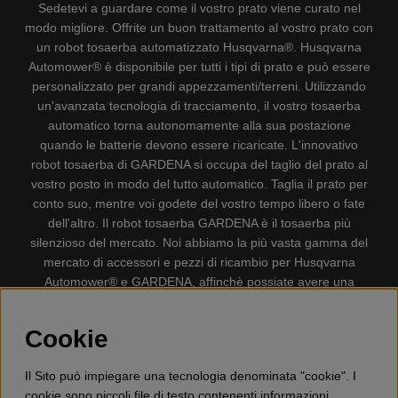
Sedetevi a guardare come il vostro prato viene curato nel
modo migliore. Offrite un buon trattamento al vostro prato con
un robot tosaerba automatizzato Husqvarna®. Husqvarna
Automower® è disponibile per tutti i tipi di prato e può essere
personalizzato per grandi appezzamenti/terreni. Utilizzando
un'avanzata tecnologia di tracciamento, il vostro tosaerba
automatico torna autonomamente alla sua postazione
quando le batterie devono essere ricaricate. L'innovativo
robot tosaerba di GARDENA si occupa del taglio del prato al
vostro posto in modo del tutto automatico. Taglia il prato per
conto suo, mentre voi godete del vostro tempo libero o fate
dell'altro. Il robot tosaerba GARDENA è il tosaerba più
silenzioso del mercato. Noi abbiamo la più vasta gamma del
mercato di accessori e pezzi di ricambio per Husqvarna
Automower® e GARDENA, affinchè possiate avere una
gestione il più possibile comoda e semplice del vostro robot
tosaerba. Gplshop vende anche Husqvarna Motoseghe,
Cookie
Accessori per la protezione personale, Decespugliatori,
Tosasiepi, Motozappe, Soffiatori, Spazzaneve, Idropulitrici,
Il Sito può impiegare una tecnologia denominata "cookie". I
Aspirapolvere, Mototroncatrici, Attrezzature Forestali,
cookie sono piccoli file di testo contenenti informazioni