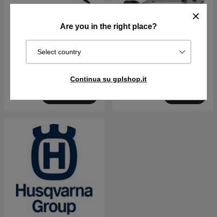
Are you in the right place?
Pinza per molle valvole
Asse posteriore 21" Con
Inst,App (Nuovo)
Select country
€50.99
€46.69
Continua su gplshop.it
Disponibile in magazzino
Su ord. Sped. in 2–5 gg
Acquista
Acquista