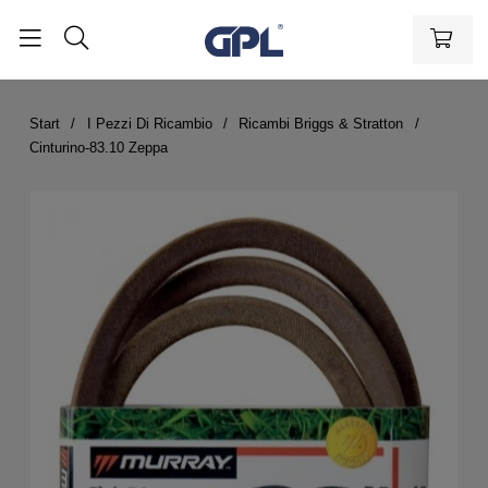
Start
I Pezzi Di Ricambio
Ricambi Briggs & Stratton
Cinturino-83.10 Zeppa