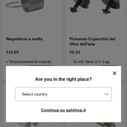
Regolatore a molla
Pulsante-Coperchio del
filtro dell'aria
€10.69
€5.14
Temporaneamente esaurito
Su ord. Sped. in 2–5 gg
Acquista
Acquista
Are you in the right place?
Select country
Continua su gplshop.it