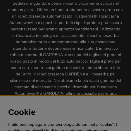
Sedetevi a guardare come il vostro prato viene curato nel
modo migliore. Offrite un buon trattamento al vostro prato con
un robot tosaerba automatizzato Husqvarna®. Husqvarna
Automower® è disponibile per tutti i tipi di prato e può essere
personalizzato per grandi appezzamenti/terreni. Utilizzando
un'avanzata tecnologia di tracciamento, il vostro tosaerba
automatico torna autonomamente alla sua postazione
quando le batterie devono essere ricaricate. L'innovativo
robot tosaerba di GARDENA si occupa del taglio del prato al
vostro posto in modo del tutto automatico. Taglia il prato per
conto suo, mentre voi godete del vostro tempo libero o fate
dell'altro. Il robot tosaerba GARDENA è il tosaerba più
silenzioso del mercato. Noi abbiamo la più vasta gamma del
mercato di accessori e pezzi di ricambio per Husqvarna
Automower® e GARDENA, affinchè possiate avere una
gestione il più possibile comoda e semplice del vostro robot
tosaerba. Gplshop vende anche Husqvarna Motoseghe,
Cookie
Accessori per la protezione personale, Decespugliatori,
Tosasiepi, Motozappe, Soffiatori, Spazzaneve, Idropulitrici,
Il Sito può impiegare una tecnologia denominata "cookie". I
Aspirapolvere, Mototroncatrici, Attrezzature Forestali,
cookie sono piccoli file di testo contenenti informazioni