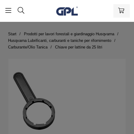
Start
Prodotti per lavori forestali e giardinaggio Husqvarna
Husqvarna Lubrificanti, carburanti e taniche per rifornimento
Carburante/Olio Tanica
Chiave per lattine da 25 litri