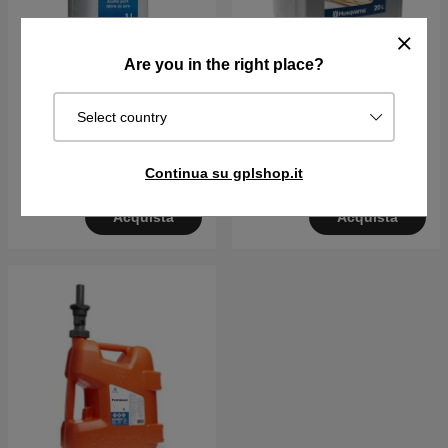
Are you in the right place?
Olio HUSQVARNA per fitri
Olio Catena Husqvarna X-
Select country
aria
GUARD BIO 20L
€30.89
€45.59
€141.21
€156.90
Continua su gplshop.it
Disponibile in magazzino
Disponibile in magazzino
Acquista
Acquista