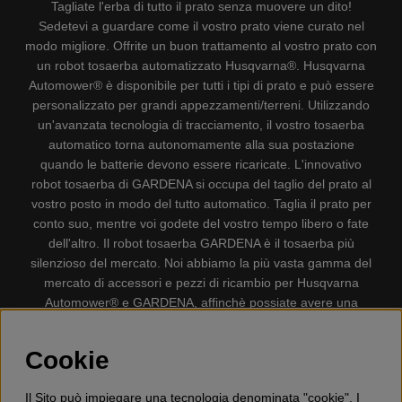
Tagliate l'erba di tutto il prato senza muovere un dito!
Sedetevi a guardare come il vostro prato viene curato nel
modo migliore. Offrite un buon trattamento al vostro prato con
un robot tosaerba automatizzato Husqvarna®. Husqvarna
Automower® è disponibile per tutti i tipi di prato e può essere
personalizzato per grandi appezzamenti/terreni. Utilizzando
un'avanzata tecnologia di tracciamento, il vostro tosaerba
automatico torna autonomamente alla sua postazione
quando le batterie devono essere ricaricate. L'innovativo
robot tosaerba di GARDENA si occupa del taglio del prato al
vostro posto in modo del tutto automatico. Taglia il prato per
conto suo, mentre voi godete del vostro tempo libero o fate
dell'altro. Il robot tosaerba GARDENA è il tosaerba più
silenzioso del mercato. Noi abbiamo la più vasta gamma del
mercato di accessori e pezzi di ricambio per Husqvarna
Automower® e GARDENA, affinchè possiate avere una
gestione il più possibile comoda e semplice del vostro robot
tosaerba. Gplshop vende anche Husqvarna Motoseghe,
Cookie
Accessori per la protezione personale, Decespugliatori,
Tosasiepi, Motozappe, Soffiatori, Spazzaneve, Idropulitrici,
Il Sito può impiegare una tecnologia denominata "cookie". I
Aspirapolvere, Mototroncatrici, Attrezzature Forestali,