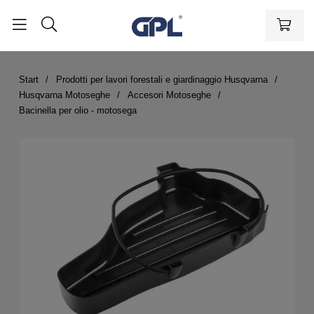
Start
Prodotti per lavori forestali e giardinaggio Husqvarna
Husqvarna Motoseghe
Accesori Motoseghe
Bacinella per olio - motosega