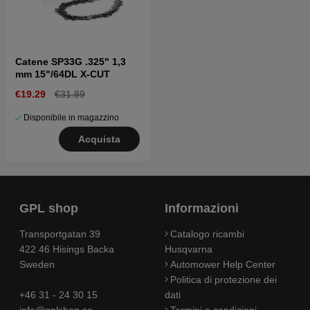
Catene SP33G .325" 1,3
mm 15"/64DL X-CUT
€19.29
€31.89
Disponibile in magazzino
Acquista
GPL shop
Informazioni
Transportgatan 39
Catalogo ricambi
422 46 Hisings Backa
Husqvarna
Sweden
Automower Help Center
Politica di protezione dei
+46 31 - 24 30 15
dati
info@gplshop.se
Termini e condizioni