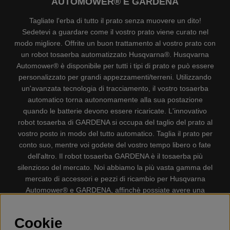
AUTOMOWER® E GARDENA
Tagliate l'erba di tutto il prato senza muovere un dito!
Sedetevi a guardare come il vostro prato viene curato nel
modo migliore. Offrite un buon trattamento al vostro prato con
un robot tosaerba automatizzato Husqvarna®. Husqvarna
Automower® è disponibile per tutti i tipi di prato e può essere
personalizzato per grandi appezzamenti/terreni. Utilizzando
un'avanzata tecnologia di tracciamento, il vostro tosaerba
automatico torna autonomamente alla sua postazione
quando le batterie devono essere ricaricate. L'innovativo
robot tosaerba di GARDENA si occupa del taglio del prato al
vostro posto in modo del tutto automatico. Taglia il prato per
conto suo, mentre voi godete del vostro tempo libero o fate
dell'altro. Il robot tosaerba GARDENA è il tosaerba più
silenzioso del mercato. Noi abbiamo la più vasta gamma del
mercato di accessori e pezzi di ricambio per Husqvarna
Automower® e GARDENA, affinchè possiate avere una
gestione il più possibile comoda e semplice del vostro robot
tosaerba. Gplshop vende anche Husqvarna Motoseghe,
Cookie
Accessori per la protezione personale, Decespugliatori,